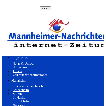
Suchen
nach:
Allgemeines
Natur & Umwelt
IT Technik
Trends
Verbraucherinformationen
Mannheim
Innenstadt / Jungbusch
Feudenheim
Käfertal
Lindenhof
Friedrichsfeld
Neckarau