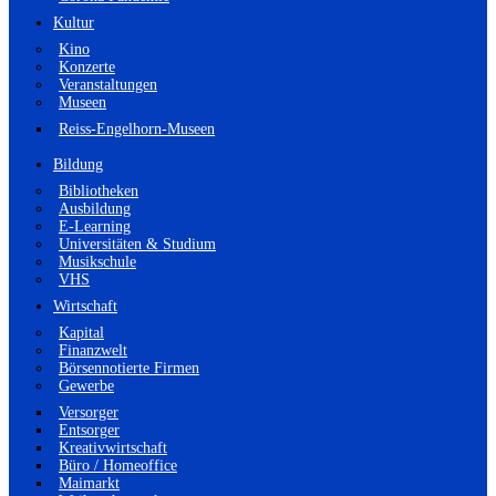
Kultur
Kino
Konzerte
Veranstaltungen
Museen
Reiss-Engelhorn-Museen
Bildung
Bibliotheken
Ausbildung
E-Learning
Universitäten & Studium
Musikschule
VHS
Wirtschaft
Kapital
Finanzwelt
Börsennotierte Firmen
Gewerbe
Versorger
Entsorger
Kreativwirtschaft
Büro / Homeoffice
Maimarkt