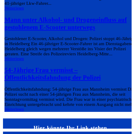
41-jähriger Lkw-Fahrer...
Weiterlesen
Mann unter Alkohol- und Drogeneinfluss auf
gestohlenem E-Scooter unterwegs
Gestohlener E-Scooter, Alkohol und Drogen: Polizei stoppt 46-Jährig
in Heidelberg Ein 46-jähriger E-Scooter-Fahrer ist am Dienstagabend
Heidelberg gleich wegen mehrerer Verstöße ins Visier der Polizei
geraten. Eine Streife des Polizeireviers Heidelberg-Mitte...
Weiterlesen
54-Jährige Frau vermisst –
Öffentlichkeitsfahndung der Polizei
Öffentlichkeitsfahndung: 54-jährige Frau aus Mannheim vermisst Di
Polizei sucht nach einer 54-jährigen Frau aus Mannheim, die seit
Sonntagvormittag vermisst wird. Die Frau war in einer psychiatrisch
Einrichtung untergebracht und kehrte von einem Ausgang nicht mehr.
Weiterlesen
Hier könnte Ihr Link stehen