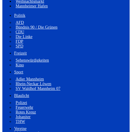
Weihnachtsmarkt
Mannheimer Hafen
Politik
AFD
Bündnis 90 / Die Grünen
CDU
Die Linke
FDP
SPD
Freizeit
Sehenswürdigkeiten
Kino
Sport
Adler Mannheim
Rhein-Neckar Löwen
SV Waldhof Mannheim 07
Blaulicht
Polizei
Feuerwehr
Rotes Kreuz
Johaniter
THW
Vereine