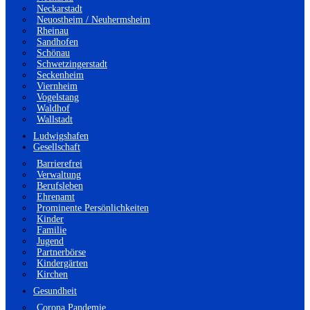
Neckarstadt
Neuostheim / Neuhermsheim
Rheinau
Sandhofen
Schönau
Schwetzingerstadt
Seckenheim
Viernheim
Vogelstang
Waldhof
Wallstadt
Ludwigshafen
Gesellschaft
Barrierefrei
Verwaltung
Berufsleben
Ehrenamt
Prominente Persönlichkeiten
Kinder
Familie
Jugend
Partnerbörse
Kindergärten
Kirchen
Gesundheit
Corona Pandemie