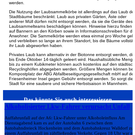
werden.
Die Nutzung der Laubsammelkörbe ist allerdings auf das Laub de
Stadtbäume beschränkt. Laub aus privaten Gärten, Äste oder
anderer Müll dürfen nicht entsorgt werden, da sie die Geräte des
Laubsammelteams beschädigen können. Hinweise hierzu finden s
auf Bannern an den Körben sowie in Informationsschreiben für di
Anwohner. Die Sammelkörbe werden etwa einmal pro Woche gele
und verbleiben so lange an ihrem Standort, bis die Bäume vollstä
ihr Laub abgeworfen haben.
Privates Laub kann alternativ in der Biotonne entsorgt werden, die
bis Ende Oktober 14-täglich geleert wird. Haushaltsübliche Meng
bis zu einem Kubikmeter können auch kostenlos auf den städtisc
Recyclinghöfen abgegeben werden. Größere Mengen können be
Kompostplatz der ABG Abfallbeseitigungsgesellschaft mbH auf de
Friesenheimer Insel gegen Gebühr entsorgt werden. So sorgt die
Stadt für eine saubere und sichere Herbstsaison in Mannheim.
Das könnte Sie auch interessieren…
Alkoholisierter Lkw-Fahrer verursacht Unfall
Auffahrunfall auf der A6: Lkw-Fahrer unter Alkoholeinfluss Am
Dienstagabend kam es auf der Autobahn 6 zwischen dem
Autobahndreieck Hockenheim und dem Autobahnkreuz Walldorf zu
einem Auffahrunfall im zähfließenden Verkehr. Gegen 18 Uhr war ei