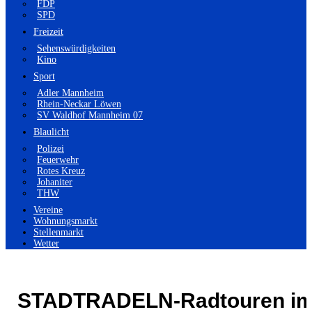
FDP
SPD
Freizeit
Sehenswürdigkeiten
Kino
Sport
Adler Mannheim
Rhein-Neckar Löwen
SV Waldhof Mannheim 07
Blaulicht
Polizei
Feuerwehr
Rotes Kreuz
Johaniter
THW
Vereine
Wohnungsmarkt
Stellenmarkt
Wetter
STADTRADELN-Radtouren i