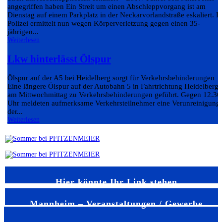
angegriffen haben Ein Streit um einen Abschleppvorgang ist am
Dienstag auf einem Parkplatz in der Neckarvorlandstraße eskaliert. D
Polizei ermittelt nun wegen Körperverletzung gegen einen 35-
jährigen...
Weiterlesen
Lkw hinterlässt Ölspur
Ölspur auf der A5 bei Heidelberg sorgt für Verkehrsbehinderungen
Eine längere Ölspur auf der Autobahn 5 in Fahrtrichtung Heidelberg 
am Mittwochmittag zu Verkehrsbehinderungen geführt. Gegen 12.30
Uhr meldeten aufmerksame Verkehrsteilnehmer eine Verunreinigung
der...
Weiterlesen
Hier könnte Ihr Link stehen
Mannheim – Veranstaltungen / Gewerbe