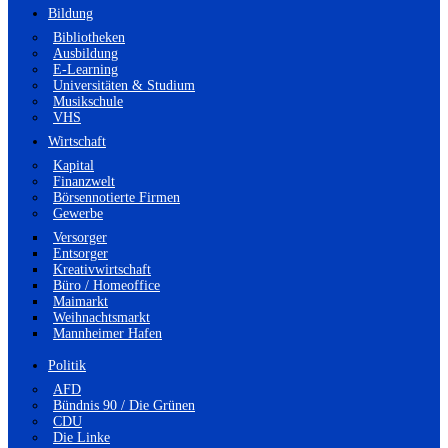
Bildung
Bibliotheken
Ausbildung
E-Learning
Universitäten & Studium
Musikschule
VHS
Wirtschaft
Kapital
Finanzwelt
Börsennotierte Firmen
Gewerbe
Versorger
Entsorger
Kreativwirtschaft
Büro / Homeoffice
Maimarkt
Weihnachtsmarkt
Mannheimer Hafen
Politik
AFD
Bündnis 90 / Die Grünen
CDU
Die Linke