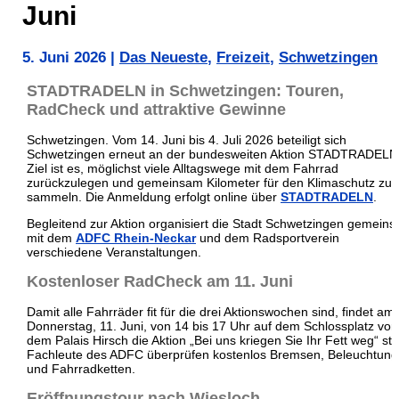
Juni
5. Juni 2026
|
Das Neueste
,
Freizeit
,
Schwetzingen
STADTRADELN in Schwetzingen: Touren,
RadCheck und attraktive Gewinne
Schwetzingen. Vom 14. Juni bis 4. Juli 2026 beteiligt sich
Schwetzingen erneut an der bundesweiten Aktion STADTRADELN
Ziel ist es, möglichst viele Alltagswege mit dem Fahrrad
zurückzulegen und gemeinsam Kilometer für den Klimaschutz zu
sammeln. Die Anmeldung erfolgt online über
STADTRADELN
.
Begleitend zur Aktion organisiert die Stadt Schwetzingen gemein
mit dem
ADFC Rhein-Neckar
und dem Radsportverein
verschiedene Veranstaltungen.
Kostenloser RadCheck am 11. Juni
Damit alle Fahrräder fit für die drei Aktionswochen sind, findet am
Donnerstag, 11. Juni, von 14 bis 17 Uhr auf dem Schlossplatz vor
dem Palais Hirsch die Aktion „Bei uns kriegen Sie Ihr Fett weg“ stat
Fachleute des ADFC überprüfen kostenlos Bremsen, Beleuchtung
und Fahrradketten.
Eröffnungstour nach Wiesloch