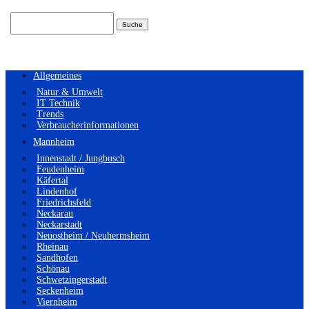
Suchen
nach:
Allgemeines
Natur & Umwelt
IT Technik
Trends
Verbraucherinformationen
Mannheim
Innenstadt / Jungbusch
Feudenheim
Käfertal
Lindenhof
Friedrichsfeld
Neckarau
Neckarstadt
Neuostheim / Neuhermsheim
Rheinau
Sandhofen
Schönau
Schwetzingerstadt
Seckenheim
Viernheim