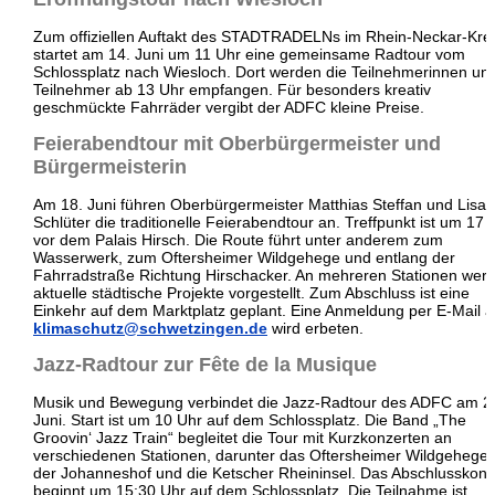
Zum offiziellen Auftakt des STADTRADELNs im Rhein-Neckar-Kre
startet am 14. Juni um 11 Uhr eine gemeinsame Radtour vom
Schlossplatz nach Wiesloch. Dort werden die Teilnehmerinnen un
Teilnehmer ab 13 Uhr empfangen. Für besonders kreativ
geschmückte Fahrräder vergibt der ADFC kleine Preise.
Feierabendtour mit Oberbürgermeister und
Bürgermeisterin
Am 18. Juni führen Oberbürgermeister
Matthias Steffan
und
Lisa
Schlüter
die traditionelle Feierabendtour an. Treffpunkt ist um 17 
vor dem Palais Hirsch. Die Route führt unter anderem zum
Wasserwerk, zum Oftersheimer Wildgehege und entlang der
Fahrradstraße Richtung Hirschacker. An mehreren Stationen wer
aktuelle städtische Projekte vorgestellt. Zum Abschluss ist eine
Einkehr auf dem Marktplatz geplant. Eine Anmeldung per E-Mail 
klimaschutz@schwetzingen.de
wird erbeten.
Jazz-Radtour zur Fête de la Musique
Musik und Bewegung verbindet die Jazz-Radtour des ADFC am 2
Juni. Start ist um 10 Uhr auf dem Schlossplatz. Die Band „The
Groovin‘ Jazz Train“ begleitet die Tour mit Kurzkonzerten an
verschiedenen Stationen, darunter das Oftersheimer Wildgehege,
der Johanneshof und die Ketscher Rheininsel. Das Abschlusskonz
beginnt um 15:30 Uhr auf dem Schlossplatz. Die Teilnahme ist