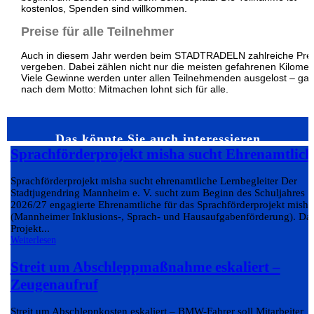
kostenlos, Spenden sind willkommen.
Preise für alle Teilnehmer
Auch in diesem Jahr werden beim STADTRADELN zahlreiche Pre
vergeben. Dabei zählen nicht nur die meisten gefahrenen Kilomete
Viele Gewinne werden unter allen Teilnehmenden ausgelost – ga
nach dem Motto: Mitmachen lohnt sich für alle.
Das könnte Sie auch interessieren…
Sprachförderprojekt misha sucht Ehrenamtlich
Sprachförderprojekt misha sucht ehrenamtliche Lernbegleiter Der
Stadtjugendring Mannheim e. V. sucht zum Beginn des Schuljahres
2026/27 engagierte Ehrenamtliche für das Sprachförderprojekt misha
(Mannheimer Inklusions-, Sprach- und Hausaufgabenförderung). Da
Projekt...
Weiterlesen
Streit um Abschleppmaßnahme eskaliert –
Zeugenaufruf
Streit um Abschleppkosten eskaliert – BMW-Fahrer soll Mitarbeiter