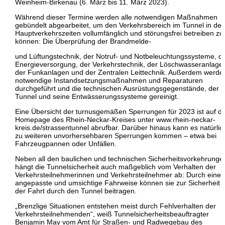
Weinheim-Birkenau (6. März bis 11. März 2023).
Während dieser Termine werden alle notwendigen Maßnahmen
gebündelt abgearbeitet, um den Verkehrsbereich im Tunnel in de
Hauptverkehrszeiten vollumfänglich und störungsfrei betreiben zu
können: Die Überprüfung der Brandmelde-
und Lüftungstechnik, der Notruf- und Notbeleuchtungssysteme, d
Energieversorgung, der Verkehrstechnik, der Löschwasseranlage
der Funkanlagen und der Zentralen Leittechnik. Außerdem werde
notwendige Instandsetzungsmaßnahmen und Reparaturen
durchgeführt und die technischen Ausrüstungsgegenstände, der
Tunnel und seine Entwässerungssysteme gereinigt.
Eine Übersicht der turnusgemäßen Sperrungen für 2023 ist auf d
Homepage des Rhein-Neckar-Kreises unter www.rhein-neckar-
kreis.de/strassentunnel abrufbar. Darüber hinaus kann es natürlic
zu weiteren unvorhersehbaren Sperrungen kommen – etwa bei
Fahrzeugpannen oder Unfällen.
Neben all den baulichen und technischen Sicherheitsvorkehrunge
hängt die Tunnelsicherheit auch maßgeblich vom Verhalten der
Verkehrsteilnehmerinnen und Verkehrsteilnehmer ab: Durch eine
angepasste und umsichtige Fahrweise können sie zur Sicherheit b
der Fahrt durch den Tunnel beitragen.
„Brenzlige Situationen entstehen meist durch Fehlverhalten der
Verkehrsteilnehmenden“, weiß Tunnelsicherheitsbeauftragter
Benjamin May vom Amt für Straßen- und Radwegebau des