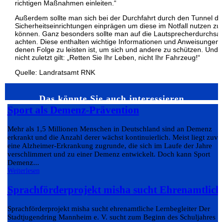
richtigen Maßnahmen einleiten.“
Außerdem sollte man sich bei der Durchfahrt durch den Tunnel di
Sicherheitseinrichtungen einprägen um diese im Notfall nutzen zu
können. Ganz besonders sollte man auf die Lautsprecherdurchs
achten. Diese enthalten wichtige Informationen und Anweisungen,
denen Folge zu leisten ist, um sich und andere zu schützen. Und
nicht zuletzt gilt: „Retten Sie Ihr Leben, nicht Ihr Fahrzeug!“
Quelle: Landratsamt RNK
Das könnte Sie auch interessieren…
Sport als Demenz-Prävention
Mehr als 1,5 Millionen Menschen in Deutschland sind an Demenz
erkrankt und die Anzahl derer wächst kontinuierlich. Meist liegt zuvo
eine Alzheimer-Erkrankung zugrunde, die sich im Laufe der Jahre
verschlimmert und zu einer Demenz entwickelt. Doch kann Sport
Demenz...
Weiterlesen
Sprachförderprojekt misha sucht Ehrenamtlich
Sprachförderprojekt misha sucht ehrenamtliche Lernbegleiter Der
Stadtjugendring Mannheim e. V. sucht zum Beginn des Schuljahres