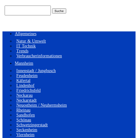
Suchen
nach:
Allgemeines
Natur & Umwelt
IT Technik
Trends
Verbraucherinformationen
Mannheim
Innenstadt / Jungbusch
Feudenheim
Käfertal
Lindenhof
Friedrichsfeld
Neckarau
Neckarstadt
Neuostheim / Neuhermsheim
Rheinau
Sandhofen
Schönau
Schwetzingerstadt
Seckenheim
Viernheim