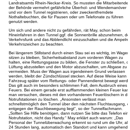
Landratsamts Rhein-Neckar-Kreis. So mussten die Mitarbeitende
der Behörde vermehrt gefährliche Überhol- und Wendemanöver 
und vor dem Tunnel registrieren, oder zweckentfremdete
Nothaltebuchten, die für Pausen oder um Telefonate zu führen
genutzt werden.
Um sich und andere nicht zu gefährden, rät May, schon beim
Hineinfahren in den Tunnel ggf. die Sonnenbrille abzunehmen, de
Verkehrsfunk und das Abblendlicht einzuschalten und die Ampeln
Verkehrszeichen zu beachten.
Bei längerem Stillstand durch einen Stau sei es wichtig, im Wagen
sitzen zu bleiben, Sicherheitsabstand zum vorderen Wagen zu
halten, eine Rettungsgasse zu bilden, die Fenster zu schließen, d
Lüftung abzustellen und den Motor abzuschalten, um Abgase zu
vermeiden. Muss der Wagen aus irgendeinem Grund verlassen
werden, bleibt der Zündschlüssel stecken. Auf diese Weise kann 
Fahrzeug später vom Rettungs- oder Pannendienst bewegt werde
Das gilt auch im besonders schlimmen Fall, dem Ausbruch eines
Feuers. Bei einem gerade erst aufflammenden kleinen Feuer kan
man versuchen, dieses mit den vorhandenen Feuerlöschern in d
Notrufstationen zu löschen. „Ansonsten verlässt man
schnellstmöglich den Tunnel über den nächsten Fluchtausgang, d
entgegen der Rauchbewegung liegt“, so der Tunnelfachmann.
„Sollten Sie Hilfe benötigen, dann nutzen Sie bitte das Telefon ein
Notrufstation, nicht das Handy.“ May erklärt auch warum: „Das
Personal der Tunnelüberwachung erkennt so rund um die Uhr, al
24 Stunden lang, automatisch den Standort und kann umgehend 