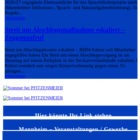
2026/27 engagierte Ehrenamtliche für das Sprachförderprojekt misha
(Mannheimer Inklusions-, Sprach- und Hausaufgabenförderung). Da
Projekt...
Weiterlesen
Streit um Abschleppmaßnahme eskaliert –
Zeugenaufruf
Streit um Abschleppkosten eskaliert – BMW-Fahrer soll Mitarbeiter
angegriffen haben Ein Streit um einen Abschleppvorgang ist am
Dienstag auf einem Parkplatz in der Neckarvorlandstraße eskaliert. D
Polizei ermittelt nun wegen Körperverletzung gegen einen 35-
jährigen...
Weiterlesen
Hier könnte Ihr Link stehen
Mannheim – Veranstaltungen / Gewerbe