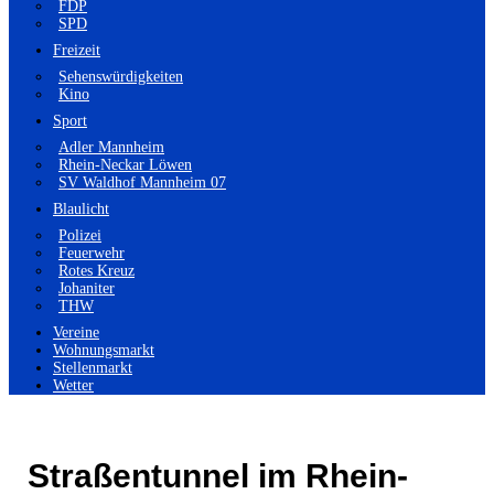
FDP
SPD
Freizeit
Sehenswürdigkeiten
Kino
Sport
Adler Mannheim
Rhein-Neckar Löwen
SV Waldhof Mannheim 07
Blaulicht
Polizei
Feuerwehr
Rotes Kreuz
Johaniter
THW
Vereine
Wohnungsmarkt
Stellenmarkt
Wetter
Straßentunnel im Rhein-