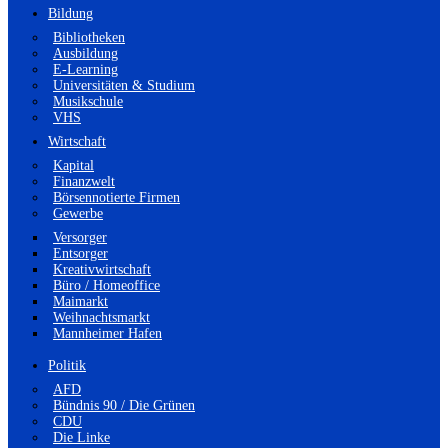
Bildung
Bibliotheken
Ausbildung
E-Learning
Universitäten & Studium
Musikschule
VHS
Wirtschaft
Kapital
Finanzwelt
Börsennotierte Firmen
Gewerbe
Versorger
Entsorger
Kreativwirtschaft
Büro / Homeoffice
Maimarkt
Weihnachtsmarkt
Mannheimer Hafen
Politik
AFD
Bündnis 90 / Die Grünen
CDU
Die Linke