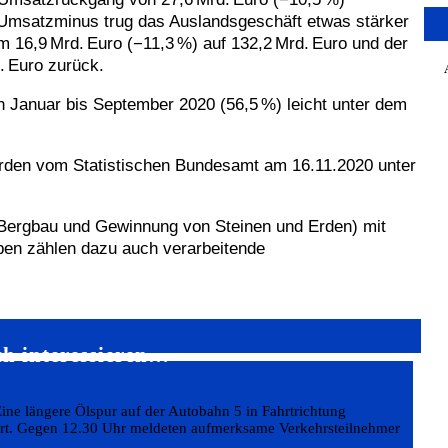
Umsatzminus trug das Auslandsgeschäft etwas stärker
m 16,9 Mrd. Euro (−11,3 %) auf 132,2 Mrd. Euro und der
. Euro zurück.
n Januar bis September 2020 (56,5 %) leicht unter dem
rden vom Statistischen Bundesamt am 16.11.2020 unter
 Bergbau und Gewinnung von Steinen und Erden) mit
ben zählen dazu auch verarbeitende
ch interessieren…
ine längere Ölspur auf der Autobahn 5 in Fahrtrichtung
rt. Gegen 12.30 Uhr meldeten aufmerksame Verkehrsteilnehmer