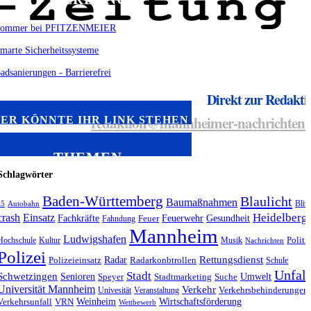
Direkt zur Redakti
redaktion@mannheimer-nachrichten.
IER KÖNNTE IHR LINK STEHEN
THEMEN
Schlagwörter
Baden-Württemberg
Blaulicht
Baumaßnahmen
Blitz
a5
Autobahn
Heidelberg
crash
Einsatz
Fachkräfte
Feuerwehr
Gesundheit
Fahndung
Feuer
Mannheim
Ludwigshafen
Hochschule
Kultur
Musik
Politi
Nachrichten
Polizei
Radar
Rettungsdienst
Polizeieinsatz
Radarkonbtrollen
Schule
Unfall
Stadt
Schwetzingen
Senioren
Umwelt
Speyer
Stadtmarketing
Suche
Universität Mannheim
Verkehr
Univesität
Veranstaltung
Verkehrsbehinderungen
Weinheim
Wirtschaftsförderung
Verkehrsunfall
VRN
Wettbewerb