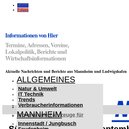
Folgen
Folgen
Informationen von Hier
Termine, Adressen, Vereine,
Lokalpolitik, Berichte und
Wirtschaftsinformationen
Aktuelle Nachrichten und Berichte aus Mannheim und Ludwigshafen
ALLGEMEINES
Natur & Umwelt
IT Technik
Trends
Verbraucherinformationen
< UKRAINE >
MANNHEIM
Kommunale Fahrzeuge für
Czernowitz
Innenstadt / Jungbusch
Nutzfahrzeuge für Czernowitz
Südwestindustrie im Septemb