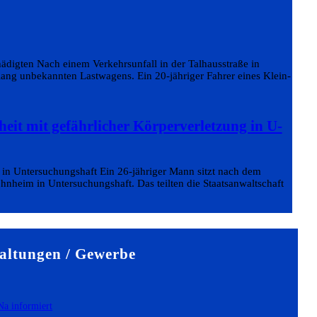
ädigten Nach einem Verkehrsunfall in der Talhausstraße in
slang unbekannten Lastwagens. Ein 20-jähriger Fahrer eines Klein-
heit mit gefährlicher Körperverletzung in U-
 in Untersuchungshaft Ein 26-jähriger Mann sitzt nach dem
nheim in Untersuchungshaft. Das teilten die Staatsanwaltschaft
altungen / Gewerbe