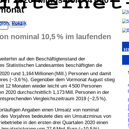
smonat
gion
,
Politik
on nominal 10,5 % im laufenden
H
iterhin auf den Beschäftigtenstand der
des Statistischen Landesamtes beschäftigten die
20 rund 1,164 Millionen (Mill.) Personen und damit
ahres (−3,6 %). Gegenüber dem Vormonat August stieg
seit 12 Monaten wieder leicht um 4 500 Personen
n 2020 durchschnittlich 1,173 Mill. Personen in der
 entsprechenden Vergleichszeitraum 2019 (−2,5 %).
vorläufigen Angaben einen Umsatz von nominal
r des Vorjahres bedeutete dies ein Umsatzminus von
iebetriebe in den ersten drei Quartalen 2020 einen
 Umsatzrückgang von 27,6 Mrd. Euro (−10,5 %)