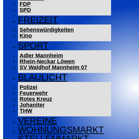
FDP
SPD
FREIZEIT
Sehenswürdigkeiten
Kino
SPORT
Adler Mannheim
Rhein-Neckar Löwen
SV Waldhof Mannheim 07
BLAULICHT
Polizei
Feuerwehr
Rotes Kreuz
Johaniter
THW
VEREINE
WOHNUNGSMARKT
STELLENMARKT