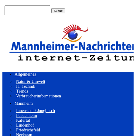
Suchen
nach:
Allgemeines
Natur & Umwelt
IT Technik
Trends
Verbraucherinformationen
Mannheim
Innenstadt / Jungbusch
Feudenheim
Käfertal
Lindenhof
Friedrichsfeld
Neckarau