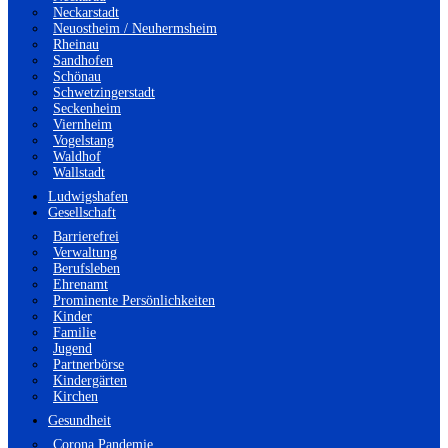
Neckarstadt
Neuostheim / Neuhermsheim
Rheinau
Sandhofen
Schönau
Schwetzingerstadt
Seckenheim
Viernheim
Vogelstang
Waldhof
Wallstadt
Ludwigshafen
Gesellschaft
Barrierefrei
Verwaltung
Berufsleben
Ehrenamt
Prominente Persönlichkeiten
Kinder
Familie
Jugend
Partnerbörse
Kindergärten
Kirchen
Gesundheit
Corona Pandemie