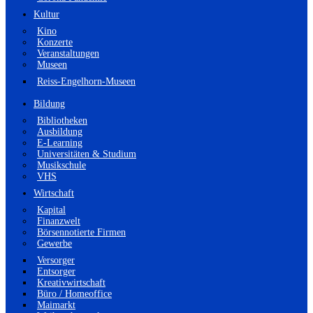
Kultur
Kino
Konzerte
Veranstaltungen
Museen
Reiss-Engelhorn-Museen
Bildung
Bibliotheken
Ausbildung
E-Learning
Universitäten & Studium
Musikschule
VHS
Wirtschaft
Kapital
Finanzwelt
Börsennotierte Firmen
Gewerbe
Versorger
Entsorger
Kreativwirtschaft
Büro / Homeoffice
Maimarkt