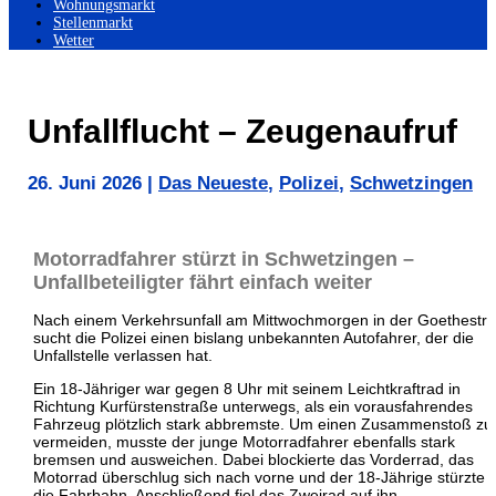
Wohnungsmarkt
Stellenmarkt
Wetter
Unfallflucht – Zeugenaufruf
26. Juni 2026
|
Das Neueste
,
Polizei
,
Schwetzingen
Motorradfahrer stürzt in Schwetzingen –
Unfallbeteiligter fährt einfach weiter
Nach einem Verkehrsunfall am Mittwochmorgen in der Goethestr
sucht die Polizei einen bislang unbekannten Autofahrer, der die
Unfallstelle verlassen hat.
Ein 18-Jähriger war gegen 8 Uhr mit seinem Leichtkraftrad in
Richtung Kurfürstenstraße unterwegs, als ein vorausfahrendes
Fahrzeug plötzlich stark abbremste. Um einen Zusammenstoß zu
vermeiden, musste der junge Motorradfahrer ebenfalls stark
bremsen und ausweichen. Dabei blockierte das Vorderrad, das
Motorrad überschlug sich nach vorne und der 18-Jährige stürzte 
die Fahrbahn. Anschließend fiel das Zweirad auf ihn.