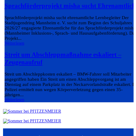
Sprachförderprojekt misha sucht Ehrenamtlich
Sprachförderprojekt misha sucht ehrenamtliche Lernbegleiter Der
Stadtjugendring Mannheim e. V. sucht zum Beginn des Schuljahres
2026/27 engagierte Ehrenamtliche für das Sprachförderprojekt misha
(Mannheimer Inklusions-, Sprach- und Hausaufgabenförderung). Da
Projekt...
Weiterlesen
Streit um Abschleppmaßnahme eskaliert –
Zeugenaufruf
Streit um Abschleppkosten eskaliert – BMW-Fahrer soll Mitarbeiter
angegriffen haben Ein Streit um einen Abschleppvorgang ist am
Dienstag auf einem Parkplatz in der Neckarvorlandstraße eskaliert. D
Polizei ermittelt nun wegen Körperverletzung gegen einen 35-
jährigen...
Weiterlesen