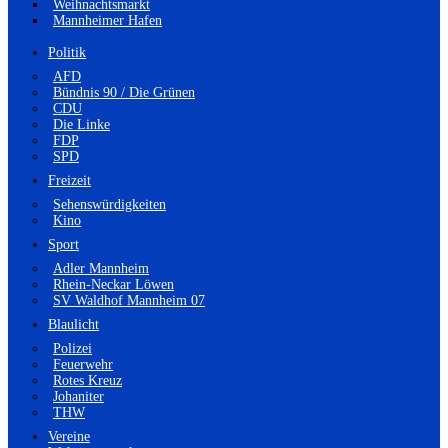
Weihnachtsmarkt
Mannheimer Hafen
Politik
AFD
Bündnis 90 / Die Grünen
CDU
Die Linke
FDP
SPD
Freizeit
Sehenswürdigkeiten
Kino
Sport
Adler Mannheim
Rhein-Neckar Löwen
SV Waldhof Mannheim 07
Blaulicht
Polizei
Feuerwehr
Rotes Kreuz
Johaniter
THW
Vereine