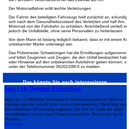
Der Motorradfahrer erlitt leichte Verletzungen.
Der Fahrer des beteiligten Fahrzeugs hielt zunächst an, erkundigt
sich nach dem Gesundheitszustand des Verletzten und half ihm, 
Motorrad von der Fahrbahn zu schieben. Anschließend verließ er
jedoch die Unfallstelle, ohne seine Personalien zu hinterlassen.
Von dem Mann ist bislang lediglich bekannt, dass er mit einem K
unbekannter Marke unterwegs war.
Das Polizeirevier Schwetzingen hat die Ermittlungen aufgenomm
und bittet Zeuginnen und Zeugen, die den Unfall beobachtet hab
oder Hinweise auf den unbekannten Autofahrer geben können, si
unter der Telefonnummer 06202/288-0 zu melden.
Das könnte Sie auch interessieren…
Sport als Demenz-Prävention
Mehr als 1,5 Millionen Menschen in Deutschland sind an Demenz
erkrankt und die Anzahl derer wächst kontinuierlich. Meist liegt zuvo
eine Alzheimer-Erkrankung zugrunde, die sich im Laufe der Jahre
verschlimmert und zu einer Demenz entwickelt. Doch kann Sport
Demenz...
Weiterlesen