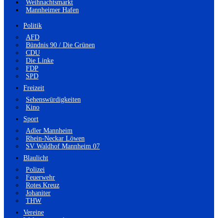
Weihnachtsmarkt
Mannheimer Hafen
Politik
AFD
Bündnis 90 / Die Grünen
CDU
Die Linke
FDP
SPD
Freizeit
Sehenswürdigkeiten
Kino
Sport
Adler Mannheim
Rhein-Neckar Löwen
SV Waldhof Mannheim 07
Blaulicht
Polizei
Feuerwehr
Rotes Kreuz
Johaniter
THW
Vereine