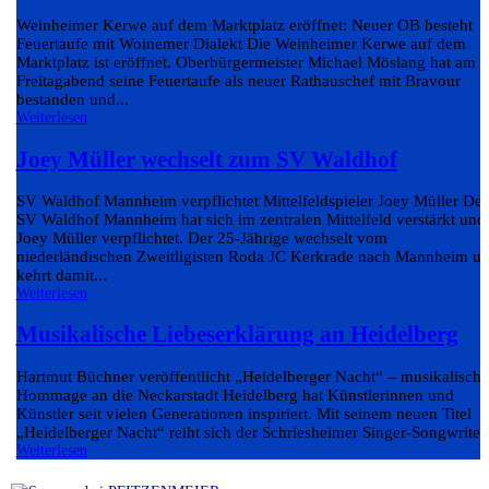
Weinheimer Kerwe auf dem Marktplatz eröffnet: Neuer OB besteht
Feuertaufe mit Woinemer Dialekt Die Weinheimer Kerwe auf dem
Marktplatz ist eröffnet. Oberbürgermeister Michael Möslang hat am
Freitagabend seine Feuertaufe als neuer Rathauschef mit Bravour
bestanden und...
Weiterlesen
Joey Müller wechselt zum SV Waldhof
SV Waldhof Mannheim verpflichtet Mittelfeldspieler Joey Müller Der
SV Waldhof Mannheim hat sich im zentralen Mittelfeld verstärkt und
Joey Müller verpflichtet. Der 25-Jährige wechselt vom
niederländischen Zweitligisten Roda JC Kerkrade nach Mannheim u
kehrt damit...
Weiterlesen
Musikalische Liebeserklärung an Heidelberg
Hartmut Büchner veröffentlicht „Heidelberger Nacht“ – musikalische
Hommage an die Neckarstadt Heidelberg hat Künstlerinnen und
Künstler seit vielen Generationen inspiriert. Mit seinem neuen Titel
„Heidelberger Nacht“ reiht sich der Schriesheimer Singer-Songwriter.
Weiterlesen