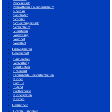
Neckarstadt
Neuostheim / Neuhermsheim
Rheinau
Sandhofen
Schönau
Schwetzingerstadt
Seckenheim
Viernheim
Vogelstang
Waldhof
Wallstadt
Ludwigshafen
Gesellschaft
Barrierefrei
Verwaltung
Berufsleben
Ehrenamt
Prominente Persönlichkeiten
Kinder
Familie
Jugend
Partnerbörse
Kindergärten
Kirchen
Gesundheit
Corona Pandemie