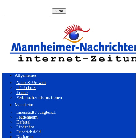
Suchen
nach:
Allgemeines
Natur & Umwelt
IT Technik
Trends
Verbraucherinformationen
Mannheim
Innenstadt / Jungbusch
Feudenheim
Käfertal
Lindenhof
Friedrichsfeld
Neckarau