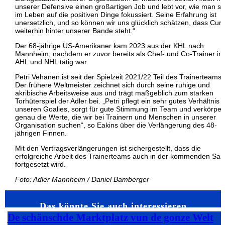
unserer Defensive einen großartigen Job und lebt vor, wie man si
im Leben auf die positiven Dinge fokussiert. Seine Erfahrung ist
unersetzlich, und so können wir uns glücklich schätzen, dass Curt
weiterhin hinter unserer Bande steht.“
Der 68-jährige US-Amerikaner kam 2023 aus der KHL nach
Mannheim, nachdem er zuvor bereits als Chef- und Co-Trainer in
AHL und NHL tätig war.
Petri Vehanen ist seit der Spielzeit 2021/22 Teil des Trainerteams.
Der frühere Weltmeister zeichnet sich durch seine ruhige und
akribische Arbeitsweise aus und trägt maßgeblich zum starken
Torhüterspiel der Adler bei. „Petri pflegt ein sehr gutes Verhältnis 
unseren Goalies, sorgt für gute Stimmung im Team und verkörper
genau die Werte, die wir bei Trainern und Menschen in unserer
Organisation suchen“, so Eakins über die Verlängerung des 48-
jährigen Finnen.
Mit den Vertragsverlängerungen ist sichergestellt, dass die
erfolgreiche Arbeit des Trainerteams auch in der kommenden Sai
fortgesetzt wird.
Foto: Adler Mannheim / Daniel Bamberger
Das könnte Sie auch interessieren…
De schänschde Marktplatz vun de gonze Welt