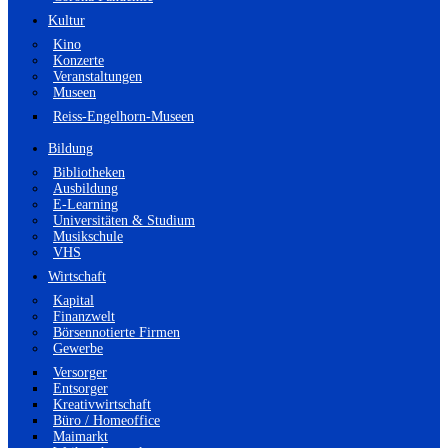
Kultur
Kino
Konzerte
Veranstaltungen
Museen
Reiss-Engelhorn-Museen
Bildung
Bibliotheken
Ausbildung
E-Learning
Universitäten & Studium
Musikschule
VHS
Wirtschaft
Kapital
Finanzwelt
Börsennotierte Firmen
Gewerbe
Versorger
Entsorger
Kreativwirtschaft
Büro / Homeoffice
Maimarkt