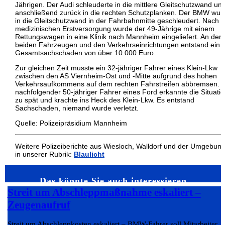
Jährigen. Der Audi schleuderte in die mittlere Gleitschutzwand un
anschließend zurück in die rechten Schutzplanken. Der BMW wur
in die Gleitschutzwand in der Fahrbahnmitte geschleudert. Nach d
medizinischen Erstversorgung wurde der 49-Jährige mit einem
Rettungswagen in eine Klinik nach Mannheim eingeliefert. An den
beiden Fahrzeugen und den Verkehrseinrichtungen entstand ein
Gesamtsachschaden von über 10.000 Euro.
Zur gleichen Zeit musste ein 32-jähriger Fahrer eines Klein-Lkw
zwischen den AS Viernheim-Ost und -Mitte aufgrund des hohen
Verkehrsaufkommens auf dem rechten Fahrstreifen abbremsen. E
nachfolgender 50-jähriger Fahrer eines Ford erkannte die Situati
zu spät und krachte ins Heck des Klein-Lkw. Es entstand
Sachschaden, niemand wurde verletzt.
Quelle: Polizeipräsidium Mannheim
Weitere Polizeiberichte aus Wiesloch, Walldorf und der Umgebun
in unserer Rubrik:
Blaulicht
Das könnte Sie auch interessieren…
Streit um Abschleppmaßnahme eskaliert –
Zeugenaufruf
Streit um Abschleppkosten eskaliert – BMW-Fahrer soll Mitarbeiter