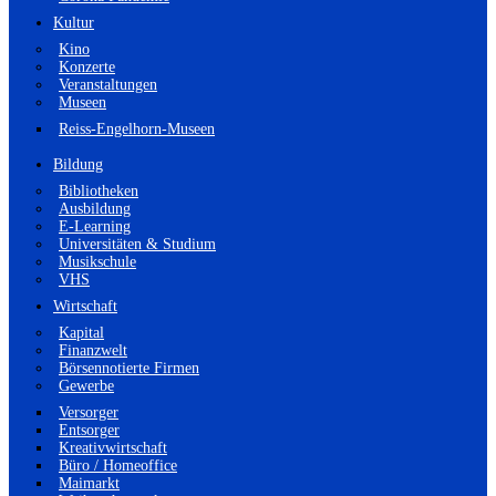
Kultur
Kino
Konzerte
Veranstaltungen
Museen
Reiss-Engelhorn-Museen
Bildung
Bibliotheken
Ausbildung
E-Learning
Universitäten & Studium
Musikschule
VHS
Wirtschaft
Kapital
Finanzwelt
Börsennotierte Firmen
Gewerbe
Versorger
Entsorger
Kreativwirtschaft
Büro / Homeoffice
Maimarkt