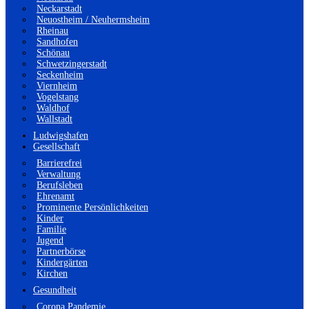
Neckarstadt
Neuostheim / Neuhermsheim
Rheinau
Sandhofen
Schönau
Schwetzingerstadt
Seckenheim
Viernheim
Vogelstang
Waldhof
Wallstadt
Ludwigshafen
Gesellschaft
Barrierefrei
Verwaltung
Berufsleben
Ehrenamt
Prominente Persönlichkeiten
Kinder
Familie
Jugend
Partnerbörse
Kindergärten
Kirchen
Gesundheit
Corona Pandemie