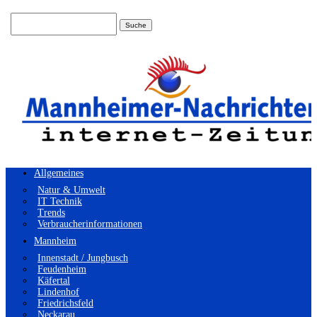
Suchen
nach:
Allgemeines
Natur & Umwelt
IT Technik
Trends
Verbraucherinformationen
Mannheim
Innenstadt / Jungbusch
Feudenheim
Käfertal
Lindenhof
Friedrichsfeld
Neckarau