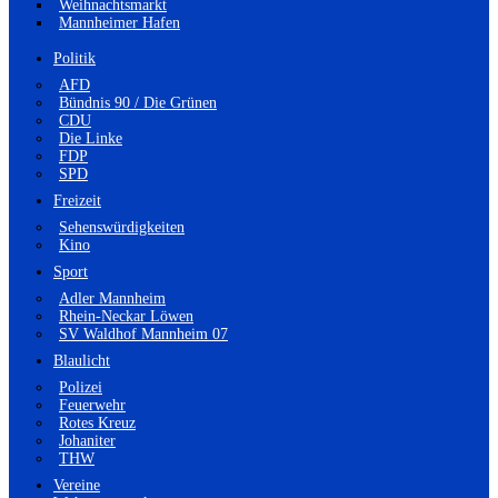
Weihnachtsmarkt
Mannheimer Hafen
Politik
AFD
Bündnis 90 / Die Grünen
CDU
Die Linke
FDP
SPD
Freizeit
Sehenswürdigkeiten
Kino
Sport
Adler Mannheim
Rhein-Neckar Löwen
SV Waldhof Mannheim 07
Blaulicht
Polizei
Feuerwehr
Rotes Kreuz
Johaniter
THW
Vereine