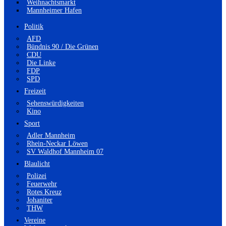
Weihnachtsmarkt
Mannheimer Hafen
Politik
AFD
Bündnis 90 / Die Grünen
CDU
Die Linke
FDP
SPD
Freizeit
Sehenswürdigkeiten
Kino
Sport
Adler Mannheim
Rhein-Neckar Löwen
SV Waldhof Mannheim 07
Blaulicht
Polizei
Feuerwehr
Rotes Kreuz
Johaniter
THW
Vereine