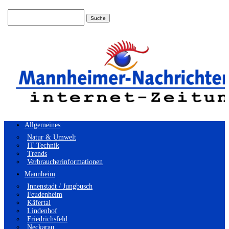
Suchen
nach:
Allgemeines
Natur & Umwelt
IT Technik
Trends
Verbraucherinformationen
Mannheim
Innenstadt / Jungbusch
Feudenheim
Käfertal
Lindenhof
Friedrichsfeld
Neckarau