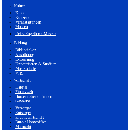
Kultur
Kino
Konzerte
Veranstaltungen
Museen
Reiss-Engelhorn-Museen
Bildung
Bibliotheken
Ausbildung
E-Learning
Universitäten & Studium
Musikschule
VHS
Wirtschaft
Kapital
Finanzwelt
Börsennotierte Firmen
Gewerbe
Versorger
Entsorger
Kreativwirtschaft
Büro / Homeoffice
Maimarkt