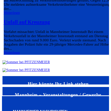
am Mittwochmittag zu Verkehrsbehinderungen geführt. Gegen 12.30
Uhr meldeten aufmerksame Verkehrsteilnehmer eine Verunreinigung
der...
Weiterlesen
Unfall auf Kreuzung
Vorfahrt missachtet: Unfall in Mannheimer Innenstadt Bei einem
Verkehrsunfall in der Mannheimer Innenstadt entstand am Dienstag e
Sachschaden von rund 9.000 Euro. Verletzt wurde niemand. Nach
Angaben der Polizei fuhr ein 29-jähriger Mercedes-Fahrer auf Höhe
des...
Weiterlesen
Hier könnte Ihr Link stehen
Mannheim – Veranstaltungen / Gewerbe