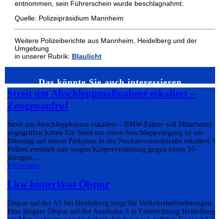
entnommen, sein Führerschein wurde beschlagnahmt.
Quelle: Polizeipräsidium Mannheim
Weitere Polizeiberichte aus Mannheim, Heidelberg und der
Umgebung
in unserer Rubrik:
Blaulicht
Das könnte Sie auch interessieren…
Streit um Abschleppmaßnahme eskaliert –
Zeugenaufruf
Streit um Abschleppkosten eskaliert – BMW-Fahrer soll Mitarbeiter
angegriffen haben Ein Streit um einen Abschleppvorgang ist am
Dienstag auf einem Parkplatz in der Neckarvorlandstraße eskaliert. D
Polizei ermittelt nun wegen Körperverletzung gegen einen 35-
jährigen...
Weiterlesen
Lkw hinterlässt Ölspur
Ölspur auf der A5 bei Heidelberg sorgt für Verkehrsbehinderungen
Eine längere Ölspur auf der Autobahn 5 in Fahrtrichtung Heidelberg 