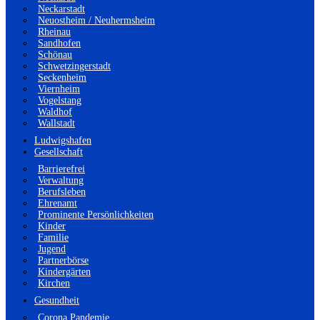
Neckarstadt
Neuostheim / Neuhermsheim
Rheinau
Sandhofen
Schönau
Schwetzingerstadt
Seckenheim
Viernheim
Vogelstang
Waldhof
Wallstadt
Ludwigshafen
Gesellschaft
Barrierefrei
Verwaltung
Berufsleben
Ehrenamt
Prominente Persönlichkeiten
Kinder
Familie
Jugend
Partnerbörse
Kindergärten
Kirchen
Gesundheit
Corona Pandemie