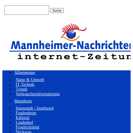
Suchen
nach:
Allgemeines
Natur & Umwelt
IT Technik
Trends
Verbraucherinformationen
Mannheim
Innenstadt / Jungbusch
Feudenheim
Käfertal
Lindenhof
Friedrichsfeld
Neckarau