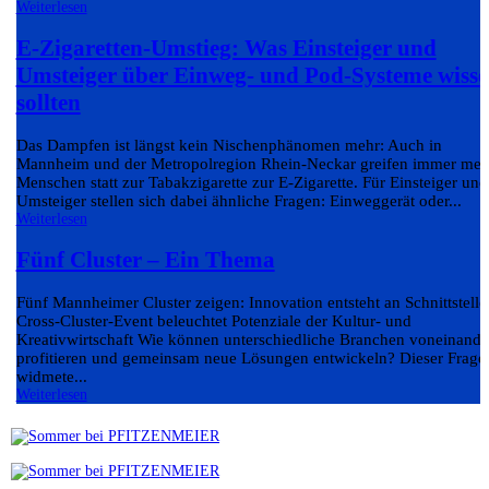
Weiterlesen
E-Zigaretten-Umstieg: Was Einsteiger und
Umsteiger über Einweg- und Pod-Systeme wiss
sollten
Das Dampfen ist längst kein Nischenphänomen mehr: Auch in
Mannheim und der Metropolregion Rhein-Neckar greifen immer meh
Menschen statt zur Tabakzigarette zur E-Zigarette. Für Einsteiger und
Umsteiger stellen sich dabei ähnliche Fragen: Einweggerät oder...
Weiterlesen
Fünf Cluster – Ein Thema
Fünf Mannheimer Cluster zeigen: Innovation entsteht an Schnittstelle
Cross-Cluster-Event beleuchtet Potenziale der Kultur- und
Kreativwirtschaft Wie können unterschiedliche Branchen voneinande
profitieren und gemeinsam neue Lösungen entwickeln? Dieser Frage
widmete...
Weiterlesen