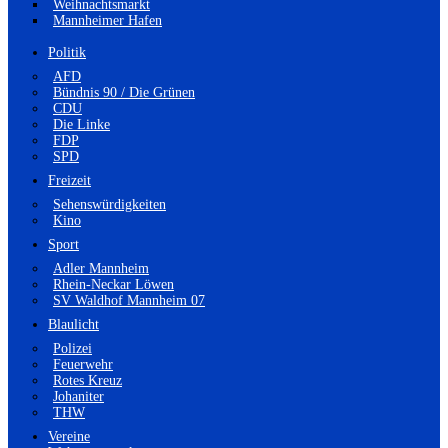
Weihnachtsmarkt
Mannheimer Hafen
Politik
AFD
Bündnis 90 / Die Grünen
CDU
Die Linke
FDP
SPD
Freizeit
Sehenswürdigkeiten
Kino
Sport
Adler Mannheim
Rhein-Neckar Löwen
SV Waldhof Mannheim 07
Blaulicht
Polizei
Feuerwehr
Rotes Kreuz
Johaniter
THW
Vereine