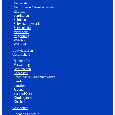
Neckarstadt
Neuostheim / Neuhermsheim
Rheinau
Sandhofen
Schönau
Schwetzingerstadt
Seckenheim
Viernheim
Vogelstang
Waldhof
Wallstadt
Ludwigshafen
Gesellschaft
Barrierefrei
Verwaltung
Berufsleben
Ehrenamt
Prominente Persönlichkeiten
Kinder
Familie
Jugend
Partnerbörse
Kindergärten
Kirchen
Gesundheit
Corona Pandemie