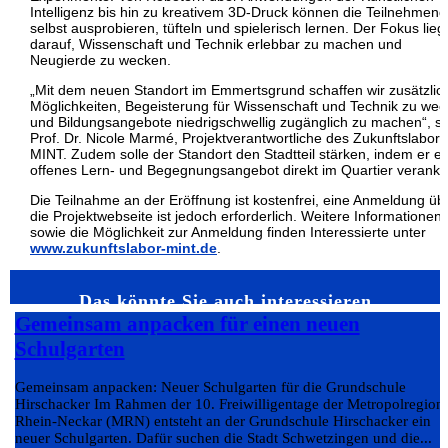
Intelligenz bis hin zu kreativem 3D-Druck können die Teilnehmen
selbst ausprobieren, tüfteln und spielerisch lernen. Der Fokus lieg
darauf, Wissenschaft und Technik erlebbar zu machen und
Neugierde zu wecken.
„Mit dem neuen Standort im Emmertsgrund schaffen wir zusätzlic
Möglichkeiten, Begeisterung für Wissenschaft und Technik zu we
und Bildungsangebote niedrigschwellig zugänglich zu machen“, s
Prof. Dr. Nicole Marmé, Projektverantwortliche des Zukunftslabors
MINT. Zudem solle der Standort den Stadtteil stärken, indem er ei
offenes Lern- und Begegnungsangebot direkt im Quartier veranke
Die Teilnahme an der Eröffnung ist kostenfrei, eine Anmeldung üb
die Projektwebseite ist jedoch erforderlich. Weitere Informationen
sowie die Möglichkeit zur Anmeldung finden Interessierte unter
www.zukunftslabor-mint.de
.
Das könnte Sie auch interessieren…
Gemeinsam anpacken für einen neuen
Schulgarten
Gemeinsam anpacken: Neuer Schulgarten für die Grundschule
Hirschacker Im Rahmen der 10. Freiwilligentage der Metropolregion
Rhein-Neckar (MRN) entsteht an der Grundschule Hirschacker ein
neuer Schulgarten. Dafür suchen die Stadt Schwetzingen und die...