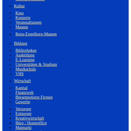
Kultur
Kino
Konzerte
Veranstaltungen
Museen
Reiss-Engelhorn-Museen
Bildung
Bibliotheken
Ausbildung
E-Learning
Universitäten & Studium
Musikschule
VHS
Wirtschaft
Kapital
Finanzwelt
Börsennotierte Firmen
Gewerbe
Versorger
Entsorger
Kreativwirtschaft
Büro / Homeoffice
Maimarkt