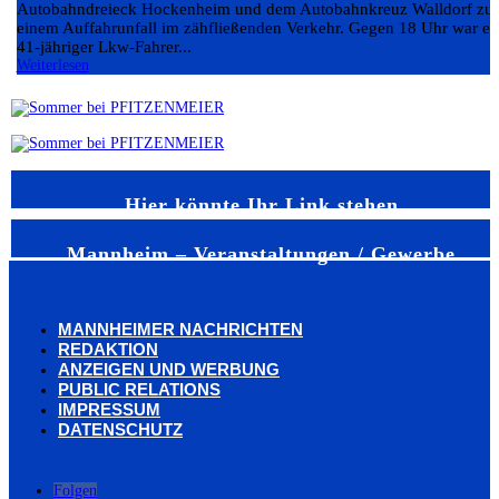
Autobahndreieck Hockenheim und dem Autobahnkreuz Walldorf zu
einem Auffahrunfall im zähfließenden Verkehr. Gegen 18 Uhr war ei
41-jähriger Lkw-Fahrer...
Weiterlesen
Hier könnte Ihr Link stehen
Mannheim – Veranstaltungen / Gewerbe
MANNHEIMER NACHRICHTEN
REDAKTION
ANZEIGEN UND WERBUNG
PUBLIC RELATIONS
IMPRESSUM
DATENSCHUTZ
Folgen