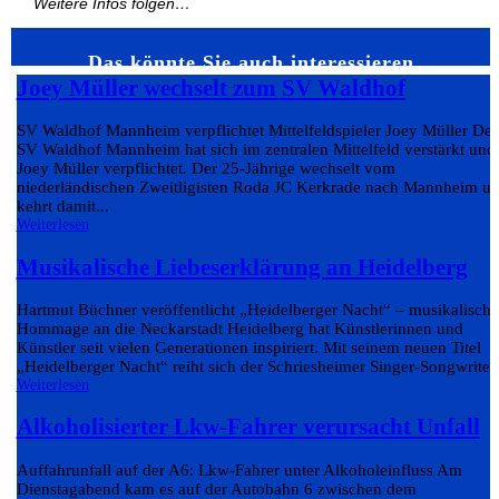
Weitere Infos folgen…
Das könnte Sie auch interessieren…
Joey Müller wechselt zum SV Waldhof
SV Waldhof Mannheim verpflichtet Mittelfeldspieler Joey Müller Der
SV Waldhof Mannheim hat sich im zentralen Mittelfeld verstärkt und
Joey Müller verpflichtet. Der 25-Jährige wechselt vom
niederländischen Zweitligisten Roda JC Kerkrade nach Mannheim u
kehrt damit...
Weiterlesen
Musikalische Liebeserklärung an Heidelberg
Hartmut Büchner veröffentlicht „Heidelberger Nacht“ – musikalische
Hommage an die Neckarstadt Heidelberg hat Künstlerinnen und
Künstler seit vielen Generationen inspiriert. Mit seinem neuen Titel
„Heidelberger Nacht“ reiht sich der Schriesheimer Singer-Songwriter.
Weiterlesen
Alkoholisierter Lkw-Fahrer verursacht Unfall
Auffahrunfall auf der A6: Lkw-Fahrer unter Alkoholeinfluss Am
Dienstagabend kam es auf der Autobahn 6 zwischen dem