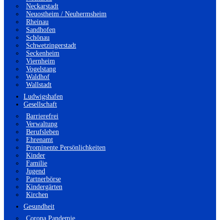
Neckarstadt
Neuostheim / Neuhermsheim
Rheinau
Sandhofen
Schönau
Schwetzingerstadt
Seckenheim
Viernheim
Vogelstang
Waldhof
Wallstadt
Ludwigshafen
Gesellschaft
Barrierefrei
Verwaltung
Berufsleben
Ehrenamt
Prominente Persönlichkeiten
Kinder
Familie
Jugend
Partnerbörse
Kindergärten
Kirchen
Gesundheit
Corona Pandemie