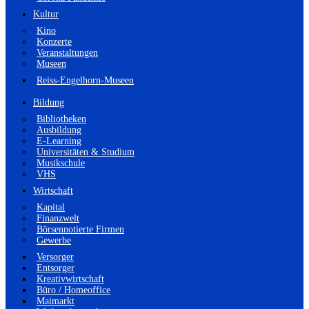
Kultur
Kino
Konzerte
Veranstaltungen
Museen
Reiss-Engelhorn-Museen
Bildung
Bibliotheken
Ausbildung
E-Learning
Universitäten & Studium
Musikschule
VHS
Wirtschaft
Kapital
Finanzwelt
Börsennotierte Firmen
Gewerbe
Versorger
Entsorger
Kreativwirtschaft
Büro / Homeoffice
Maimarkt