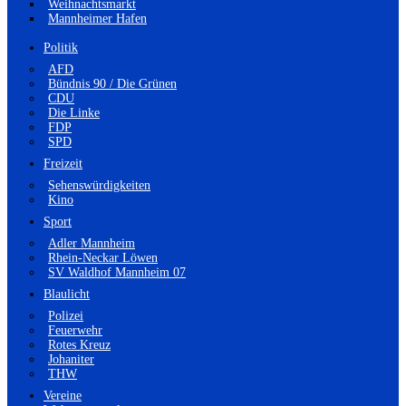
Weihnachtsmarkt
Mannheimer Hafen
Politik
AFD
Bündnis 90 / Die Grünen
CDU
Die Linke
FDP
SPD
Freizeit
Sehenswürdigkeiten
Kino
Sport
Adler Mannheim
Rhein-Neckar Löwen
SV Waldhof Mannheim 07
Blaulicht
Polizei
Feuerwehr
Rotes Kreuz
Johaniter
THW
Vereine