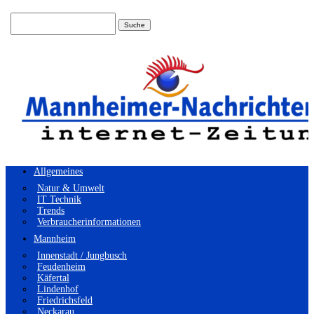
Suchen
nach:
Allgemeines
Natur & Umwelt
IT Technik
Trends
Verbraucherinformationen
Mannheim
Innenstadt / Jungbusch
Feudenheim
Käfertal
Lindenhof
Friedrichsfeld
Neckarau