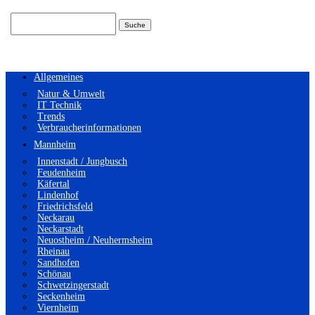
Suchen
nach:
Allgemeines
Natur & Umwelt
IT Technik
Trends
Verbraucherinformationen
Mannheim
Innenstadt / Jungbusch
Feudenheim
Käfertal
Lindenhof
Friedrichsfeld
Neckarau
Neckarstadt
Neuostheim / Neuhermsheim
Rheinau
Sandhofen
Schönau
Schwetzingerstadt
Seckenheim
Viernheim