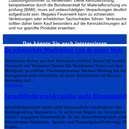
Zulassungsnummer zu verwenden. Diese Kennzeichnung,
beispielsweise durch die Bundesanstalt für Materialforschung und 
prüfung (BAM), muss auf unbeschädigten Verpackungen deutlich
aufgedruckt sein. Illegales Feuerwerk kann zu schwersten
Verletzungen oder erheblichen Sachschäden führen. Verbraucher
sollten daher beim Kauf besonders auf die Kennzeichnungen ach
und nur geprüfte Produkte erwerben.
Das könnte Sie auch interessieren…
De schänschde Marktplatz vun de gonze Welt
Weinheimer Kerwe auf dem Marktplatz eröffnet: Neuer OB besteht
Feuertaufe mit Woinemer Dialekt Die Weinheimer Kerwe auf dem
Marktplatz ist eröffnet. Oberbürgermeister Michael Möslang hat am
Freitagabend seine Feuertaufe als neuer Rathauschef mit Bravour
bestanden und...
Weiterlesen
Sprachförderprojekt misha sucht Ehrenamtlich
Sprachförderprojekt misha sucht ehrenamtliche Lernbegleiter Der
Stadtjugendring Mannheim e. V. sucht zum Beginn des Schuljahres
2026/27 engagierte Ehrenamtliche für das Sprachförderprojekt misha
(Mannheimer Inklusions-, Sprach- und Hausaufgabenförderung). Da
Projekt...