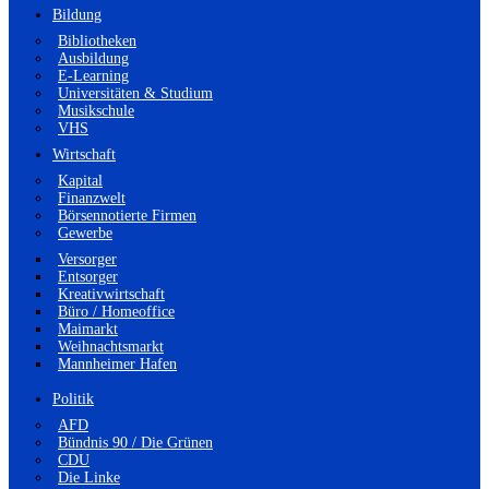
Bildung
Bibliotheken
Ausbildung
E-Learning
Universitäten & Studium
Musikschule
VHS
Wirtschaft
Kapital
Finanzwelt
Börsennotierte Firmen
Gewerbe
Versorger
Entsorger
Kreativwirtschaft
Büro / Homeoffice
Maimarkt
Weihnachtsmarkt
Mannheimer Hafen
Politik
AFD
Bündnis 90 / Die Grünen
CDU
Die Linke