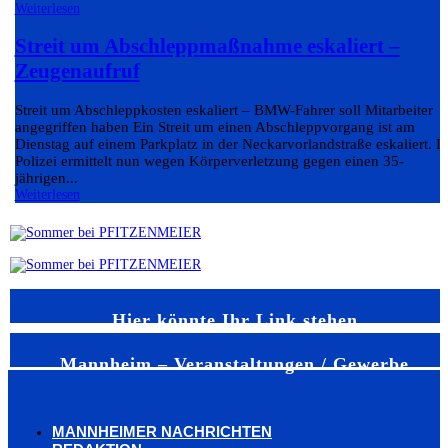
Weiterlesen
Streit um Abschleppmaßnahme eskaliert –
Zeugenaufruf
Streit um Abschleppkosten eskaliert – BMW-Fahrer soll Mitarbeiter
angegriffen haben Ein Streit um einen Abschleppvorgang ist am
Dienstag auf einem Parkplatz in der Neckarvorlandstraße eskaliert. D
Polizei ermittelt nun wegen Körperverletzung gegen einen 35-
jährigen...
Weiterlesen
Hier könnte Ihr Link stehen
Mannheim – Veranstaltungen / Gewerbe
MANNHEIMER NACHRICHTEN