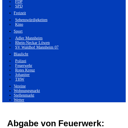
FDP
SPD
Freizeit
Sehenswürdigkeiten
Kino
Sport
Adler Mannheim
Rhein-Neckar Löwen
SV Waldhof Mannheim 07
Blaulicht
Polizei
Feuerwehr
Rotes Kreuz
Johaniter
THW
Vereine
Wohnungsmarkt
Stellenmarkt
Wetter
Abgabe von Feuerwerk: