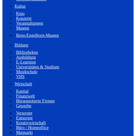
Kultur
Kino
Konzerte
Veranstaltungen
Museen
Reiss-Engelhorn-Museen
Bildung
Bibliotheken
Ausbildung
E-Learning
Universitäten & Studium
Musikschule
VHS
Wirtschaft
Kapital
Finanzwelt
Börsennotierte Firmen
Gewerbe
Versorger
Entsorger
Kreativwirtschaft
Büro / Homeoffice
Maimarkt