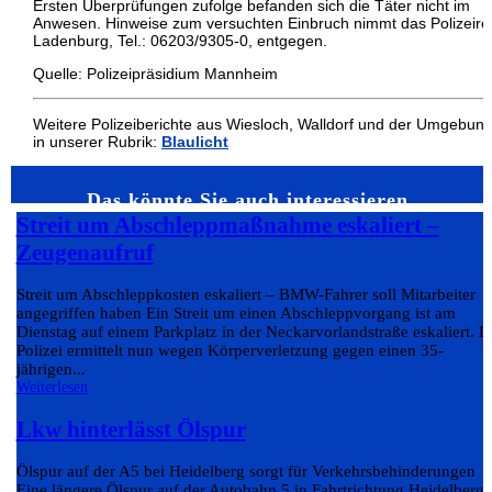
Ersten Überprüfungen zufolge befanden sich die Täter nicht im
Anwesen. Hinweise zum versuchten Einbruch nimmt das Polizeire
Ladenburg, Tel.: 06203/9305-0, entgegen.
Quelle: Polizeipräsidium Mannheim
Weitere Polizeiberichte aus Wiesloch, Walldorf und der Umgebun
in unserer Rubrik:
Blaulicht
Das könnte Sie auch interessieren…
Streit um Abschleppmaßnahme eskaliert –
Zeugenaufruf
Streit um Abschleppkosten eskaliert – BMW-Fahrer soll Mitarbeiter
angegriffen haben Ein Streit um einen Abschleppvorgang ist am
Dienstag auf einem Parkplatz in der Neckarvorlandstraße eskaliert. D
Polizei ermittelt nun wegen Körperverletzung gegen einen 35-
jährigen...
Weiterlesen
Lkw hinterlässt Ölspur
Ölspur auf der A5 bei Heidelberg sorgt für Verkehrsbehinderungen
Eine längere Ölspur auf der Autobahn 5 in Fahrtrichtung Heidelberg 