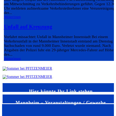
am Mittwochmittag zu Verkehrsbehinderungen geführt. Gegen 12.30
Uhr meldeten aufmerksame Verkehrsteilnehmer eine Verunreinigung
der...
Weiterlesen
Unfall auf Kreuzung
Vorfahrt missachtet: Unfall in Mannheimer Innenstadt Bei einem
Verkehrsunfall in der Mannheimer Innenstadt entstand am Dienstag e
Sachschaden von rund 9.000 Euro. Verletzt wurde niemand. Nach
Angaben der Polizei fuhr ein 29-jähriger Mercedes-Fahrer auf Höhe
des...
Weiterlesen
Hier könnte Ihr Link stehen
Mannheim – Veranstaltungen / Gewerbe