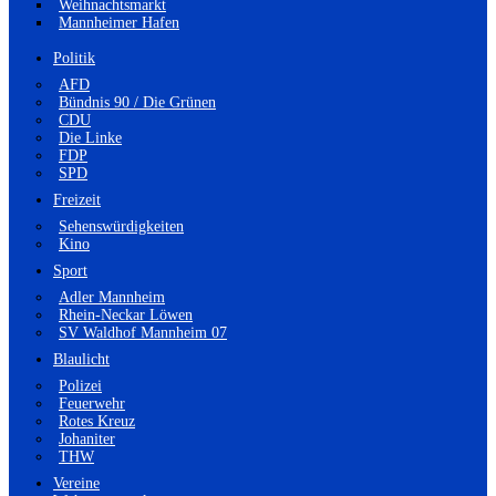
Weihnachtsmarkt
Mannheimer Hafen
Politik
AFD
Bündnis 90 / Die Grünen
CDU
Die Linke
FDP
SPD
Freizeit
Sehenswürdigkeiten
Kino
Sport
Adler Mannheim
Rhein-Neckar Löwen
SV Waldhof Mannheim 07
Blaulicht
Polizei
Feuerwehr
Rotes Kreuz
Johaniter
THW
Vereine