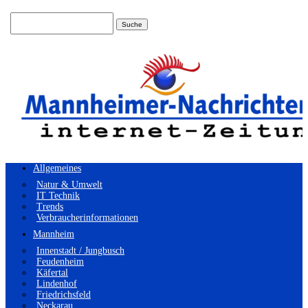
Suchen
nach:
Allgemeines
Natur & Umwelt
IT Technik
Trends
Verbraucherinformationen
Mannheim
Innenstadt / Jungbusch
Feudenheim
Käfertal
Lindenhof
Friedrichsfeld
Neckarau