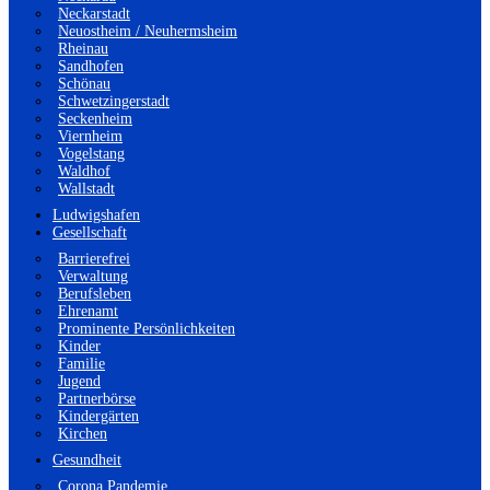
Neckarstadt
Neuostheim / Neuhermsheim
Rheinau
Sandhofen
Schönau
Schwetzingerstadt
Seckenheim
Viernheim
Vogelstang
Waldhof
Wallstadt
Ludwigshafen
Gesellschaft
Barrierefrei
Verwaltung
Berufsleben
Ehrenamt
Prominente Persönlichkeiten
Kinder
Familie
Jugend
Partnerbörse
Kindergärten
Kirchen
Gesundheit
Corona Pandemie