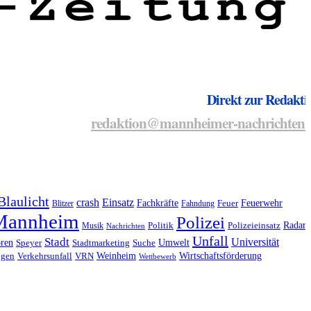
Direkt zur Redakti
redaktion@mannheimer-nachrichten.
Blaulicht
crash
Einsatz
Fachkräfte
Feuerwehr
Blitzer
Fahndung
Feuer
Mannheim
Polizei
Radar
Musik
Politik
Polizeieinsatz
Nachrichten
Unfall
Stadt
Universität
oren
Umwelt
Speyer
Stadtmarketing
Suche
Weinheim
Wirtschaftsförderung
ngen
Verkehrsunfall
VRN
Wettbewerb