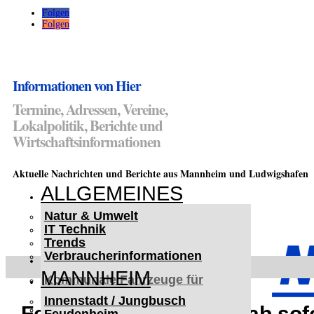
Folgen
Folgen
Informationen von Hier
Termine, Adressen, Vereine,
Lokalpolitik, Berichte und
Wirtschaftsinformationen
Aktuelle Nachrichten und Berichte aus Mannheim und Ludwigshafen
ALLGEMEINES
Natur & Umwelt
IT Technik
Trends
Verbraucherinformationen
< UKRAINE >
MANNHEIM
Kommunale Fahrzeuge für
Czernowitz
Innenstadt / Jungbusch
Nutzfahrzeuge für Czernowitz
Ferienprogramm 2026 ab sof