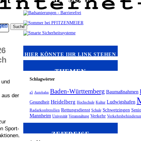
gen
26
HIER KÖNNTE IHR LINK STEHEN
ch
THEMEN
Schlagwörter
r und
s
Baden-Württemberg
Baumaßnahmen
a5
Autobahn
 aus der
Heidelberg
Ludwigshafen
Gesundheit
Hochschule
Kultur
Rettungsdienst
Schwetzingen
Seni
Radarkonbtrollen
Schule
Mannheim
Verkehr
Univesität
Veranstaltung
Verkehrsbehinderu
zur
n Sport-
ZEITREISE
aktionen.