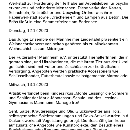
Werkstatt zur Förderung der Teilhabe am Arbeitsleben für psychis
erkrankte und behinderte Menschen. Diese verkaufen Karten,
Schachteln, Notizbücher und Upcycling-Ordner aus ihrer
Papierwerkstatt sowie „Dracheneier“ und Lampen aus Beton. Der
Erlös fließt in eine Sommerfreizeit am Bodensee.
Dienstag, 12.12.2023
Das Junge Ensemble der Mannheimer Liedertafel präsentiert ein
Weihnachtskonzert von selten gehörten bis zu allbekannten
Weihnachtshits zum Mitsingen.
Der Futteranker Mannheim e.V. unterstützt TierhalterInnen, die in
geraten sind, und UkrainerInnen, die mit ihrem Tier aus der Ukrai
geflüchtet sind, mit Futter und Zuschüssen zur tierärztlichen
Versorgung. Angeboten werden praktische Accessoirers wie
Schlüsselbänder, Futterbeutel sowie selbstgemachte Marmeladen
Mittwoch, 13.12.2023
Artistik verbindet beim Kinderzirkus „Monte Lessing“ die Schüleri
und Schüler der Maria-Montessori-Schule und des Lessing-
Gymnasiums Mannheim. Manege frei!
Senf, Salze, Kräuteressige und Öle, Glückswächter aus Holz,
selbstgemachte Spielesammlungen und Deko-Artikel wurden in d
Diakoniewerkstatt Vogelstang gefertigt. Die Beschäftigten freuen s
auf zusätzliche Angebote wie Kunstprojekte, den Besuch eines
Streichelzoos oder Begegnungsangebote mit Pferden.