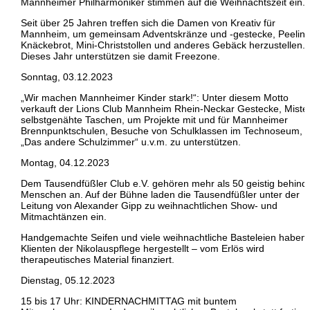
Mannheimer Philharmoniker stimmen auf die Weihnachtszeit ein.
Seit über 25 Jahren treffen sich die Damen von Kreativ für
Mannheim, um gemeinsam Adventskränze und -gestecke, Peeling
Knäckebrot, Mini-Christstollen und anderes Gebäck herzustellen.
Dieses Jahr unterstützen sie damit Freezone.
Sonntag, 03.12.2023
„Wir machen Mannheimer Kinder stark!“: Unter diesem Motto
verkauft der Lions Club Mannheim Rhein-Neckar Gestecke, Mistel
selbstgenähte Taschen, um Projekte mit und für Mannheimer
Brennpunktschulen, Besuche von Schulklassen im Technoseum,
„Das andere Schulzimmer“ u.v.m. zu unterstützen.
Montag, 04.12.2023
Dem Tausendfüßler Club e.V. gehören mehr als 50 geistig behind
Menschen an. Auf der Bühne laden die Tausendfüßler unter der
Leitung von Alexander Gipp zu weihnachtlichen Show- und
Mitmachtänzen ein.
Handgemachte Seifen und viele weihnachtliche Basteleien haben 
Klienten der Nikolauspflege hergestellt – vom Erlös wird
therapeutisches Material finanziert.
Dienstag, 05.12.2023
15 bis 17 Uhr: KINDERNACHMITTAG mit buntem