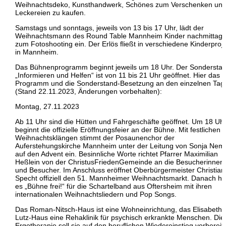
Weihnachtsdeko, Kunsthandwerk, Schönes zum Verschenken un
Leckereien zu kaufen.
Samstags und sonntags, jeweils von 13 bis 17 Uhr, lädt der
Weihnachtsmann des Round Table Mannheim Kinder nachmittags
zum Fotoshooting ein. Der Erlös fließt in verschiedene Kinderproj
in Mannheim.
Das Bühnenprogramm beginnt jeweils um 18 Uhr. Der Sondersta
„Informieren und Helfen“ ist von 11 bis 21 Uhr geöffnet. Hier das
Programm und die Sonderstand-Besetzung an den einzelnen Tag
(Stand 22.11.2023, Änderungen vorbehalten):
Montag, 27.11.2023
Ab 11 Uhr sind die Hütten und Fahrgeschäfte geöffnet. Um 18 Uh
beginnt die offizielle Eröffnungsfeier an der Bühne. Mit festlichen
Weihnachtsklängen stimmt der Posaunenchor der
Auferstehungskirche Mannheim unter der Leitung von Sonja Nem
auf den Advent ein. Besinnliche Worte richtet Pfarrer Maximilian
Heßlein von der ChristusFriedenGemeinde an die Besucherinnen
und Besucher. Im Anschluss eröffnet Oberbürgermeister Christian
Specht offiziell den 51. Mannheimer Weihnachtsmarkt. Danach he
es „Bühne frei!“ für die Schartelband aus Oftersheim mit ihren
internationalen Weihnachtsliedern und Pop Songs.
Das Roman-Nitsch-Haus ist eine Wohneinrichtung, das Elisabeth-
Lutz-Haus eine Rehaklinik für psychisch erkrankte Menschen. Die
Ergotherapie soll sie auf den beruflichen Wiedereinstieg vorbereit