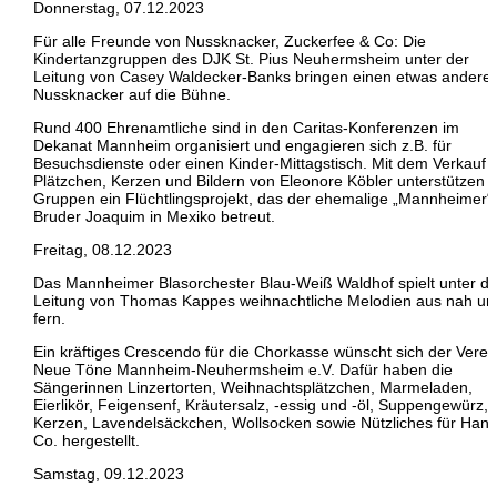
Donnerstag, 07.12.2023
Für alle Freunde von Nussknacker, Zuckerfee & Co: Die
Kindertanzgruppen des DJK St. Pius Neuhermsheim unter der
Leitung von Casey Waldecker-Banks bringen einen etwas andere
Nussknacker auf die Bühne.
Rund 400 Ehrenamtliche sind in den Caritas-Konferenzen im
Dekanat Mannheim organisiert und engagieren sich z.B. für
Besuchsdienste oder einen Kinder-Mittagstisch. Mit dem Verkauf 
Plätzchen, Kerzen und Bildern von Eleonore Köbler unterstützen d
Gruppen ein Flüchtlingsprojekt, das der ehemalige „Mannheimer“
Bruder Joaquim in Mexiko betreut.
Freitag, 08.12.2023
Das Mannheimer Blasorchester Blau-Weiß Waldhof spielt unter de
Leitung von Thomas Kappes weihnachtliche Melodien aus nah un
fern.
Ein kräftiges Crescendo für die Chorkasse wünscht sich der Verei
Neue Töne Mannheim-Neuhermsheim e.V. Dafür haben die
Sängerinnen Linzertorten, Weihnachtsplätzchen, Marmeladen,
Eierlikör, Feigensenf, Kräutersalz, -essig und -öl, Suppengewürz,
Kerzen, Lavendelsäckchen, Wollsocken sowie Nützliches für Han
Co. hergestellt.
Samstag, 09.12.2023