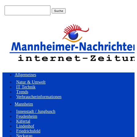
Suchen
nach:
Allgemeines
Natur & Umwelt
IT Technik
Trends
Verbraucherinformationen
Mannheim
Innenstadt / Jungbusch
Feudenheim
Käfertal
Lindenhof
Friedrichsfeld
Neckarau