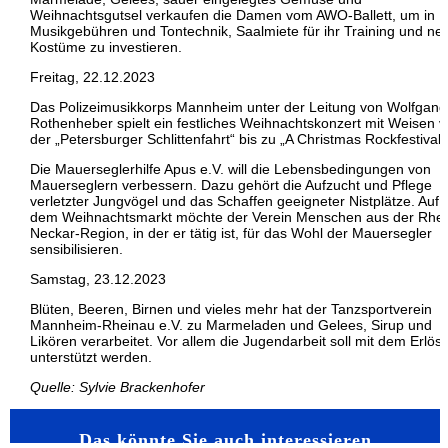
Weihnachtsgutsel verkaufen die Damen vom AWO-Ballett, um in
Musikgebühren und Tontechnik, Saalmiete für ihr Training und ne
Kostüme zu investieren.
Freitag, 22.12.2023
Das Polizeimusikkorps Mannheim unter der Leitung von Wolfgang
Rothenheber spielt ein festliches Weihnachtskonzert mit Weisen 
der „Petersburger Schlittenfahrt“ bis zu „A Christmas Rockfestival“
Die Mauerseglerhilfe Apus e.V. will die Lebensbedingungen von
Mauerseglern verbessern. Dazu gehört die Aufzucht und Pflege
verletzter Jungvögel und das Schaffen geeigneter Nistplätze. Auf
dem Weihnachtsmarkt möchte der Verein Menschen aus der Rhei
Neckar-Region, in der er tätig ist, für das Wohl der Mauersegler
sensibilisieren.
Samstag, 23.12.2023
Blüten, Beeren, Birnen und vieles mehr hat der Tanzsportverein
Mannheim-Rheinau e.V. zu Marmeladen und Gelees, Sirup und
Likören verarbeitet. Vor allem die Jugendarbeit soll mit dem Erlös
unterstützt werden.
Quelle: Sylvie Brackenhofer
Das könnte Sie auch interessieren…