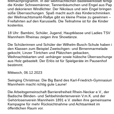
Mitmachprogramm. In der weihnachtlichen Bastelwerkstatt fertige
die Kinder Schneemänner, Tannenbäumchen und Engel aus Papi
und dekorieren Windlichter. Der Nikolaus und sein Engel bringen
süße Überraschungen. Spaß macht auch das Kinderschminken. B
der Weihnachtsmarkt-Rallye gibt es kleine Preise zu gewinnen – 
Freifahrten auf den Karussells. Die Teilnahme ist für die Kinder
kostenlos.
18 Uhr: Bambini, Schüler, Jugend, Hauptklasse und Ladies TSV
Mannheim Rheinau zeigen ihre Showtänze.
Die Schülerinnen und Schüler der Wilhelm-Busch-Schule haben in
den Klassen zum Beispiel Zwetschgen- und Birnenmarmelade
gekocht, Linzer Törtchen und Plätzchen gebacken,
Weihnachtskarten und -anhänger sowie hübsche Überraschunge
aus Holz gebastelt. Der Erlös ist für Spielgeräte im Pausenhof
bestimmt.
Mittwoch, 06.12.2023
Swinging Christmas: Die Big Band des Karl-Friedrich-Gymnasium
Mannheim macht richtig gute Laune!
Die Arbeitsgemeinschaft Barrierefreiheit Rhein-Neckar e.V., der
Badische Blinden- und Sehbehindertenverein V.m.K. und der
Gehörlosenverein Mannheim 1891 e.V. stellen ihre gemeinsame
Kampagne für mehr Rücksichtnahme und Achtsamkeit im
öffentlichen Raum vor.