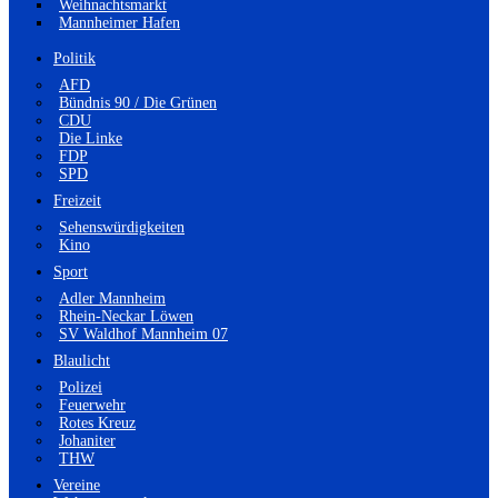
Weihnachtsmarkt
Mannheimer Hafen
Politik
AFD
Bündnis 90 / Die Grünen
CDU
Die Linke
FDP
SPD
Freizeit
Sehenswürdigkeiten
Kino
Sport
Adler Mannheim
Rhein-Neckar Löwen
SV Waldhof Mannheim 07
Blaulicht
Polizei
Feuerwehr
Rotes Kreuz
Johaniter
THW
Vereine