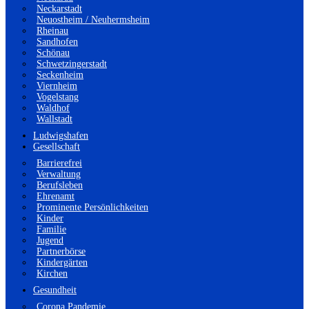
Neckarstadt
Neuostheim / Neuhermsheim
Rheinau
Sandhofen
Schönau
Schwetzingerstadt
Seckenheim
Viernheim
Vogelstang
Waldhof
Wallstadt
Ludwigshafen
Gesellschaft
Barrierefrei
Verwaltung
Berufsleben
Ehrenamt
Prominente Persönlichkeiten
Kinder
Familie
Jugend
Partnerbörse
Kindergärten
Kirchen
Gesundheit
Corona Pandemie