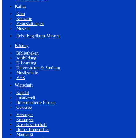
Kultur
Kino
Konzerte
Veranstaltungen
Museen
Reiss-Engelhorn-Museen
Bildung
Bibliotheken
Ausbildung
E-Learning
Universitäten & Studium
Musikschule
VHS
Wirtschaft
Kapital
Finanzwelt
Börsennotierte Firmen
Gewerbe
Versorger
Entsorger
Kreativwirtschaft
Büro / Homeoffice
Maimarkt