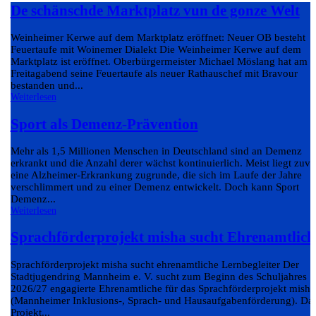
De schänschde Marktplatz vun de gonze Welt
Weinheimer Kerwe auf dem Marktplatz eröffnet: Neuer OB besteht
Feuertaufe mit Woinemer Dialekt Die Weinheimer Kerwe auf dem
Marktplatz ist eröffnet. Oberbürgermeister Michael Möslang hat am
Freitagabend seine Feuertaufe als neuer Rathauschef mit Bravour
bestanden und...
Weiterlesen
Sport als Demenz-Prävention
Mehr als 1,5 Millionen Menschen in Deutschland sind an Demenz
erkrankt und die Anzahl derer wächst kontinuierlich. Meist liegt zuvo
eine Alzheimer-Erkrankung zugrunde, die sich im Laufe der Jahre
verschlimmert und zu einer Demenz entwickelt. Doch kann Sport
Demenz...
Weiterlesen
Sprachförderprojekt misha sucht Ehrenamtlich
Sprachförderprojekt misha sucht ehrenamtliche Lernbegleiter Der
Stadtjugendring Mannheim e. V. sucht zum Beginn des Schuljahres
2026/27 engagierte Ehrenamtliche für das Sprachförderprojekt misha
(Mannheimer Inklusions-, Sprach- und Hausaufgabenförderung). Da
Projekt...