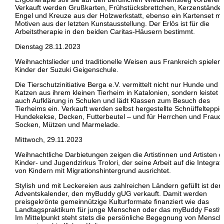
Verkauft werden Grußkarten, Frühstücksbrettchen, Kerzenständer
Engel und Kreuze aus der Holzwerkstatt, ebenso ein Kartenset mi
Motiven aus der letzten Kunstausstellung. Der Erlös ist für die
Arbeitstherapie in den beiden Caritas-Häusern bestimmt.
Dienstag 28.11.2023
Weihnachtslieder und traditionelle Weisen aus Frankreich spielen
Kinder der Suzuki Geigenschule.
Die Tierschutzinitiative Berga e.V. vermittelt nicht nur Hunde und
Katzen aus ihrem kleinen Tierheim in Katalonien, sondern leistet
auch Aufklärung in Schulen und lädt Klassen zum Besuch des
Tierheims ein. Verkauft werden selbst hergestellte Schnüffelteppic
Hundekekse, Decken, Futterbeutel – und für Herrchen und Frauc
Socken, Mützen und Marmelade.
Mittwoch, 29.11.2023
Weihnachtliche Darbietungen zeigen die Artistinnen und Artisten 
Kinder- und Jugendzirkus Trolori, der seine Arbeit auf die Integrat
von Kindern mit Migrationshintergrund ausrichtet.
Stylish und mit Leckereien aus zahlreichen Ländern gefüllt ist der
Adventskalender, den myBuddy gUG verkauft. Damit werden
preisgekrönte gemeinnützige Kulturformate finanziert wie das
Landtagspraktikum für junge Menschen oder das myBuddy Festiva
Im Mittelpunkt steht stets die persönliche Begegnung von Mensc