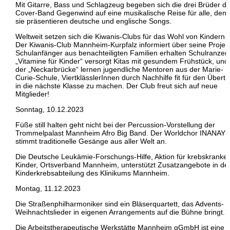
Mit Gitarre, Bass und Schlagzeug begeben sich die drei Brüder de
Cover-Band Gegenwind auf eine musikalische Reise für alle, den
sie präsentieren deutsche und englische Songs.
Weltweit setzen sich die Kiwanis-Clubs für das Wohl von Kindern e
Der Kiwanis-Club Mannheim-Kurpfalz informiert über seine Projek
Schulanfänger aus benachteiligten Familien erhalten Schulranzen
„Vitamine für Kinder“ versorgt Kitas mit gesundem Frühstück, und 
der „Neckarbrücke“ lernen jugendliche Mentoren aus der Marie-
Curie-Schule, ViertklässlerInnen durch Nachhilfe fit für den Übertri
in die nächste Klasse zu machen. Der Club freut sich auf neue
Mitglieder!
Sonntag, 10.12.2023
Füße still halten geht nicht bei der Percussion-Vorstellung der
Trommelpalast Mannheim Afro Big Band. Der Worldchor INANAY
stimmt traditionelle Gesänge aus aller Welt an.
Die Deutsche Leukämie-Forschungs-Hilfe, Aktion für krebskranke
Kinder, Ortsverband Mannheim, unterstützt Zusatzangebote in de
Kinderkrebsabteilung des Klinikums Mannheim.
Montag, 11.12.2023
Die Straßenphilharmoniker sind ein Bläserquartett, das Advents- 
Weihnachtslieder in eigenen Arrangements auf die Bühne bringt.
Die Arbeitstherapeutische Werkstätte Mannheim gGmbH ist eine