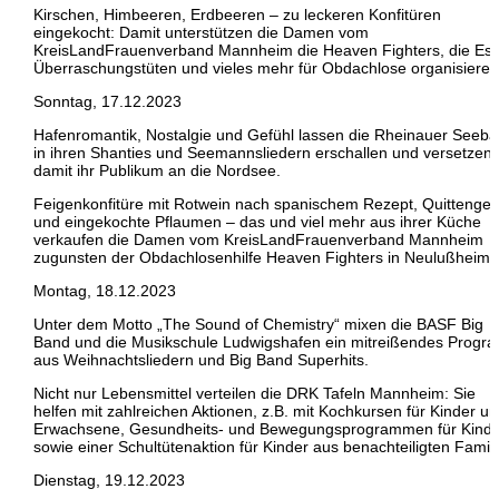
Kirschen, Himbeeren, Erdbeeren – zu leckeren Konfitüren
eingekocht: Damit unterstützen die Damen vom
KreisLandFrauenverband Mannheim die Heaven Fighters, die Es
Überraschungstüten und vieles mehr für Obdachlose organisieren
Sonntag, 17.12.2023
Hafenromantik, Nostalgie und Gefühl lassen die Rheinauer Seebä
in ihren Shanties und Seemannsliedern erschallen und versetzen
damit ihr Publikum an die Nordsee.
Feigenkonfitüre mit Rotwein nach spanischem Rezept, Quittengel
und eingekochte Pflaumen – das und viel mehr aus ihrer Küche
verkaufen die Damen vom KreisLandFrauenverband Mannheim
zugunsten der Obdachlosenhilfe Heaven Fighters in Neulußheim.
Montag, 18.12.2023
Unter dem Motto „The Sound of Chemistry“ mixen die BASF Big
Band und die Musikschule Ludwigshafen ein mitreißendes Prog
aus Weihnachtsliedern und Big Band Superhits.
Nicht nur Lebensmittel verteilen die DRK Tafeln Mannheim: Sie
helfen mit zahlreichen Aktionen, z.B. mit Kochkursen für Kinder u
Erwachsene, Gesundheits- und Bewegungsprogrammen für Kinde
sowie einer Schultütenaktion für Kinder aus benachteiligten Famili
Dienstag, 19.12.2023