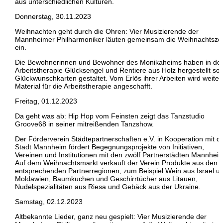
aus unterschiedlichen Kulturen.
Donnerstag, 30.11.2023
Weihnachten geht durch die Ohren: Vier Musizierende der
Mannheimer Philharmoniker läuten gemeinsam die Weihnachtszei
ein.
Die Bewohnerinnen und Bewohner des Monikaheims haben in de
Arbeitstherapie Glücks­engel und Rentiere aus Holz hergestellt so
Glückwunschkarten gestaltet. Vom Erlös ihrer Arbeiten wird weiter
Material für die Arbeitstherapie angeschafft.
Freitag, 01.12.2023
Da geht was ab: Hip Hop vom Feinsten zeigt das Tanzstudio
Groove68 in seiner mitreißenden Tanzshow.
Der Förderverein Städtepartnerschaften e.V. in Kooperation mit d
Stadt Mannheim fördert Begegnungsprojekte von Initiativen,
Vereinen und Institutionen mit den zwölf Partnerstädten Mannhei
Auf dem Weihnachtsmarkt verkauft der Verein Produkte aus den
entsprechenden Partnerregionen, zum Beispiel Wein aus Israel u
Moldawien, Baumkuchen und Geschirrtücher aus Litauen,
Nudelspezialitäten aus Riesa und Gebäck aus der Ukraine.
Samstag, 02.12.2023
Altbekannte Lieder, ganz neu gespielt: Vier Musizierende der