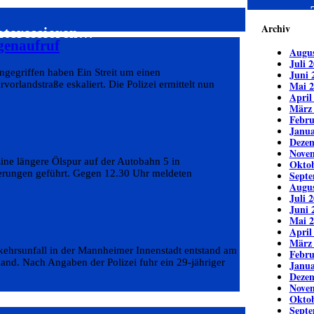
Archiv
nteressieren…
genaufruf
Augus
Juli 
ngegriffen haben Ein Streit um einen
Juni 
orlandstraße eskaliert. Die Polizei ermittelt nun
Mai 2
April
März
Febru
Janua
Deze
Nove
ine längere Ölspur auf der Autobahn 5 in
Oktob
erungen geführt. Gegen 12.30 Uhr meldeten
Septe
Augus
Juli 
Juni 
Mai 2
April
März
kehrsunfall in der Mannheimer Innenstadt entstand am
Febru
and. Nach Angaben der Polizei fuhr ein 29-jähriger
Janua
Deze
Nove
Oktob
Septe