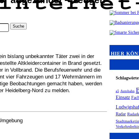
HIER KÖN
n bislang unbekannter Täter zwei in der
stellte Altkleidercontainer in Brand gesetzt.
r in Vollbrand. Die Berufsfeuerwehr und die
samt vier Fahrzeugen und 17 Wehrmännern im
Schlagwörte
chtige Beobachtungen gemacht haben, werden
B
ier Heidelberg-Nord zu melden.
a5
Autobahn
Einsatz
Fach
Ludwigsha
Radar
Radark
r Umgebung
Stadtmarketi
Verkehrsbehi