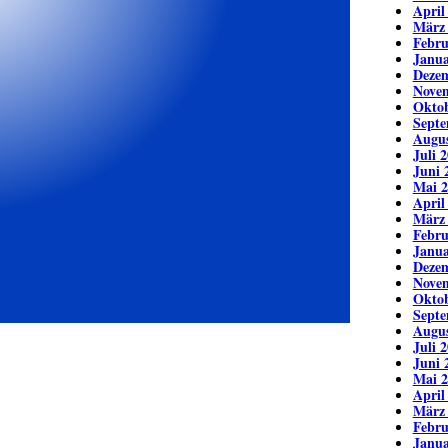
April
März
Febru
Janua
Deze
Nove
Oktob
Septe
Augus
Juli 
Juni 
Mai 2
April
März
Febru
Janua
Deze
Nove
Oktob
Septe
Augus
Juli 
Juni 
Mai 2
April
März
Febru
Janua