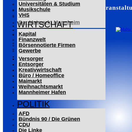
Universitäten & Studium
Der Mannheimer Wasserturm
Mannheim – Veranstalt
Musikschule
Das Technoseum Mannheim
VHS
Die Alte Feuerwache
Der Maimarkt Mannheim
WIRTSCHAFT
LESERBRIEFE
Kapital
ARCHIV
Finanzwelt
Das Neueste
Börsennotierte Firmen
Leitartikel
Gewerbe
WERBUNG
Versorger
Entsorger
Kreativwirtschaft
Büro / Homeoffice
Maimarkt
Weihnachtsmarkt
Mannheimer Hafen
POLITIK
AFD
Bündnis 90 / Die Grünen
CDU
Die Linke