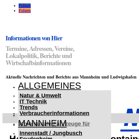
Folgen
Folgen
Informationen von Hier
Termine, Adressen, Vereine,
Lokalpolitik, Berichte und
Wirtschaftsinformationen
Aktuelle Nachrichten und Berichte aus Mannheim und Ludwigshafen
ALLGEMEINES
Natur & Umwelt
IT Technik
Trends
Verbraucherinformationen
< UKRAINE >
MANNHEIM
Kommunale Fahrzeuge für
Czernowitz
Innenstadt / Jungbusch
Nutzfahrzeuge für Czernowitz
Heidelberg: Altkleidercontai