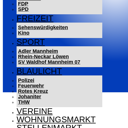
FDP
SPD
FREIZEIT
Sehenswürdigkeiten
Kino
SPORT
Adler Mannheim
Rhein-Neckar Löwen
SV Waldhof Mannheim 07
BLAULICHT
Polizei
Feuerwehr
Rotes Kreuz
Johaniter
THW
VEREINE
WOHNUNGSMARKT
STELLENMARKT