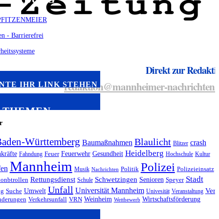
Direkt zur Redakti
redaktion@mannheimer-nachrichten.
NTE IHR LINK STEHEN
THEMEN
r
aden-Württemberg
Blaulicht
Baumaßnahmen
crash
Blitzer
Heidelberg
kräfte
Feuerwehr
Gesundheit
Fahndung
Feuer
Hochschule
Kultur
Mannheim
Polizei
fen
Musik
Politik
Polizeieinsatz
Nachrichten
Stadt
Rettungsdienst
Schwetzingen
Senioren
onbtrollen
Schule
Speyer
Unfall
Universität Mannheim
Verk
Umwelt
ng
Suche
Univesität
Veranstaltung
Weinheim
Wirtschaftsförderung
nderungen
Verkehrsunfall
VRN
Wettbewerb