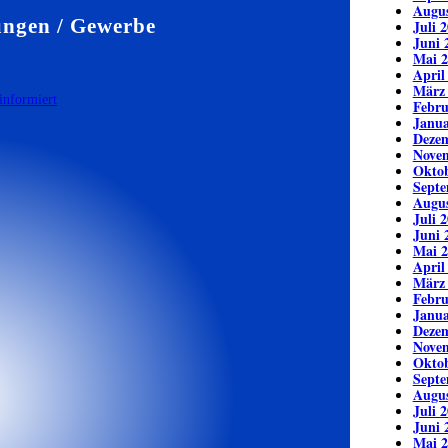
Augus
ungen / Gewerbe
Juli 
Juni 
Mai 2
April
März
Febru
Janua
Deze
Nove
Oktob
Septe
Augus
Juli 
Juni 
Mai 2
April
März
Febru
Janua
Deze
Nove
Oktob
Septe
Augus
Juli 
Juni 
Mai 2