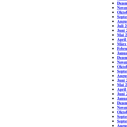
Deze
Nove
Oktob
Septe
Augus
Juli 
Juni 
Mai 2
April
März
Febru
Janua
Deze
Nove
Oktob
Septe
Augus
Juni 
Mai 2
April
Juni 
Janua
Deze
Nove
Oktob
Septe
Septe
Augus