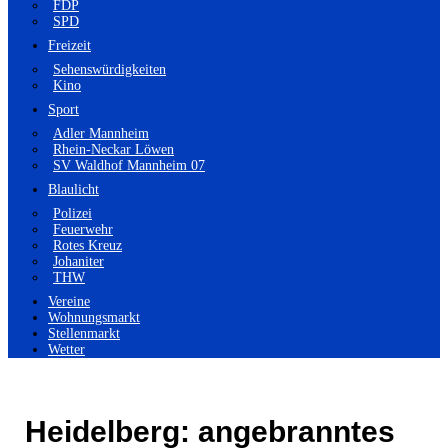
FDP
SPD
Freizeit
Sehenswürdigkeiten
Kino
Sport
Adler Mannheim
Rhein-Neckar Löwen
SV Waldhof Mannheim 07
Blaulicht
Polizei
Feuerwehr
Rotes Kreuz
Johaniter
THW
Vereine
Wohnungsmarkt
Stellenmarkt
Wetter
Heidelberg: angebranntes