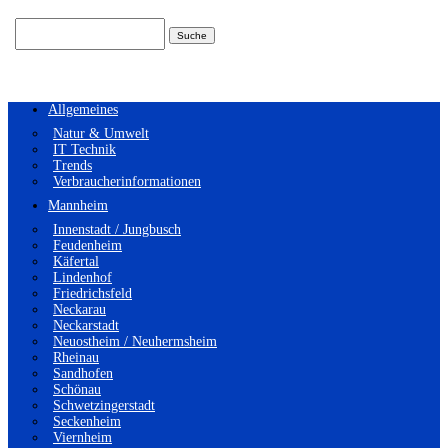
Suchen
nach:
Allgemeines
Natur & Umwelt
IT Technik
Trends
Verbraucherinformationen
Mannheim
Innenstadt / Jungbusch
Feudenheim
Käfertal
Lindenhof
Friedrichsfeld
Neckarau
Neckarstadt
Neuostheim / Neuhermsheim
Rheinau
Sandhofen
Schönau
Schwetzingerstadt
Seckenheim
Viernheim