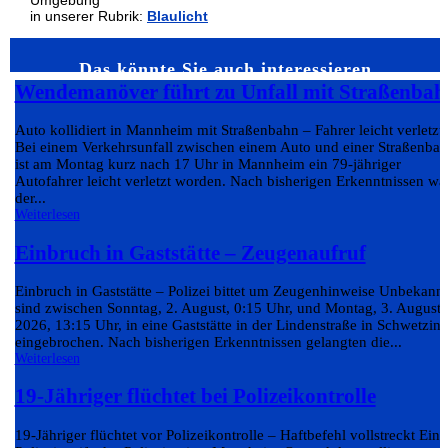
Umgebung
in unserer Rubrik:
Blaulicht
Das könnte Sie auch interessieren…
Wendemanöver führt zu Unfall mit Straßenbah
Auto kollidiert in Mannheim mit Straßenbahn – Fahrer leicht verletzt
Bei einem Verkehrsunfall zwischen einem Auto und einer Straßenba
ist am Montag kurz nach 17 Uhr in Mannheim ein 79-jähriger
Autofahrer leicht verletzt worden. Nach bisherigen Erkenntnissen wa
der...
Weiterlesen
Einbruch in Gaststätte – Zeugenaufruf
Einbruch in Gaststätte – Polizei bittet um Zeugenhinweise Unbekann
sind zwischen Sonntag, 2. August, 0:15 Uhr, und Montag, 3. August
2026, 13:15 Uhr, in eine Gaststätte in der Lindenstraße in Schwetzin
eingebrochen. Nach bisherigen Erkenntnissen gelangten die...
Weiterlesen
19-Jähriger flüchtet bei Polizeikontrolle
19-Jähriger flüchtet vor Polizeikontrolle – Haftbefehl vollstreckt Eine