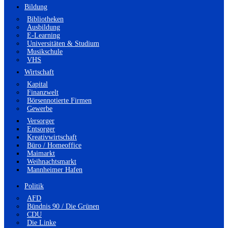
Bildung
Bibliotheken
Ausbildung
E-Learning
Universitäten & Studium
Musikschule
VHS
Wirtschaft
Kapital
Finanzwelt
Börsennotierte Firmen
Gewerbe
Versorger
Entsorger
Kreativwirtschaft
Büro / Homeoffice
Maimarkt
Weihnachtsmarkt
Mannheimer Hafen
Politik
AFD
Bündnis 90 / Die Grünen
CDU
Die Linke