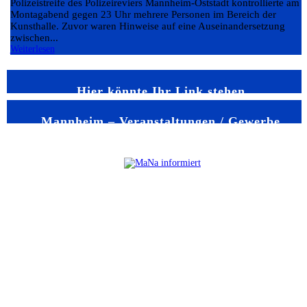
Polizeistreife des Polizeireviers Mannheim-Oststadt kontrollierte am
Montagabend gegen 23 Uhr mehrere Personen im Bereich der
Kunsthalle. Zuvor waren Hinweise auf eine Auseinandersetzung
zwischen...
Weiterlesen
Hier könnte Ihr Link stehen
Mannheim – Veranstaltungen / Gewerbe