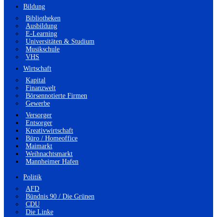
Bildung
Bibliotheken
Ausbildung
E-Learning
Universitäten & Studium
Musikschule
VHS
Wirtschaft
Kapital
Finanzwelt
Börsennotierte Firmen
Gewerbe
Versorger
Entsorger
Kreativwirtschaft
Büro / Homeoffice
Maimarkt
Weihnachtsmarkt
Mannheimer Hafen
Politik
AFD
Bündnis 90 / Die Grünen
CDU
Die Linke