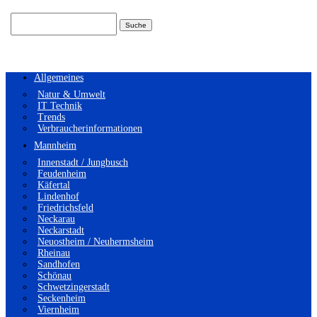
Suchen
nach:
Allgemeines
Natur & Umwelt
IT Technik
Trends
Verbraucherinformationen
Mannheim
Innenstadt / Jungbusch
Feudenheim
Käfertal
Lindenhof
Friedrichsfeld
Neckarau
Neckarstadt
Neuostheim / Neuhermsheim
Rheinau
Sandhofen
Schönau
Schwetzingerstadt
Seckenheim
Viernheim