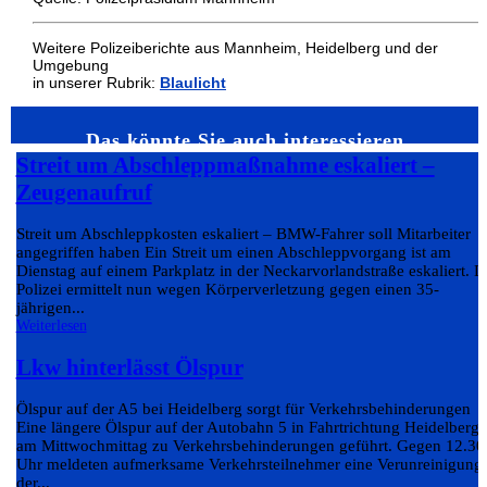
Weitere Polizeiberichte aus Mannheim, Heidelberg und der
Umgebung
in unserer Rubrik:
Blaulicht
Das könnte Sie auch interessieren…
Streit um Abschleppmaßnahme eskaliert –
Zeugenaufruf
Streit um Abschleppkosten eskaliert – BMW-Fahrer soll Mitarbeiter
angegriffen haben Ein Streit um einen Abschleppvorgang ist am
Dienstag auf einem Parkplatz in der Neckarvorlandstraße eskaliert. D
Polizei ermittelt nun wegen Körperverletzung gegen einen 35-
jährigen...
Weiterlesen
Lkw hinterlässt Ölspur
Ölspur auf der A5 bei Heidelberg sorgt für Verkehrsbehinderungen
Eine längere Ölspur auf der Autobahn 5 in Fahrtrichtung Heidelberg 
am Mittwochmittag zu Verkehrsbehinderungen geführt. Gegen 12.30
Uhr meldeten aufmerksame Verkehrsteilnehmer eine Verunreinigung
der...