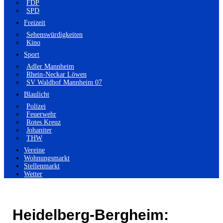
FDP
SPD
Freizeit
Sehenswürdigkeiten
Kino
Sport
Adler Mannheim
Rhein-Neckar Löwen
SV Waldhof Mannheim 07
Blaulicht
Polizei
Feuerwehr
Rotes Kreuz
Johaniter
THW
Vereine
Wohnungsmarkt
Stellenmarkt
Wetter
Heidelberg-Bergheim: