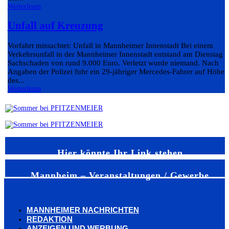
Weiterlesen
Unfall auf Kreuzung
Vorfahrt missachtet: Unfall in Mannheimer Innenstadt Bei einem
Verkehrsunfall in der Mannheimer Innenstadt entstand am Dienstag e
Sachschaden von rund 9.000 Euro. Verletzt wurde niemand. Nach
Angaben der Polizei fuhr ein 29-jähriger Mercedes-Fahrer auf Höhe
des...
Weiterlesen
Hier könnte Ihr Link stehen
Mannheim – Veranstaltungen / Gewerbe
MANNHEIMER NACHRICHTEN
REDAKTION
ANZEIGEN UND WERBUNG