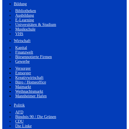
Bildung
Bibliotheken
Ausbildung
E-Learning
Universitäten & Studium
Musikschule
VHS
Wirtschaft
Kapital
Finanzwelt
Börsennotierte Firmen
Gewerbe
Versorger
Entsorger
Kreativwirtschaft
Büro / Homeoffice
Maimarkt
Weihnachtsmarkt
Mannheimer Hafen
Politik
AFD
Bündnis 90 / Die Grünen
CDU
Die Linke