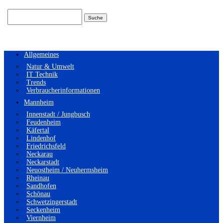
Suchen
nach:
Allgemeines
Natur & Umwelt
IT Technik
Trends
Verbraucherinformationen
Mannheim
Innenstadt / Jungbusch
Feudenheim
Käfertal
Lindenhof
Friedrichsfeld
Neckarau
Neckarstadt
Neuostheim / Neuhermsheim
Rheinau
Sandhofen
Schönau
Schwetzingerstadt
Seckenheim
Viernheim