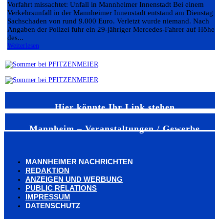
Vorfahrt missachtet: Unfall in Mannheimer Innenstadt Bei einem
Verkehrsunfall in der Mannheimer Innenstadt entstand am Dienstag e
Sachschaden von rund 9.000 Euro. Verletzt wurde niemand. Nach
Angaben der Polizei fuhr ein 29-jähriger Mercedes-Fahrer auf Höhe
des...
Weiterlesen
Hier könnte Ihr Link stehen
Mannheim – Veranstaltungen / Gewerbe
MANNHEIMER NACHRICHTEN
REDAKTION
ANZEIGEN UND WERBUNG
PUBLIC RELATIONS
IMPRESSUM
DATENSCHUTZ