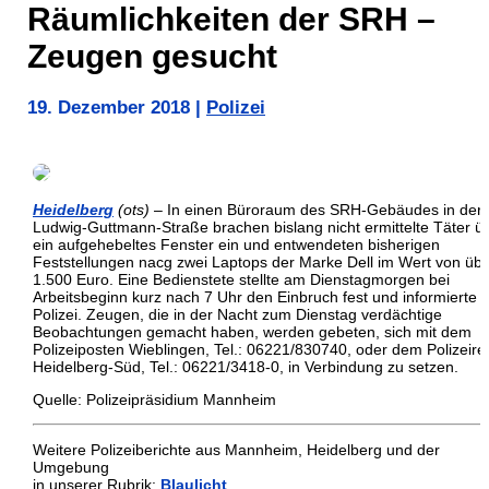
Räumlichkeiten der SRH –
Zeugen gesucht
19. Dezember 2018
|
Polizei
Heidelberg
(ots)
– In einen Büroraum des SRH-Gebäudes in der
Ludwig-Guttmann-Straße brachen bislang nicht ermittelte Täter ü
ein aufgehebeltes Fenster ein und entwendeten bisherigen
Feststellungen nacg zwei Laptops der Marke Dell im Wert von üb
1.500 Euro. Eine Bedienstete stellte am Dienstagmorgen bei
Arbeitsbeginn kurz nach 7 Uhr den Einbruch fest und informierte d
Polizei. Zeugen, die in der Nacht zum Dienstag verdächtige
Beobachtungen gemacht haben, werden gebeten, sich mit dem
Polizeiposten Wieblingen, Tel.: 06221/830740, oder dem Polizeire
Heidelberg-Süd, Tel.: 06221/3418-0, in Verbindung zu setzen.
Quelle: Polizeipräsidium Mannheim
Weitere Polizeiberichte aus Mannheim, Heidelberg und der
Umgebung
in unserer Rubrik:
Blaulicht