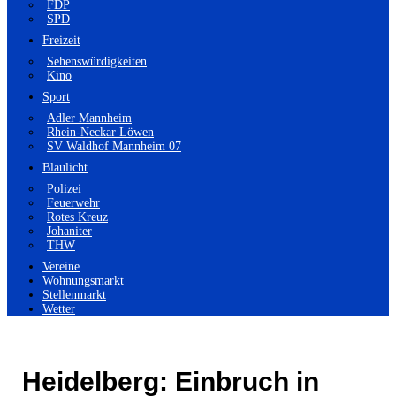
FDP
SPD
Freizeit
Sehenswürdigkeiten
Kino
Sport
Adler Mannheim
Rhein-Neckar Löwen
SV Waldhof Mannheim 07
Blaulicht
Polizei
Feuerwehr
Rotes Kreuz
Johaniter
THW
Vereine
Wohnungsmarkt
Stellenmarkt
Wetter
Heidelberg: Einbruch in