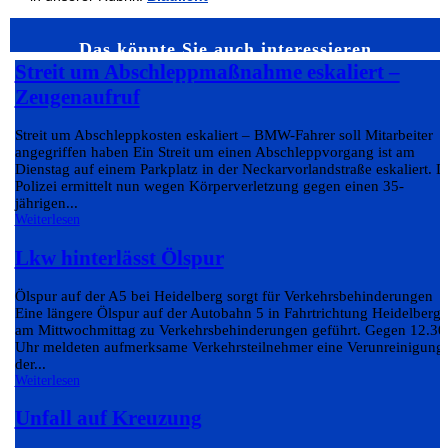
Das könnte Sie auch interessieren…
Streit um Abschleppmaßnahme eskaliert –
Zeugenaufruf
Streit um Abschleppkosten eskaliert – BMW-Fahrer soll Mitarbeiter
angegriffen haben Ein Streit um einen Abschleppvorgang ist am
Dienstag auf einem Parkplatz in der Neckarvorlandstraße eskaliert. D
Polizei ermittelt nun wegen Körperverletzung gegen einen 35-
jährigen...
Weiterlesen
Lkw hinterlässt Ölspur
Ölspur auf der A5 bei Heidelberg sorgt für Verkehrsbehinderungen
Eine längere Ölspur auf der Autobahn 5 in Fahrtrichtung Heidelberg 
am Mittwochmittag zu Verkehrsbehinderungen geführt. Gegen 12.30
Uhr meldeten aufmerksame Verkehrsteilnehmer eine Verunreinigung
der...
Weiterlesen
Unfall auf Kreuzung