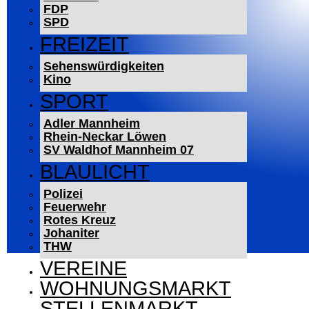
FDP
SPD
FREIZEIT
Sehenswürdigkeiten
Kino
SPORT
Adler Mannheim
Rhein-Neckar Löwen
SV Waldhof Mannheim 07
BLAULICHT
Polizei
Feuerwehr
Rotes Kreuz
Johaniter
THW
VEREINE
WOHNUNGSMARKT
STELLENMARKT