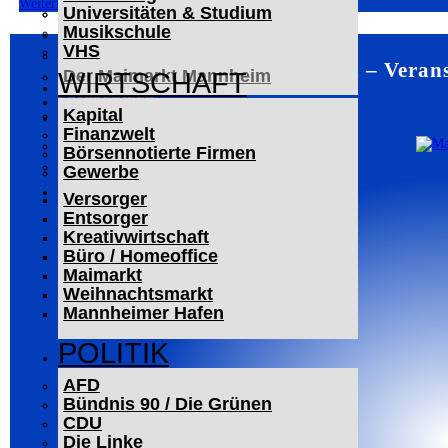
Weiterlesen
Universitäten & Studium
Der Mannheimer Wasserturm
Musikschule
Das Technoseum Mannheim
VHS
Die Alte Feuerwache
Mannheim – Verans
Der Maimarkt Mannheim
WIRTSCHAFT
LESERBRIEFE
Kapital
ARCHIV
Finanzwelt
Das Neueste
Börsennotierte Firmen
Leitartikel
Gewerbe
WERBUNG
Versorger
Entsorger
Kreativwirtschaft
Büro / Homeoffice
Maimarkt
Weihnachtsmarkt
Mannheimer Hafen
POLITIK
AFD
Bündnis 90 / Die Grünen
CDU
Die Linke