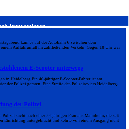
uch interessieren…
enstagabend kam es auf der Autobahn 6 zwischen dem
inem Auffahrunfall im zähfließenden Verkehr. Gegen 18 Uhr war
estohlenem E-Scooter unterwegs
en in Heidelberg Ein 46-jähriger E-Scooter-Fahrer ist am
r der Polizei geraten. Eine Streife des Polizeireviers Heidelberg-
dung der Polizei
 Polizei sucht nach einer 54-jährigen Frau aus Mannheim, die seit
hen Einrichtung untergebracht und kehrte von einem Ausgang nicht