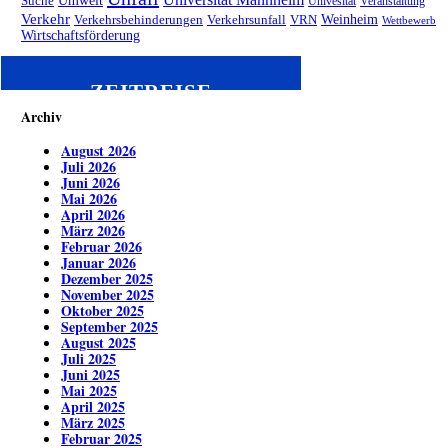
Universität Mannheim
Umwelt
Suche
Univesität
Veranstaltung
Verkehr
Weinheim
Verkehrsbehinderungen
Verkehrsunfall
VRN
Wettbewerb
Wirtschaftsförderung
ZEITREISE
Archiv
August 2026
Juli 2026
Juni 2026
Mai 2026
April 2026
März 2026
Februar 2026
Januar 2026
Dezember 2025
November 2025
Oktober 2025
September 2025
August 2025
Juli 2025
Juni 2025
Mai 2025
April 2025
März 2025
Februar 2025