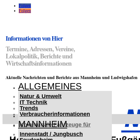
Folgen
Folgen
Informationen von Hier
Termine, Adressen, Vereine,
Lokalpolitik, Berichte und
Wirtschaftsinformationen
Aktuelle Nachrichten und Berichte aus Mannheim und Ludwigshafen
ALLGEMEINES
Natur & Umwelt
IT Technik
Trends
Verbraucherinformationen
< UKRAINE >
MANNHEIM
Kommunale Fahrzeuge für
Czernowitz
Innenstadt / Jungbusch
Nutzfahrzeuge für Czernowitz
Heidelberg-Rohrbach: Fußgän