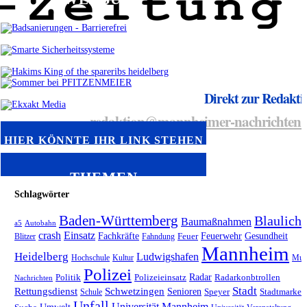
Direkt zur Redakti
redaktion@mannheimer-nachrichten.
HIER KÖNNTE IHR LINK STEHEN
THEMEN
Schlagwörter
Baden-Württemberg
Blaulicht
Baumaßnahmen
a5
Autobahn
crash
Einsatz
Fachkräfte
Feuerwehr
Gesundheit
Blitzer
Fahndung
Feuer
Mannheim
Heidelberg
Ludwigshafen
Hochschule
Kultur
Mus
Polizei
Radar
Politik
Polizeieinsatz
Radarkonbtrollen
Nachrichten
Stadt
Rettungsdienst
Schwetzingen
Senioren
Schule
Speyer
Stadtmarket
Unfall