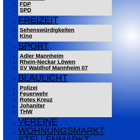
FDP
SPD
FREIZEIT
Sehenswürdigkeiten
Kino
SPORT
Adler Mannheim
Rhein-Neckar Löwen
SV Waldhof Mannheim 07
BLAULICHT
Polizei
Feuerwehr
Rotes Kreuz
Johaniter
THW
VEREINE
WOHNUNGSMARKT
STELLENMARKT