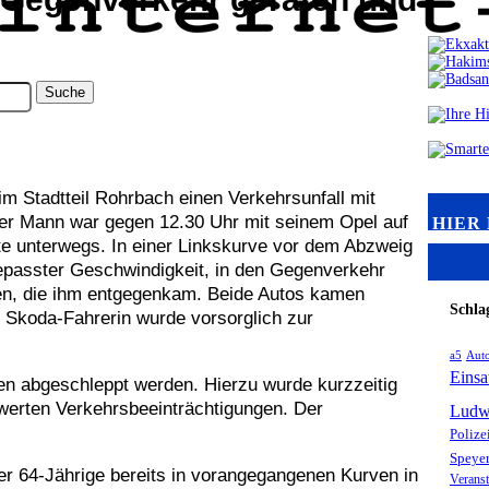
im Stadtteil Rohrbach einen Verkehrsunfall mit
er Mann war gegen 12.30 Uhr mit seinem Opel auf
HIER
te unterwegs. In einer Linkskurve vor dem Abzweig
gepasster Geschwindigkeit, in den Gegenverkehr
en, die ihm entgegenkam. Beide Autos kamen
Schla
 Skoda-Fahrerin wurde vorsorglich zur
a5
Aut
Einsa
en abgeschleppt werden. Hierzu wurde kurzzeitig
swerten Verkehrsbeeinträchtigungen. Der
Ludw
Polize
Speye
er 64-Jährige bereits in vorangegangenen Kurven in
Veranst