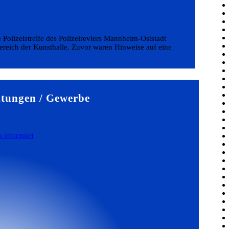
e Polizeistreife des Polizeireviers Mannheim-Oststadt
reich der Kunsthalle. Zuvor waren Hinweise auf eine
tungen / Gewerbe