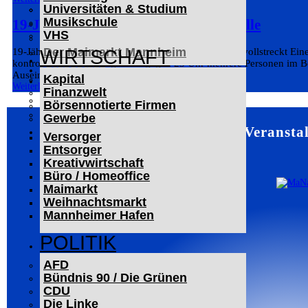
Universitäten & Studium
Der Mannheimer Wasserturm
Musikschule
Das Technoseum Mannheim
19-Jähriger flüchtet bei Polizeikontrolle
VHS
Die Alte Feuerwache
Der Maimarkt Mannheim
19-Jähriger flüchtet vor Polizeikontrolle – Haftbefehl vollstreckt Ein
WIRTSCHAFT
kontrollierte am Montagabend gegen 23 Uhr mehrere Personen im Be
LESERBRIEFE
Auseinandersetzung zwischen...
Kapital
ARCHIV
Weiterlesen
Finanzwelt
Das Neueste
Börsennotierte Firmen
Leitartikel
Gewerbe
Mannheim – Veranstal
WERBUNG
Versorger
Entsorger
Kreativwirtschaft
Büro / Homeoffice
Maimarkt
Weihnachtsmarkt
Mannheimer Hafen
POLITIK
AFD
Bündnis 90 / Die Grünen
CDU
Die Linke