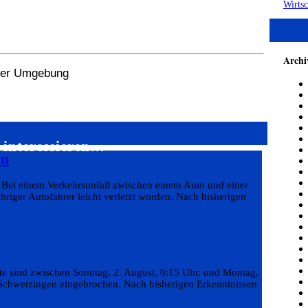
Wirtsc
Archi
 der Umgebung
 interessieren…
hn
zt Bei einem Verkehrsunfall zwischen einem Auto und einer
riger Autofahrer leicht verletzt worden. Nach bisherigen
te sind zwischen Sonntag, 2. August, 0:15 Uhr, und Montag,
in Schwetzingen eingebrochen. Nach bisherigen Erkenntnissen