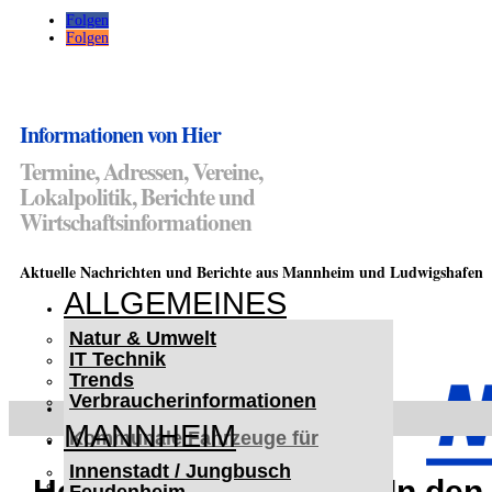
Folgen
Folgen
Informationen von Hier
Termine, Adressen, Vereine,
Lokalpolitik, Berichte und
Wirtschaftsinformationen
Aktuelle Nachrichten und Berichte aus Mannheim und Ludwigshafen
ALLGEMEINES
Natur & Umwelt
IT Technik
Trends
Verbraucherinformationen
< UKRAINE >
MANNHEIM
Kommunale Fahrzeuge für
Czernowitz
Innenstadt / Jungbusch
Nutzfahrzeuge für Czernowitz
Heidelberg-Rohrbach: In den