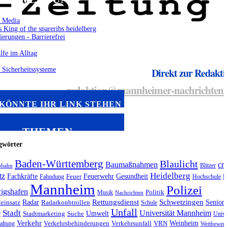
Direkt zur Redakti
redaktion@mannheimer-nachrichten.
 KÖNNTE IHR LINK STEHEN
THEMEN
gwörter
Baden-Württemberg
Blaulicht
Baumaßnahmen
cra
Blitzer
obahn
Heidelberg
tz
Fachkräfte
Feuerwehr
Gesundheit
Fahndung
Feuer
Hochschule
K
Mannheim
Polizei
igshafen
Musik
Politik
Nachrichten
Radar
Rettungsdienst
Schwetzingen
Seniore
ieinsatz
Radarkonbtrollen
Schule
Unfall
Stadt
Universität Mannheim
Umwelt
r
Stadtmarketing
Suche
Unives
Verkehr
Weinheim
altung
Verkehrsbehinderungen
Verkehrsunfall
VRN
Wettbewerb