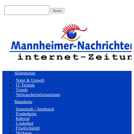
Suchen
nach:
Allgemeines
Natur & Umwelt
IT Technik
Trends
Verbraucherinformationen
Mannheim
Innenstadt / Jungbusch
Feudenheim
Käfertal
Lindenhof
Friedrichsfeld
Neckarau