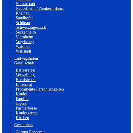
Neckarstadt
Neuostheim / Neuhermsheim
Rheinau
Sandhofen
Schönau
Schwetzingerstadt
Seckenheim
Viernheim
Vogelstang
Waldhof
Wallstadt
Ludwigshafen
Gesellschaft
Barrierefrei
Verwaltung
Berufsleben
Ehrenamt
Prominente Persönlichkeiten
Kinder
Familie
Jugend
Partnerbörse
Kindergärten
Kirchen
Gesundheit
Corona Pandemie