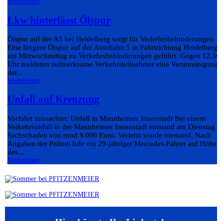
Weiterlesen
Lkw hinterlässt Ölspur
Ölspur auf der A5 bei Heidelberg sorgt für Verkehrsbehinderungen
Eine längere Ölspur auf der Autobahn 5 in Fahrtrichtung Heidelberg 
am Mittwochmittag zu Verkehrsbehinderungen geführt. Gegen 12.30
Uhr meldeten aufmerksame Verkehrsteilnehmer eine Verunreinigung
der...
Weiterlesen
Unfall auf Kreuzung
Vorfahrt missachtet: Unfall in Mannheimer Innenstadt Bei einem
Verkehrsunfall in der Mannheimer Innenstadt entstand am Dienstag e
Sachschaden von rund 9.000 Euro. Verletzt wurde niemand. Nach
Angaben der Polizei fuhr ein 29-jähriger Mercedes-Fahrer auf Höhe
des...
Weiterlesen