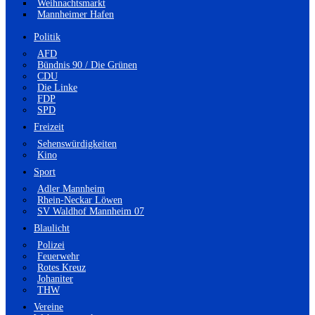
Weihnachtsmarkt
Mannheimer Hafen
Politik
AFD
Bündnis 90 / Die Grünen
CDU
Die Linke
FDP
SPD
Freizeit
Sehenswürdigkeiten
Kino
Sport
Adler Mannheim
Rhein-Neckar Löwen
SV Waldhof Mannheim 07
Blaulicht
Polizei
Feuerwehr
Rotes Kreuz
Johaniter
THW
Vereine