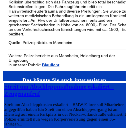
Kollision überschlug sich das Fahrzeug und blieb total beschädigt
Seitenstreifen liegen. Die Fahrzeugführerin erlitt ein
Halswirbelschleudertrauma und diverse Prellungen. Sie wurde zu
weiteren medizinischen Behandlung in ein umliegendes Kranken
eingeliefert. Am Pkw der Unfallverursacherin entstand ein
geschätzter Sachschaden in Höhe von ca. 8000,- Euro. Der Scha
an den Verkehrstechnischen Einrichtungen wird mit ca. 1500,- Eu
beziffert.
Quelle: Polizeipräsidium Mannheim
Weitere Polizeiberichte aus Mannheim, Heidelberg und der
Umgebung
in unserer Rubrik:
Blaulicht
Das könnte Sie auch interessieren…
Streit um Abschleppmaßnahme eskaliert –
Zeugenaufruf
Streit um Abschleppkosten eskaliert – BMW-Fahrer soll Mitarbeiter
angegriffen haben Ein Streit um einen Abschleppvorgang ist am
Dienstag auf einem Parkplatz in der Neckarvorlandstraße eskaliert. D
Polizei ermittelt nun wegen Körperverletzung gegen einen 35-
jährigen...