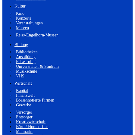
Kultur
Kino
Konzerte
Veranstaltungen
Museen
Reiss-Engelhorn-Museen
Bildung
Bibliotheken
Ausbildung
E-Learning
Universitäten & Studium
Musikschule
VHS
Wirtschaft
Kapital
Finanzwelt
Börsennotierte Firmen
Gewerbe
Versorger
Entsorger
Kreativwirtschaft
Büro / Homeoffice
Maimarkt