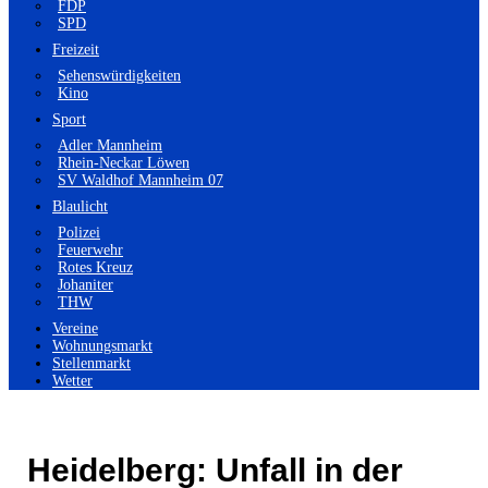
FDP
SPD
Freizeit
Sehenswürdigkeiten
Kino
Sport
Adler Mannheim
Rhein-Neckar Löwen
SV Waldhof Mannheim 07
Blaulicht
Polizei
Feuerwehr
Rotes Kreuz
Johaniter
THW
Vereine
Wohnungsmarkt
Stellenmarkt
Wetter
Heidelberg: Unfall in der