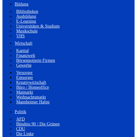
Bildung
Bibliotheken
Ausbildung
E-Learning
Universitäten & Studium
Musikschule
VHS
Wirtschaft
Kapital
Finanzwelt
Börsennotierte Firmen
Gewerbe
Versorger
Entsorger
Kreativwirtschaft
Büro / Homeoffice
Maimarkt
Weihnachtsmarkt
Mannheimer Hafen
Politik
AFD
Bündnis 90 / Die Grünen
CDU
Die Linke