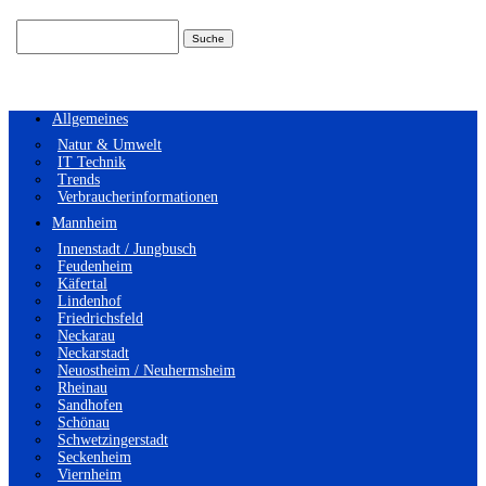
Suchen
nach:
Allgemeines
Natur & Umwelt
IT Technik
Trends
Verbraucherinformationen
Mannheim
Innenstadt / Jungbusch
Feudenheim
Käfertal
Lindenhof
Friedrichsfeld
Neckarau
Neckarstadt
Neuostheim / Neuhermsheim
Rheinau
Sandhofen
Schönau
Schwetzingerstadt
Seckenheim
Viernheim