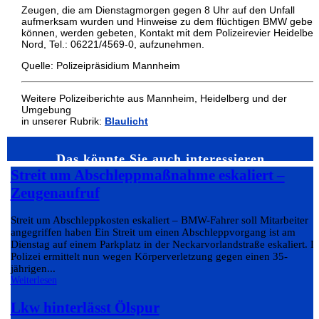
Zeugen, die am Dienstagmorgen gegen 8 Uhr auf den Unfall
aufmerksam wurden und Hinweise zu dem flüchtigen BMW geben
können, werden gebeten, Kontakt mit dem Polizeirevier Heidelber
Nord, Tel.: 06221/4569-0, aufzunehmen.
Quelle: Polizeipräsidium Mannheim
Weitere Polizeiberichte aus Mannheim, Heidelberg und der
Umgebung
in unserer Rubrik:
Blaulicht
Das könnte Sie auch interessieren…
Streit um Abschleppmaßnahme eskaliert –
Zeugenaufruf
Streit um Abschleppkosten eskaliert – BMW-Fahrer soll Mitarbeiter
angegriffen haben Ein Streit um einen Abschleppvorgang ist am
Dienstag auf einem Parkplatz in der Neckarvorlandstraße eskaliert. D
Polizei ermittelt nun wegen Körperverletzung gegen einen 35-
jährigen...
Weiterlesen
Lkw hinterlässt Ölspur