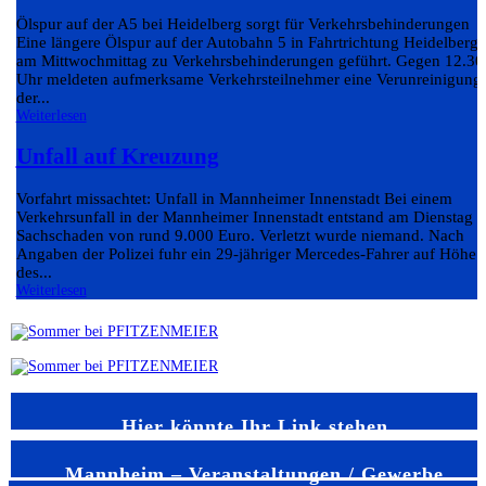
Ölspur auf der A5 bei Heidelberg sorgt für Verkehrsbehinderungen
Eine längere Ölspur auf der Autobahn 5 in Fahrtrichtung Heidelberg 
am Mittwochmittag zu Verkehrsbehinderungen geführt. Gegen 12.30
Uhr meldeten aufmerksame Verkehrsteilnehmer eine Verunreinigung
der...
Weiterlesen
Unfall auf Kreuzung
Vorfahrt missachtet: Unfall in Mannheimer Innenstadt Bei einem
Verkehrsunfall in der Mannheimer Innenstadt entstand am Dienstag e
Sachschaden von rund 9.000 Euro. Verletzt wurde niemand. Nach
Angaben der Polizei fuhr ein 29-jähriger Mercedes-Fahrer auf Höhe
des...
Weiterlesen
Hier könnte Ihr Link stehen
Mannheim – Veranstaltungen / Gewerbe