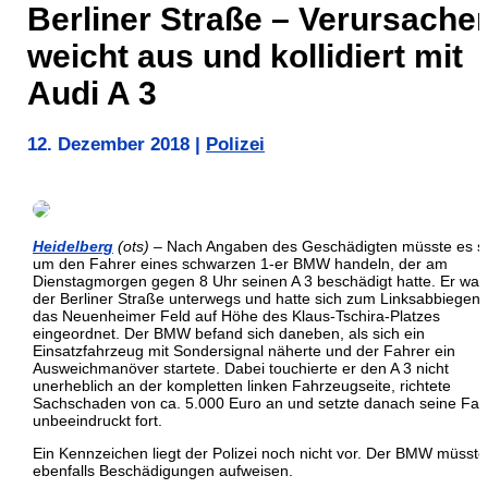
Berliner Straße – Verursache
weicht aus und kollidiert mit
Audi A 3
12. Dezember 2018
|
Polizei
Heidelberg
(ots)
– Nach Angaben des Geschädigten müsste es s
um den Fahrer eines schwarzen 1-er BMW handeln, der am
Dienstagmorgen gegen 8 Uhr seinen A 3 beschädigt hatte. Er war
der Berliner Straße unterwegs und hatte sich zum Linksabbiegen 
das Neuenheimer Feld auf Höhe des Klaus-Tschira-Platzes
eingeordnet. Der BMW befand sich daneben, als sich ein
Einsatzfahrzeug mit Sondersignal näherte und der Fahrer ein
Ausweichmanöver startete. Dabei touchierte er den A 3 nicht
unerheblich an der kompletten linken Fahrzeugseite, richtete
Sachschaden von ca. 5.000 Euro an und setzte danach seine Fah
unbeeindruckt fort.
Ein Kennzeichen liegt der Polizei noch nicht vor. Der BMW müsste
ebenfalls Beschädigungen aufweisen.