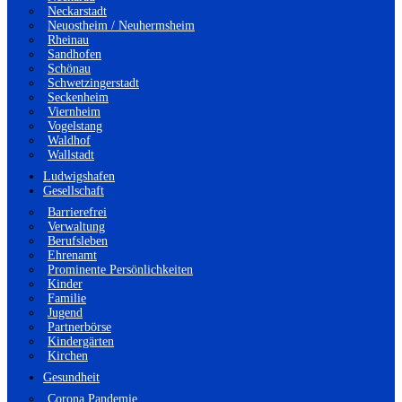
Neckarstadt
Neuostheim / Neuhermsheim
Rheinau
Sandhofen
Schönau
Schwetzingerstadt
Seckenheim
Viernheim
Vogelstang
Waldhof
Wallstadt
Ludwigshafen
Gesellschaft
Barrierefrei
Verwaltung
Berufsleben
Ehrenamt
Prominente Persönlichkeiten
Kinder
Familie
Jugend
Partnerbörse
Kindergärten
Kirchen
Gesundheit
Corona Pandemie