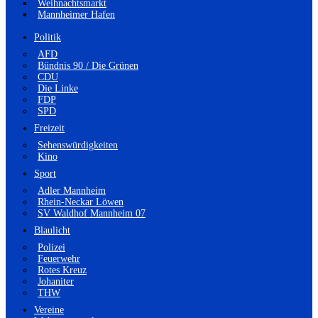
Weihnachtsmarkt
Mannheimer Hafen
Politik
AFD
Bündnis 90 / Die Grünen
CDU
Die Linke
FDP
SPD
Freizeit
Sehenswürdigkeiten
Kino
Sport
Adler Mannheim
Rhein-Neckar Löwen
SV Waldhof Mannheim 07
Blaulicht
Polizei
Feuerwehr
Rotes Kreuz
Johaniter
THW
Vereine