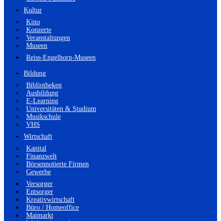
Kultur
Kino
Konzerte
Veranstaltungen
Museen
Reiss-Engelhorn-Museen
Bildung
Bibliotheken
Ausbildung
E-Learning
Universitäten & Studium
Musikschule
VHS
Wirtschaft
Kapital
Finanzwelt
Börsennotierte Firmen
Gewerbe
Versorger
Entsorger
Kreativwirtschaft
Büro / Homeoffice
Maimarkt