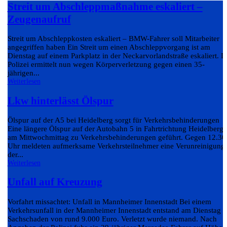
Streit um Abschleppmaßnahme eskaliert –
Zeugenaufruf
Streit um Abschleppkosten eskaliert – BMW-Fahrer soll Mitarbeiter
angegriffen haben Ein Streit um einen Abschleppvorgang ist am
Dienstag auf einem Parkplatz in der Neckarvorlandstraße eskaliert. D
Polizei ermittelt nun wegen Körperverletzung gegen einen 35-
jährigen...
Weiterlesen
Lkw hinterlässt Ölspur
Ölspur auf der A5 bei Heidelberg sorgt für Verkehrsbehinderungen
Eine längere Ölspur auf der Autobahn 5 in Fahrtrichtung Heidelberg 
am Mittwochmittag zu Verkehrsbehinderungen geführt. Gegen 12.30
Uhr meldeten aufmerksame Verkehrsteilnehmer eine Verunreinigung
der...
Weiterlesen
Unfall auf Kreuzung
Vorfahrt missachtet: Unfall in Mannheimer Innenstadt Bei einem
Verkehrsunfall in der Mannheimer Innenstadt entstand am Dienstag e
Sachschaden von rund 9.000 Euro. Verletzt wurde niemand. Nach