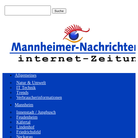
Suchen
nach:
Allgemeines
Natur & Umwelt
IT Technik
Trends
Verbraucherinformationen
Mannheim
Innenstadt / Jungbusch
Feudenheim
Käfertal
Lindenhof
Friedrichsfeld
Neckarau