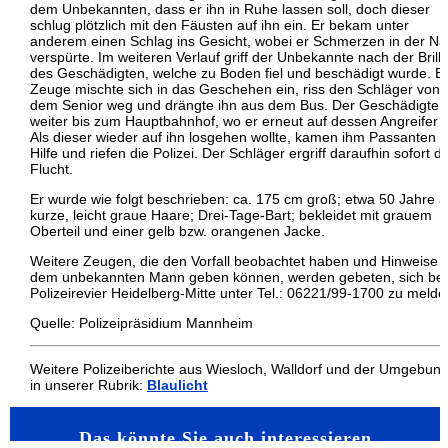
dem Unbekannten, dass er ihn in Ruhe lassen soll, doch dieser
schlug plötzlich mit den Fäusten auf ihn ein. Er bekam unter
anderem einen Schlag ins Gesicht, wobei er Schmerzen in der N
verspürte. Im weiteren Verlauf griff der Unbekannte nach der Brill
des Geschädigten, welche zu Boden fiel und beschädigt wurde. E
Zeuge mischte sich in das Geschehen ein, riss den Schläger von
dem Senior weg und drängte ihn aus dem Bus. Der Geschädigte f
weiter bis zum Hauptbahnhof, wo er erneut auf dessen Angreifer tr
Als dieser wieder auf ihn losgehen wollte, kamen ihm Passanten z
Hilfe und riefen die Polizei. Der Schläger ergriff daraufhin sofort di
Flucht.
Er wurde wie folgt beschrieben: ca. 175 cm groß; etwa 50 Jahre al
kurze, leicht graue Haare; Drei-Tage-Bart; bekleidet mit grauem
Oberteil und einer gelb bzw. orangenen Jacke.
Weitere Zeugen, die den Vorfall beobachtet haben und Hinweise 
dem unbekannten Mann geben können, werden gebeten, sich be
Polizeirevier Heidelberg-Mitte unter Tel.: 06221/99-1700 zu melde
Quelle: Polizeipräsidium Mannheim
Weitere Polizeiberichte aus Wiesloch, Walldorf und der Umgebun
in unserer Rubrik:
Blaulicht
Das könnte Sie auch interessieren…