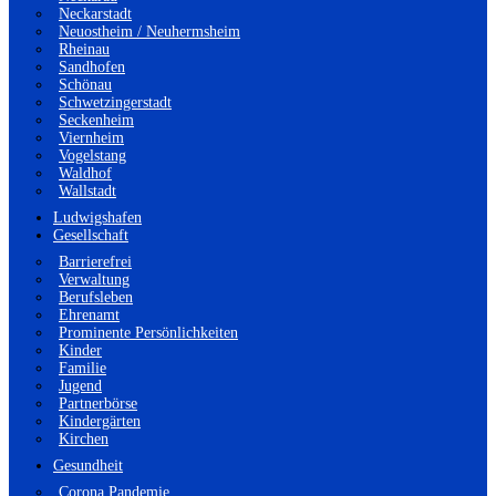
Neckarstadt
Neuostheim / Neuhermsheim
Rheinau
Sandhofen
Schönau
Schwetzingerstadt
Seckenheim
Viernheim
Vogelstang
Waldhof
Wallstadt
Ludwigshafen
Gesellschaft
Barrierefrei
Verwaltung
Berufsleben
Ehrenamt
Prominente Persönlichkeiten
Kinder
Familie
Jugend
Partnerbörse
Kindergärten
Kirchen
Gesundheit
Corona Pandemie