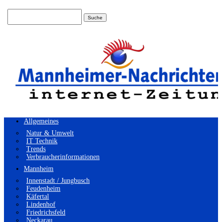
Suchen
nach:
Allgemeines
Natur & Umwelt
IT Technik
Trends
Verbraucherinformationen
Mannheim
Innenstadt / Jungbusch
Feudenheim
Käfertal
Lindenhof
Friedrichsfeld
Neckarau