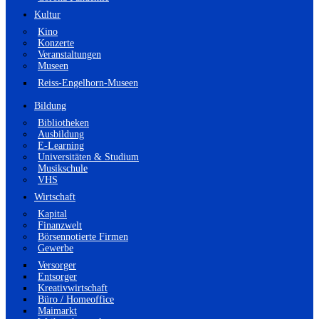
Kultur
Kino
Konzerte
Veranstaltungen
Museen
Reiss-Engelhorn-Museen
Bildung
Bibliotheken
Ausbildung
E-Learning
Universitäten & Studium
Musikschule
VHS
Wirtschaft
Kapital
Finanzwelt
Börsennotierte Firmen
Gewerbe
Versorger
Entsorger
Kreativwirtschaft
Büro / Homeoffice
Maimarkt