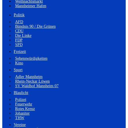
Weihnachtsmarkt
Mannheimer Hafen
Politik
AFD
Bündnis 90 / Die Grünen
CDU
Die Linke
FDP
SPD
Freizeit
Sehenswürdigkeiten
Kino
Sport
Adler Mannheim
Rhein-Neckar Löwen
SV Waldhof Mannheim 07
Blaulicht
Polizei
Feuerwehr
Rotes Kreuz
Johaniter
THW
Vereine