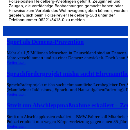
Polizeiposten Heidelberg-Wieblingen geführt. Zeuginnen und
Zeugen, die verdächtige Beobachtungen gemacht haben oder
Hinweise zum Verbleib des Wohnwagens geben können, werden
gebeten, sich beim Polizeirevier Heidelberg-Süd unter der
Telefonnummer 06221/3418-0 zu melden.
Sport als Demenz-Prävention
Mehr als 1,5 Millionen Menschen in Deutschland sind an Demenz erk
Jahre verschlimmert und zu einer Demenz entwickelt. Doch kann S
Weiterlesen
Sprachförderprojekt misha sucht Ehrenamtlic
Sprachförderprojekt misha sucht ehrenamtliche Lernbegleiter Der 
(Mannheimer Inklusions-, Sprach- und Hausaufgabenförderung). Das
Weiterlesen
Streit um Abschleppmaßnahme eskaliert – Ze
Streit um Abschleppkosten eskaliert – BMW-Fahrer soll Mitarbeiter 
Polizei ermittelt nun wegen Körperverletzung gegen einen 35-jährig
Weiterlesen