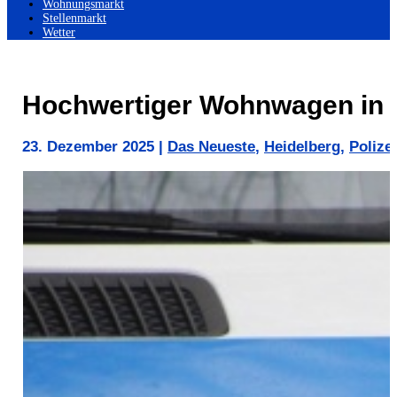
Wohnungsmarkt
Stellenmarkt
Wetter
Hochwertiger Wohnwagen in H
23. Dezember 2025
|
Das Neueste
,
Heidelberg
,
Polizei