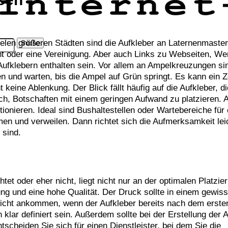
ielen größeren Städten sind die Aufkleber an Laternenmaste
t oder eine Vereinigung. Aber auch Links zu Webseiten, We
Aufklebern enthalten sein. Vor allem an Ampelkreuzungen si
n und warten, bis die Ampel auf Grün springt. Es kann ein 
 keine Ablenkung. Der Blick fällt häufig auf die Aufkleber, di
ich, Botschaften mit einem geringen Aufwand zu platzieren. 
onieren. Ideal sind Bushaltestellen oder Wartebereiche für e
 und verweilen. Dann richtet sich die Aufmerksamkeit leic
 sind.
tet oder eher nicht, liegt nicht nur an der optimalen Platzie
ung und eine hohe Qualität. Der Druck sollte in einem gewi
 nicht ankommen, wenn der Aufkleber bereits nach dem erste
 klar definiert sein. Außerdem sollte bei der Erstellung der 
tscheiden Sie sich für einen Dienstleister, bei dem Sie die