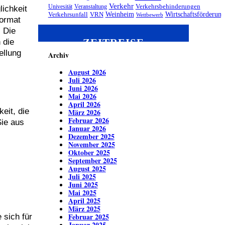
Verkehr
Univesität
Veranstaltung
Verkehrsbehinderungen
ichkeit
Weinheim
Wirtschaftsförderung
Verkehrsunfall
VRN
Wettbewerb
Format
. Die
ZEITREISE
 die
ellung
Archiv
August 2026
Juli 2026
Juni 2026
Mai 2026
April 2026
eit, die
März 2026
Februar 2026
Sie aus
Januar 2026
Dezember 2025
November 2025
Oktober 2025
September 2025
August 2025
Juli 2025
Juni 2025
Mai 2025
April 2025
März 2025
Februar 2025
 sich für
Januar 2025