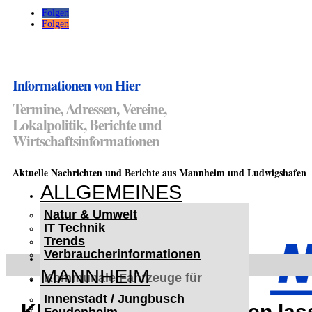
Folgen
Folgen
Informationen von Hier
Termine, Adressen, Vereine,
Lokalpolitik, Berichte und
Wirtschaftsinformationen
Aktuelle Nachrichten und Berichte aus Mannheim und Ludwigshafen
ALLGEMEINES
Natur & Umwelt
IT Technik
Trends
Verbraucherinformationen
< UKRAINE >
MANNHEIM
Kommunale Fahrzeuge für
Czernowitz
Innenstadt / Jungbusch
Nutzfahrzeuge für Czernowitz
Kleine Aufkleber drucken la