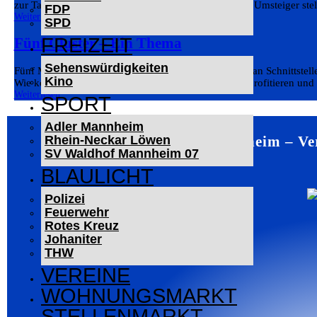
zur Tabakzigarette zur E-Zigarette. Für Einsteiger und Umsteiger ste
FDP
Weiterlesen
SPD
FREIZEIT
Fünf Cluster – Ein Thema
Sehenswürdigkeiten
Fünf Mannheimer Cluster zeigen: Innovation entsteht an Schnittstell
Kino
Wie können unterschiedliche Branchen voneinander profitieren und
Weiterlesen
SPORT
Adler Mannheim
Mannheim – Ver
Rhein-Neckar Löwen
SV Waldhof Mannheim 07
BLAULICHT
Polizei
Feuerwehr
Rotes Kreuz
Johaniter
THW
VEREINE
WOHNUNGSMARKT
STELLENMARKT