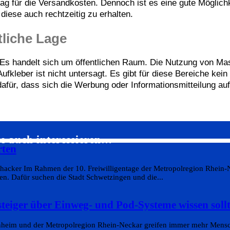
ag für die Versandkosten. Dennoch ist es eine gute Möglichk
diese auch rechtzeitig zu erhalten.
tliche Lage
t. Es handelt sich um öffentlichen Raum. Die Nutzung von Ma
kleber ist nicht untersagt. Es gibt für diese Bereiche kein
afür, dass sich die Werbung oder Informationsmitteilung auf
e auch interessieren…
rten
hacker Im Rahmen der 10. Freiwilligentage der Metropolregion Rhein-
n. Dafür suchen die Stadt Schwetzingen und die...
teiger über Einweg- und Pod-Systeme wissen soll
heim und der Metropolregion Rhein-Neckar greifen immer mehr Mensch