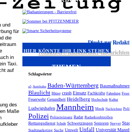
n und
rbung für
nd die
Direkt zur Redakti
Zeitraum
redaktion@mannheimer-nachrichten.
e
HIER KÖNNTE IHR LINK STEHEN
Auch in
in Taxi.
THEMEN
ht auf
Schlagwörter
Baden-Württemberg
Baumaßnahmen
a5
Autobahn
Blaulicht
crash
Einsatz
Fachkräfte
Blitzer
Fahndung
Feuer
Heidelberg
Feuerwehr
Gesundheit
Hochschule
Kultur
rung des
Mannheim
Ludwigshafen
Musik
Polit
Nachrichten
ssen Maße
Polizei
Radar
n
Polizeieinsatz
Radarkonbtrollen
Stad
Rettungsdienst
Schwetzingen
Senioren
Aufkleber
Schule
Speyer
Unfall
Universität Mannh
Umwelt
Stadtmarketing
Suche