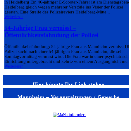
in Heidelberg Ein 46-jähriger E-Scooter-Fahrer ist am Dienstagabend
Heidelberg gleich wegen mehrerer Verstöße ins Visier der Polizei
geraten. Eine Streife des Polizeireviers Heidelberg-Mitte...
Weiterlesen
54-Jährige Frau vermisst –
Öffentlichkeitsfahndung der Polizei
Öffentlichkeitsfahndung: 54-jährige Frau aus Mannheim vermisst Di
Polizei sucht nach einer 54-jährigen Frau aus Mannheim, die seit
Sonntagvormittag vermisst wird. Die Frau war in einer psychiatrisch
Einrichtung untergebracht und kehrte von einem Ausgang nicht mehr.
Weiterlesen
Hier könnte Ihr Link stehen
Mannheim – Veranstaltungen / Gewerbe