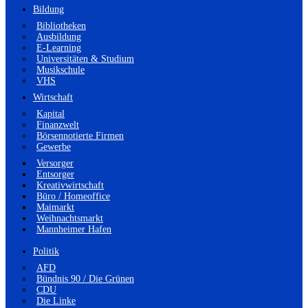
Bildung
Bibliotheken
Ausbildung
E-Learning
Universitäten & Studium
Musikschule
VHS
Wirtschaft
Kapital
Finanzwelt
Börsennotierte Firmen
Gewerbe
Versorger
Entsorger
Kreativwirtschaft
Büro / Homeoffice
Maimarkt
Weihnachtsmarkt
Mannheimer Hafen
Politik
AFD
Bündnis 90 / Die Grünen
CDU
Die Linke