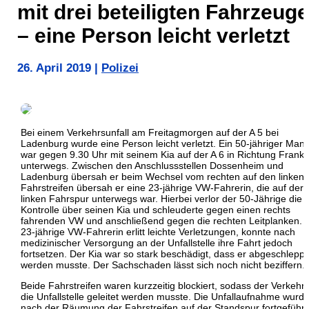
mit drei beteiligten Fahrzeug
– eine Person leicht verletzt
26. April 2019
|
Polizei
Bei einem Verkehrsunfall am Freitagmorgen auf der A 5 bei
Ladenburg wurde eine Person leicht verletzt. Ein 50-jähriger Man
war gegen 9.30 Uhr mit seinem Kia auf der A 6 in Richtung Frankf
unterwegs. Zwischen den Anschlussstellen Dossenheim und
Ladenburg übersah er beim Wechsel vom rechten auf den linken
Fahrstreifen übersah er eine 23-jährige VW-Fahrerin, die auf der
linken Fahrspur unterwegs war. Hierbei verlor der 50-Jährige die
Kontrolle über seinen Kia und schleuderte gegen einen rechts
fahrenden VW und anschließend gegen die rechten Leitplanken. 
23-jährige VW-Fahrerin erlitt leichte Verletzungen, konnte nach
medizinischer Versorgung an der Unfallstelle ihre Fahrt jedoch
fortsetzen. Der Kia war so stark beschädigt, dass er abgeschleppt
werden musste. Der Sachschaden lässt sich noch nicht beziffern.
Beide Fahrstreifen waren kurzzeitig blockiert, sodass der Verkehr
die Unfallstelle geleitet werden musste. Die Unfallaufnahme wurd
nach der Räumung der Fahrstreifen auf der Standspur fortgeführt