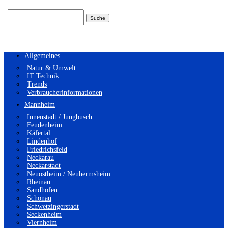
Suchen
nach:
Allgemeines
Natur & Umwelt
IT Technik
Trends
Verbraucherinformationen
Mannheim
Innenstadt / Jungbusch
Feudenheim
Käfertal
Lindenhof
Friedrichsfeld
Neckarau
Neckarstadt
Neuostheim / Neuhermsheim
Rheinau
Sandhofen
Schönau
Schwetzingerstadt
Seckenheim
Viernheim