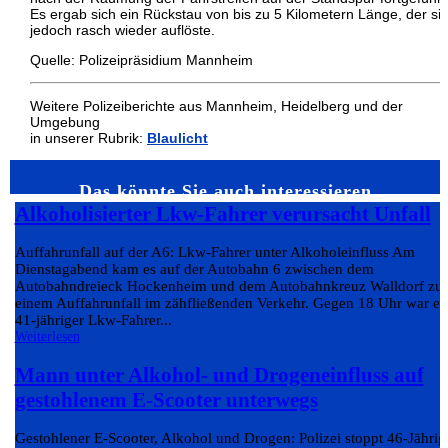
Es ergab sich ein Rückstau von bis zu 5 Kilometern Länge, der si
jedoch rasch wieder auflöste.
Quelle: Polizeipräsidium Mannheim
Weitere Polizeiberichte aus Mannheim, Heidelberg und der
Umgebung
in unserer Rubrik:
Blaulicht
Das könnte Sie auch interessieren…
Alkoholisierter Lkw-Fahrer verursacht Unfall
Auffahrunfall auf der A6: Lkw-Fahrer unter Alkoholeinfluss Am
Dienstagabend kam es auf der Autobahn 6 zwischen dem
Autobahndreieck Hockenheim und dem Autobahnkreuz Walldorf zu
einem Auffahrunfall im zähfließenden Verkehr. Gegen 18 Uhr war ei
41-jähriger Lkw-Fahrer...
Weiterlesen
Mann unter Alkohol- und Drogeneinfluss auf
gestohlenem E-Scooter unterwegs
Gestohlener E-Scooter, Alkohol und Drogen: Polizei stoppt 46-Jährig