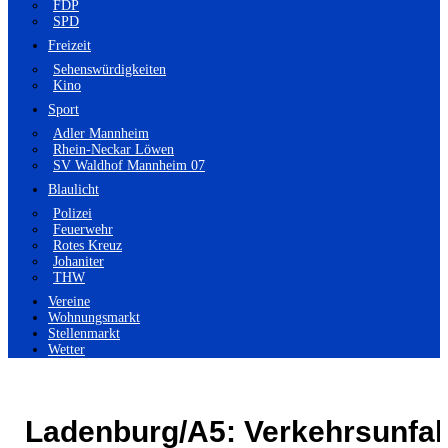
FDP
SPD
Freizeit
Sehenswürdigkeiten
Kino
Sport
Adler Mannheim
Rhein-Neckar Löwen
SV Waldhof Mannheim 07
Blaulicht
Polizei
Feuerwehr
Rotes Kreuz
Johaniter
THW
Vereine
Wohnungsmarkt
Stellenmarkt
Wetter
Ladenburg/A5: Verkehrsunfal