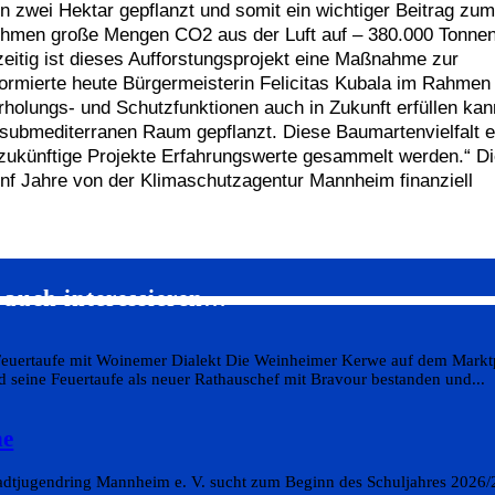
 zwei Hektar gepflanzt und somit ein wichtiger Beitrag zum
ehmen große Mengen CO2 aus der Luft auf – 380.000 Tonne
itig ist dieses Aufforstungsprojekt eine Maßnahme zur
ormierte heute Bürgermeisterin Felicitas Kubala im Rahmen
holungs- und Schutzfunktionen auch in Zukunft erfüllen kan
submediterranen Raum gepflanzt. Diese Baumartenvielfalt e
 zukünftige Projekte Erfahrungswerte gesammelt werden.“ D
nf Jahre von der Klimaschutzagentur Mannheim finanziell
 auch interessieren…
Feuertaufe mit Woinemer Dialekt Die Weinheimer Kerwe auf dem Markt
d seine Feuertaufe als neuer Rathauschef mit Bravour bestanden und...
he
tadtjugendring Mannheim e. V. sucht zum Beginn des Schuljahres 2026/