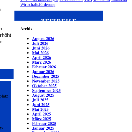
Verkehrsbehinderungen
Verkehrsunfall
VRN
Wettbewerb
Wirtschaftsförderung
n
ZEITREISE
Archiv
n,
rhöht
August 2026
ie
Juli 2026
Juni 2026
Mai 2026
April 2026
März 2026
Februar 2026
Januar 2026
Dezember 2025
November 2025
Oktober 2025
September 2025
August 2025
platz
Juli 2025
Juni 2025
Mai 2025
April 2025
März 2025
Februar 2025
Januar 2025
27