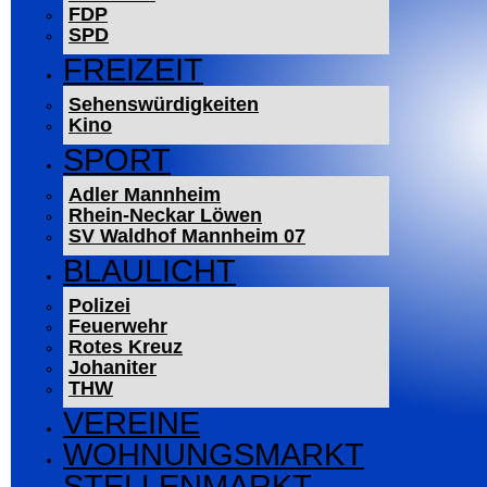
FDP
SPD
FREIZEIT
Sehenswürdigkeiten
Kino
SPORT
Adler Mannheim
Rhein-Neckar Löwen
SV Waldhof Mannheim 07
BLAULICHT
Polizei
Feuerwehr
Rotes Kreuz
Johaniter
THW
VEREINE
WOHNUNGSMARKT
STELLENMARKT