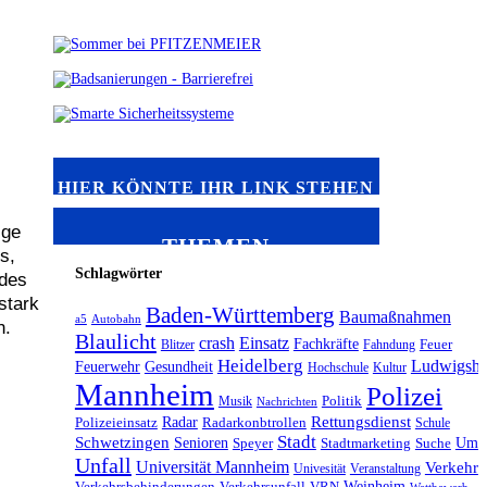
HIER KÖNNTE IHR LINK STEHEN
ige
THEMEN
s,
Schlagwörter
 des
stark
Baden-Württemberg
Baumaßnahmen
a5
Autobahn
n.
Blaulicht
crash
Einsatz
Fachkräfte
Blitzer
Fahndung
Feuer
Heidelberg
Ludwigsha
Feuerwehr
Gesundheit
Hochschule
Kultur
Mannheim
Polizei
Musik
Politik
Nachrichten
Radar
Rettungsdienst
Polizeieinsatz
Radarkonbtrollen
Schule
Stadt
Schwetzingen
Senioren
Umw
Speyer
Stadtmarketing
Suche
Unfall
Universität Mannheim
Verkehr
Univesität
Veranstaltung
Weinheim