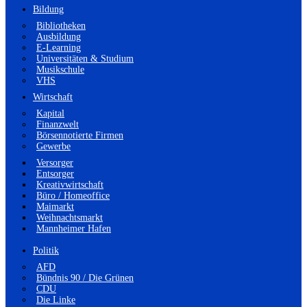
Bildung
Bibliotheken
Ausbildung
E-Learning
Universitäten & Studium
Musikschule
VHS
Wirtschaft
Kapital
Finanzwelt
Börsennotierte Firmen
Gewerbe
Versorger
Entsorger
Kreativwirtschaft
Büro / Homeoffice
Maimarkt
Weihnachtsmarkt
Mannheimer Hafen
Politik
AFD
Bündnis 90 / Die Grünen
CDU
Die Linke