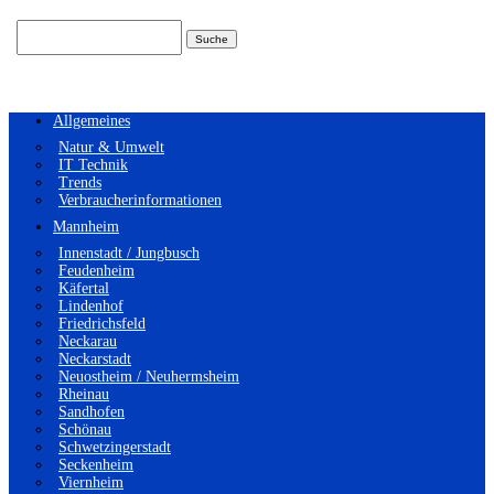
Suchen
nach:
Allgemeines
Natur & Umwelt
IT Technik
Trends
Verbraucherinformationen
Mannheim
Innenstadt / Jungbusch
Feudenheim
Käfertal
Lindenhof
Friedrichsfeld
Neckarau
Neckarstadt
Neuostheim / Neuhermsheim
Rheinau
Sandhofen
Schönau
Schwetzingerstadt
Seckenheim
Viernheim