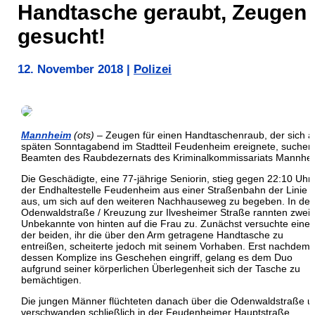
Handtasche geraubt, Zeugen
gesucht!
12. November 2018
|
Polizei
Mannheim
(ots)
– Zeugen für einen Handtaschenraub, der sich 
späten Sonntagabend im Stadtteil Feudenheim ereignete, suchen
Beamten des Raubdezernats des Kriminalkommissariats Mannhe
Die Geschädigte, eine 77-jährige Seniorin, stieg gegen 22:10 Uhr
der Endhaltestelle Feudenheim aus einer Straßenbahn der Linie 
aus, um sich auf den weiteren Nachhauseweg zu begeben. In der
Odenwaldstraße / Kreuzung zur Ilvesheimer Straße rannten zwei
Unbekannte von hinten auf die Frau zu. Zunächst versuchte einer
der beiden, ihr die über den Arm getragene Handtasche zu
entreißen, scheiterte jedoch mit seinem Vorhaben. Erst nachdem
dessen Komplize ins Geschehen eingriff, gelang es dem Duo
aufgrund seiner körperlichen Überlegenheit sich der Tasche zu
bemächtigen.
Die jungen Männer flüchteten danach über die Odenwaldstraße u
verschwanden schließlich in der Feudenheimer Hauptstraße.