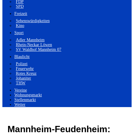
FDP
SPD
Freizeit
Sehenswürdigkeiten
Kino
Sport
Adler Mannheim
Rhein-Neckar Löwen
SV Waldhof Mannheim 07
Blaulicht
Polizei
Feuerwehr
Rotes Kreuz
Johaniter
THW
Vereine
Wohnungsmarkt
Stellenmarkt
Wetter
Mannheim-Feudenheim: