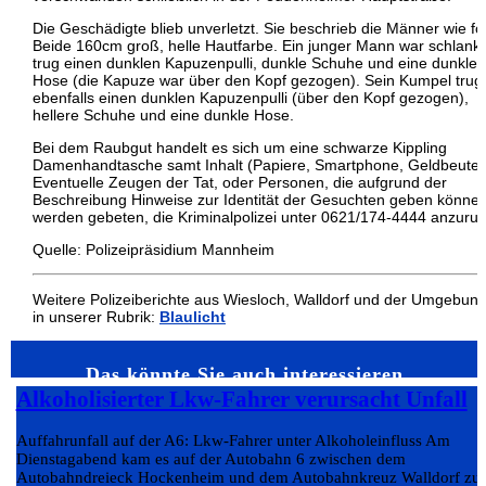
Die Geschädigte blieb unverletzt. Sie beschrieb die Männer wie fol
Beide 160cm groß, helle Hautfarbe. Ein junger Mann war schlank,
trug einen dunklen Kapuzenpulli, dunkle Schuhe und eine dunkle
Hose (die Kapuze war über den Kopf gezogen). Sein Kumpel trug
ebenfalls einen dunklen Kapuzenpulli (über den Kopf gezogen),
hellere Schuhe und eine dunkle Hose.
Bei dem Raubgut handelt es sich um eine schwarze Kippling
Damenhandtasche samt Inhalt (Papiere, Smartphone, Geldbeutel)
Eventuelle Zeugen der Tat, oder Personen, die aufgrund der
Beschreibung Hinweise zur Identität der Gesuchten geben können
werden gebeten, die Kriminalpolizei unter 0621/174-4444 anzuruf
Quelle: Polizeipräsidium Mannheim
Weitere Polizeiberichte aus Wiesloch, Walldorf und der Umgebun
in unserer Rubrik:
Blaulicht
Das könnte Sie auch interessieren…
Alkoholisierter Lkw-Fahrer verursacht Unfall
Auffahrunfall auf der A6: Lkw-Fahrer unter Alkoholeinfluss Am
Dienstagabend kam es auf der Autobahn 6 zwischen dem
Autobahndreieck Hockenheim und dem Autobahnkreuz Walldorf zu