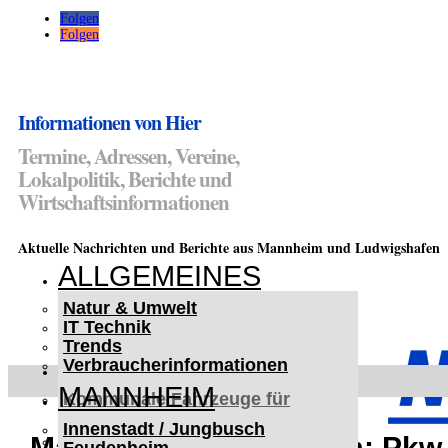
Folgen
Folgen
Informationen von Hier
Termine, Adressen, Vereine,
Lokalpolitik, Berichte und
Wirtschaftsinformationen
Aktuelle Nachrichten und Berichte aus Mannheim und Ludwigshafen
ALLGEMEINES
Natur & Umwelt
IT Technik
Trends
Verbraucherinformationen
< UKRAINE >
MANNHEIM
Kommunale Fahrzeuge für
Czernowitz
Innenstadt / Jungbusch
Nutzfahrzeuge für Czernowitz
Mannheim-Feudenheim: Pkw l