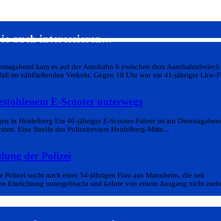
ie auch interessieren…
ienstagabend kam es auf der Autobahn 6 zwischen dem Autobahndreieck
l im zähfließenden Verkehr. Gegen 18 Uhr war ein 41-jähriger Lkw-Fa
estohlenem E-Scooter unterwegs
gen in Heidelberg Ein 46-jähriger E-Scooter-Fahrer ist am Dienstagaben
ten. Eine Streife des Polizeireviers Heidelberg-Mitte...
dung der Polizei
 Polizei sucht nach einer 54-jährigen Frau aus Mannheim, die seit
hen Einrichtung untergebracht und kehrte von einem Ausgang nicht mehr.