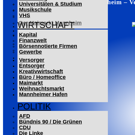
Mannheim – Ve
Universitäten & Studium
Der Mannheimer Wasserturm
Musikschule
Das Technoseum Mannheim
VHS
Die Alte Feuerwache
Der Maimarkt Mannheim
WIRTSCHAFT
LESERBRIEFE
Kapital
ARCHIV
Finanzwelt
Das Neueste
Börsennotierte Firmen
Leitartikel
Gewerbe
WERBUNG
Versorger
Entsorger
Kreativwirtschaft
Büro / Homeoffice
Maimarkt
Weihnachtsmarkt
Mannheimer Hafen
POLITIK
AFD
Bündnis 90 / Die Grünen
CDU
Die Linke