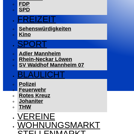
FDP
SPD
FREIZEIT
Sehenswürdigkeiten
Kino
SPORT
Adler Mannheim
Rhein-Neckar Löwen
SV Waldhof Mannheim 07
BLAULICHT
Polizei
Feuerwehr
Rotes Kreuz
Johaniter
THW
VEREINE
WOHNUNGSMARKT
STELLENMARKT