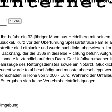
hr, befuhr ein 32-jähriger Mann aus Heidelberg mit seinem
Aubuckel. Kurz vor der Überführung Spessartstraße kam er a
treifte die Leitplanke und wurde nach links abgewiesen. Im
s Backnang, der die B38a in dieselbe Richtung befuhr. Aufgr
landete letztendlich auf dem Dach. Der Unfallverursacher k
Fahrzeuge des Rettungsdienstes sowie ein Notarzt. Glückli
Peugeot wurde total beschädigt und musste abgeschleppt wer
 Sachschaden in Höhe von 3.000.- Euro. Während der Unfall
t. Es ergaben sich keine Verkehrsbeeinträchtigungen.
r Umgebung