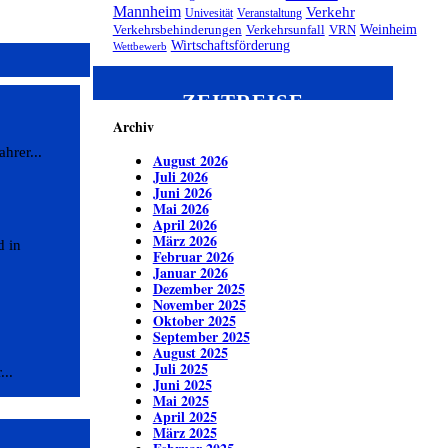
Mannheim
Verkehr
Univesität
Veranstaltung
Weinheim
Verkehrsbehinderungen
Verkehrsunfall
VRN
Wirtschaftsförderung
Wettbewerb
ZEITREISE
Archiv
hrer...
August 2026
Juli 2026
Juni 2026
Mai 2026
April 2026
März 2026
d in
Februar 2026
Januar 2026
Dezember 2025
November 2025
Oktober 2025
September 2025
August 2025
Juli 2025
..
Juni 2025
Mai 2025
April 2025
März 2025