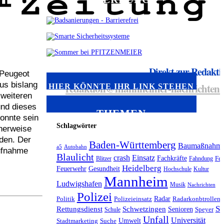
Direkt zur Redakti
 Peugeot
us bislang
redaktion@mannheimer-nachrichten.
HIER KÖNNTE IHR LINK STEHEN
 weiteren
und dieses
THEMEN
onnte sein
Schlagwörter
cherweise
den. Der
Baden-Württemberg
Baumaßnahm
a5
Autobahn
aufnahme
Blaulicht
crash
Einsatz
Fachkräfte
Blitzer
Fahndung
Feu
Heidelberg
Feuerwehr
Gesundheit
Hochschule
Kultur
Mannheim
Ludwigshafen
Musik
Nachrichten
Polizei
Radar
Politik
Polizeieinsatz
Radarkonbtrollen
St
Rettungsdienst
Schwetzingen
Senioren
Schule
Speyer
Unfall
Universität
Umwelt
Stadtmarketing
Suche