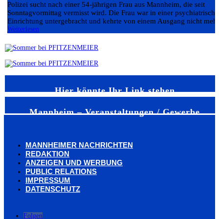
Polizei sucht nach einer 54-jährigen Frau aus Mannheim, die seit
Sonntagvormittag vermisst wird. Die Frau war in einer psychiatrisch
Einrichtung untergebracht und kehrte von einem Ausgang nicht mehr.
Weiterlesen
Hier könnte Ihr Link stehen
Mannheim – Veranstaltungen / Gewerbe
MANNHEIMER NACHRICHTEN
REDAKTION
ANZEIGEN UND WERBUNG
PUBLIC RELATIONS
IMPRESSUM
DATENSCHUTZ
Folgen