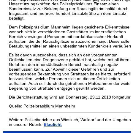
Unterstützungskräften des Polizeipräsidiums Einsatz einen
Sondereinsatz zur Bekämpfung der Rauschgiftkriminalität durch.
Insgesamt sind mehrere hundert Einsatzkräfte an dem Einsatz
beteiligt.
Dem Polizeipräsidium Mannheim liegen gesicherte Erkenntnisse v
wonach sich in verschiedenen Gaststätten im innerstädtischen
Bereich vorwiegend Personen mit nordafrikanischer Herkunft
aufhalten, die der Rauschgiftszene zuzuordnen sind. Diese sollen
Betäubungsmittel an einen unbestimmten Kundenkreis veräußern
Es ist davon auszugehen, dass sich an den vorgenannten
Örtlichkeiten eine Drogenszene gebildet hat, welche mit all ihren
Gefahren den innerstädtischen Bereich nachhaltig negativ
beeinflussen kann. Zur Abwehr dieser Gefahren und zur
vorbeugenden Bekämpfung von Straftaten ist es hierzu erforderli
festzustellen, welche Personen sich an diesen Örtlichkeiten
aufhalten. Auch soll durch die getroffenen Maßnahmen der weiter
Begehung von Straftaten entgegen gewirkt werden.
Die Berichterstattung wird am Donnerstag, 29.11.2018 fortgeführt.
Quelle: Polizeipräsidium Mannheim
Weitere Polizeiberichte aus Wiesloch, Walldorf und der Umgebun
in unserer Rubrik:
Blaulicht