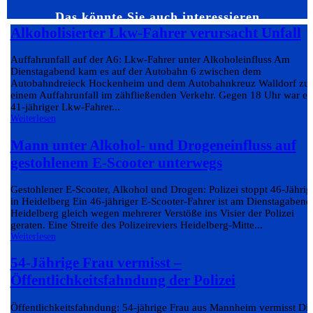
Das könnte Sie auch interessieren…
Alkoholisierter Lkw-Fahrer verursacht Unfall
Auffahrunfall auf der A6: Lkw-Fahrer unter Alkoholeinfluss Am
Dienstagabend kam es auf der Autobahn 6 zwischen dem
Autobahndreieck Hockenheim und dem Autobahnkreuz Walldorf zu
einem Auffahrunfall im zähfließenden Verkehr. Gegen 18 Uhr war ei
41-jähriger Lkw-Fahrer...
Weiterlesen
Mann unter Alkohol- und Drogeneinfluss auf
gestohlenem E-Scooter unterwegs
Gestohlener E-Scooter, Alkohol und Drogen: Polizei stoppt 46-Jährig
in Heidelberg Ein 46-jähriger E-Scooter-Fahrer ist am Dienstagabend
Heidelberg gleich wegen mehrerer Verstöße ins Visier der Polizei
geraten. Eine Streife des Polizeireviers Heidelberg-Mitte...
Weiterlesen
54-Jährige Frau vermisst –
Öffentlichkeitsfahndung der Polizei
Öffentlichkeitsfahndung: 54-jährige Frau aus Mannheim vermisst Di