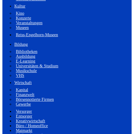
Kultur
Kino
Konzerte
Veranstaltungen
Museen
Reiss-Engelhorn-Museen
Bildung
Bibliotheken
Ausbildung
E-Learning
Universitäten & Studium
Musikschule
VHS
Wirtschaft
Kapital
Finanzwelt
Börsennotierte Firmen
Gewerbe
Versorger
Entsorger
Kreativwirtschaft
Büro / Homeoffice
Maimarkt