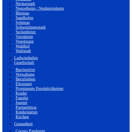
Neckarstadt
Neuostheim / Neuhermsheim
Rheinau
Sandhofen
Schönau
Schwetzingerstadt
Seckenheim
Viernheim
Vogelstang
Waldhof
Wallstadt
Ludwigshafen
Gesellschaft
Barrierefrei
Verwaltung
Berufsleben
Ehrenamt
Prominente Persönlichkeiten
Kinder
Familie
Jugend
Partnerbörse
Kindergärten
Kirchen
Gesundheit
Corona Pandemie