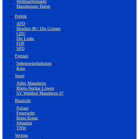
Weihnachtsmarkt
Mannheimer Hafen
Politik
AFD
Bündnis 90 / Die Grünen
CDU
Die Linke
FDP
SPD
Freizeit
Sehenswürdigkeiten
Kino
Sport
Adler Mannheim
Rhein-Neckar Löwen
SV Waldhof Mannheim 07
Blaulicht
Polizei
Feuerwehr
Rotes Kreuz
Johaniter
THW
Vereine