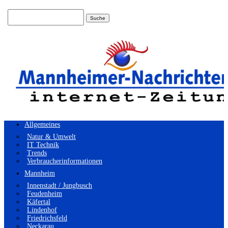
Suchen
nach:
Allgemeines
Natur & Umwelt
IT Technik
Trends
Verbraucherinformationen
Mannheim
Innenstadt / Jungbusch
Feudenheim
Käfertal
Lindenhof
Friedrichsfeld
Neckarau