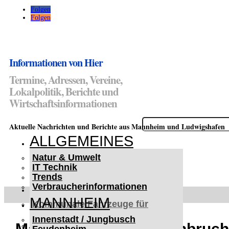
Folgen
Folgen
Informationen von Hier
Termine, Adressen, Vereine,
Lokalpolitik, Berichte und
Wirtschaftsinformationen
Suchen
Aktuelle Nachrichten und Berichte aus Mannheim und Ludwigshafen
nach:
ALLGEMEINES
Natur & Umwelt
IT Technik
Trends
Verbraucherinformationen
< UKRAINE >
MANNHEIM
Kommunale Fahrzeuge für
Czernowitz
Innenstadt / Jungbusch
Nutzfahrzeuge für Czernowitz
Mannheim-Käfertal: Einbruch