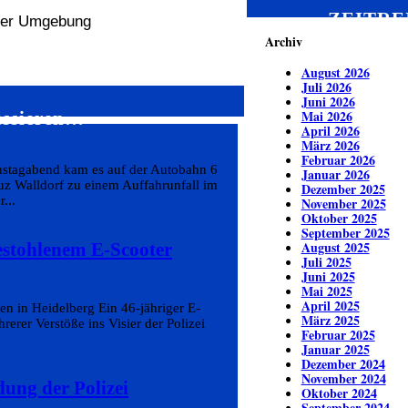
ZEITRE
 der Umgebung
Archiv
August 2026
Juli 2026
Juni 2026
Mai 2026
essieren…
April 2026
März 2026
Februar 2026
enstagabend kam es auf der Autobahn 6
Januar 2026
 Walldorf zu einem Auffahrunfall im
Dezember 2025
...
November 2025
Oktober 2025
September 2025
August 2025
estohlenem E-Scooter
Juli 2025
Juni 2025
Mai 2025
April 2025
en in Heidelberg Ein 46-jähriger E-
März 2025
erer Verstöße ins Visier der Polizei
Februar 2025
Januar 2025
Dezember 2024
November 2024
dung der Polizei
Oktober 2024
September 2024