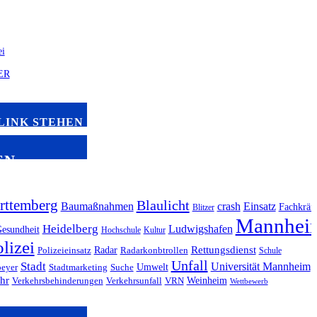
LINK STEHEN
EN
ttemberg
Blaulicht
Baumaßnahmen
crash
Einsatz
Fachkräft
Blitzer
Mannhei
Heidelberg
Ludwigshafen
esundheit
Hochschule
Kultur
lizei
Radar
Rettungsdienst
Polizeieinsatz
Radarkonbtrollen
Schule
Unfall
Stadt
Universität Mannheim
Umwelt
eyer
Stadtmarketing
Suche
hr
Weinheim
Verkehrsbehinderungen
Verkehrsunfall
VRN
Wettbewerb