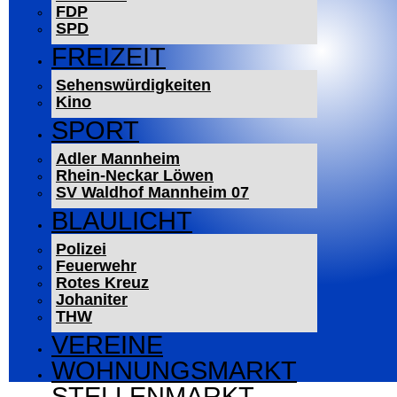
FDP
SPD
FREIZEIT
Sehenswürdigkeiten
Kino
SPORT
Adler Mannheim
Rhein-Neckar Löwen
SV Waldhof Mannheim 07
BLAULICHT
Polizei
Feuerwehr
Rotes Kreuz
Johaniter
THW
VEREINE
WOHNUNGSMARKT
STELLENMARKT