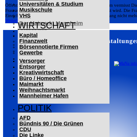
Universitäten & Studium
Der Mannheimer Wasserturm
Öffentlichkeitsfahndung: 54-jährige Frau aus Mannheim vermisst Die 
Musikschule
Das Technoseum Mannheim
Frau aus Mannheim, die seit Sonntagvormittag vermisst wird. Die Fra
VHS
Einrichtung untergebracht und kehrte von einem Ausgang nicht mehr
Die Alte Feuerwache
Weiterlesen
Der Maimarkt Mannheim
WIRTSCHAFT
LESERBRIEFE
Kapital
ARCHIV
Mannheim – Veranstaltunge
Finanzwelt
Das Neueste
Börsennotierte Firmen
Leitartikel
Gewerbe
WERBUNG
Versorger
Entsorger
Kreativwirtschaft
Büro / Homeoffice
Maimarkt
Weihnachtsmarkt
Mannheimer Hafen
POLITIK
AFD
Bündnis 90 / Die Grünen
CDU
Die Linke