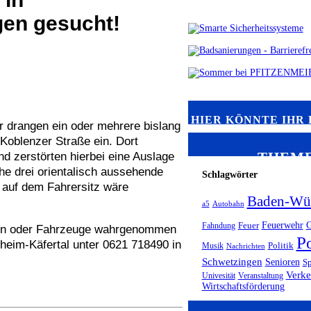
gen gesucht!
HIER KÖNNTE IHR 
 drangen ein oder mehrere bislang
 Koblenzer Straße ein. Dort
THEM
d zerstörten hierbei eine Auslage
ähe drei orientalisch aussehende
Schlagwörter
auf dem Fahrersitz wäre
Baden-Wür
a5
Autobahn
Feuerwehr
G
Fahndung
Feuer
nen oder Fahrzeuge wahrgenommen
Po
heim-Käfertal unter 0621 718490 in
Musik
Politik
Nachrichten
Schwetzingen
Senioren
Sp
Verke
Univesität
Veranstaltung
Wirtschaftsförderung