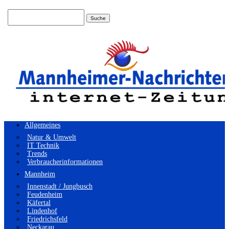
Suchen
nach:
Allgemeines
Natur & Umwelt
IT Technik
Trends
Verbraucherinformationen
Mannheim
Innenstadt / Jungbusch
Feudenheim
Käfertal
Lindenhof
Friedrichsfeld
Neckarau