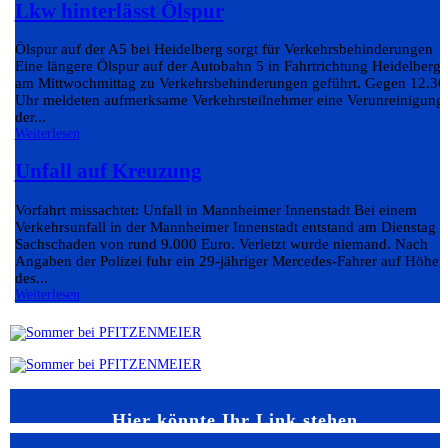
Lkw hinterlässt Ölspur
Ölspur auf der A5 bei Heidelberg sorgt für Verkehrsbehinderungen
Eine längere Ölspur auf der Autobahn 5 in Fahrtrichtung Heidelberg 
am Mittwochmittag zu Verkehrsbehinderungen geführt. Gegen 12.30
Uhr meldeten aufmerksame Verkehrsteilnehmer eine Verunreinigung
der...
Weiterlesen
Unfall auf Kreuzung
Vorfahrt missachtet: Unfall in Mannheimer Innenstadt Bei einem
Verkehrsunfall in der Mannheimer Innenstadt entstand am Dienstag e
Sachschaden von rund 9.000 Euro. Verletzt wurde niemand. Nach
Angaben der Polizei fuhr ein 29-jähriger Mercedes-Fahrer auf Höhe
des...
Weiterlesen
Hier könnte Ihr Link stehen