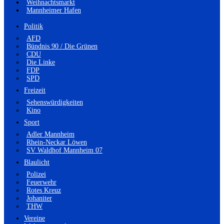
Weihnachtsmarkt
Mannheimer Hafen
Politik
AFD
Bündnis 90 / Die Grünen
CDU
Die Linke
FDP
SPD
Freizeit
Sehenswürdigkeiten
Kino
Sport
Adler Mannheim
Rhein-Neckar Löwen
SV Waldhof Mannheim 07
Blaulicht
Polizei
Feuerwehr
Rotes Kreuz
Johaniter
THW
Vereine