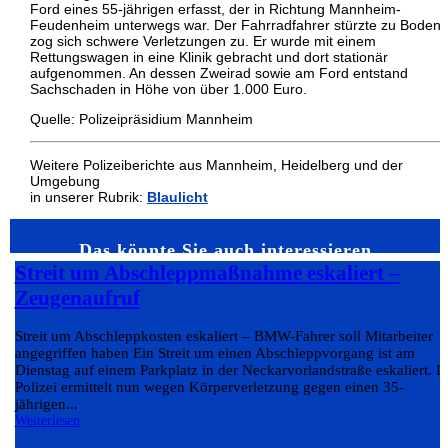
Ford eines 55-jährigen erfasst, der in Richtung Mannheim-
Feudenheim unterwegs war. Der Fahrradfahrer stürzte zu Boden
zog sich schwere Verletzungen zu. Er wurde mit einem
Rettungswagen in eine Klinik gebracht und dort stationär
aufgenommen. An dessen Zweirad sowie am Ford entstand
Sachschaden in Höhe von über 1.000 Euro.
Quelle: Polizeipräsidium Mannheim
Weitere Polizeiberichte aus Mannheim, Heidelberg und der
Umgebung
in unserer Rubrik:
Blaulicht
Das könnte Sie auch interessieren…
Streit um Abschleppmaßnahme eskaliert –
Zeugenaufruf
Streit um Abschleppkosten eskaliert – BMW-Fahrer soll Mitarbeiter
angegriffen haben Ein Streit um einen Abschleppvorgang ist am
Dienstag auf einem Parkplatz in der Neckarvorlandstraße eskaliert. D
Polizei ermittelt nun wegen Körperverletzung gegen einen 35-
jährigen...
Weiterlesen