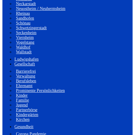
Neckarstadt
Neuostheim / Neuhermsheim
Rheinau
Sandhofen
Schönau
Schwetzingerstadt
Seckenheim
Viernheim
Vogelstang
Waldhof
Wallstadt
Ludwigshafen
Gesellschaft
Barrierefrei
Verwaltung
Berufsleben
Ehrenamt
Prominente Persönlichkeiten
Kinder
Familie
Jugend
Partnerbörse
Kindergärten
Kirchen
Gesundheit
Corona Pandemie