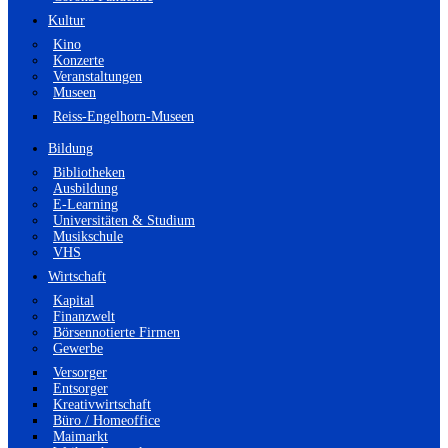
Kultur
Kino
Konzerte
Veranstaltungen
Museen
Reiss-Engelhorn-Museen
Bildung
Bibliotheken
Ausbildung
E-Learning
Universitäten & Studium
Musikschule
VHS
Wirtschaft
Kapital
Finanzwelt
Börsennotierte Firmen
Gewerbe
Versorger
Entsorger
Kreativwirtschaft
Büro / Homeoffice
Maimarkt