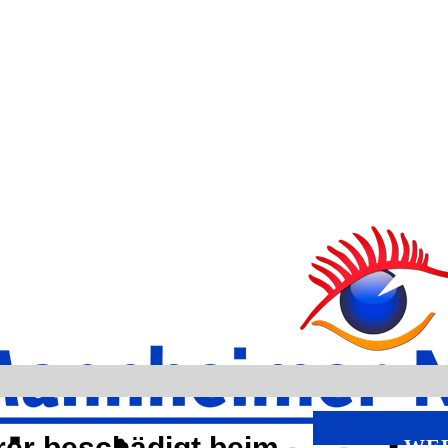
rer beschädigt beim
WE