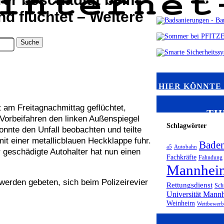
d flüchtet – Weitere
HIER KÖNNTE 
t am Freitagnachmittag geflüchtet,
TH
Vorbeifahren den linken Außenspiegel
Schlagwörter
nnte den Unfall beobachten und teilte
mit einer metallicblauen Heckklappe fuhr.
Bade
a5
Autobahn
r geschädigte Autohalter hat nun einen
Fachkräfte
Fahndung
Mannhei
erden gebeten, sich beim Polizeirevier
Rettungsdienst
Sch
Universität Mann
Weinheim
Wettbewerb