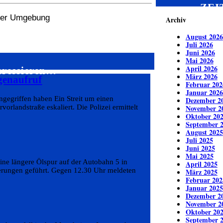
ZEI
 der Umgebung
Archiv
August 2026
Juli 2026
Juni 2026
Mai 2026
April 2026
eressieren…
März 2026
genaufruf
Februar 202
Januar 2026
ngegriffen haben Ein Streit um einen
Dezember 2
rlandstraße eskaliert. Die Polizei ermittelt
November 2
Oktober 20
September 
August 2025
Juli 2025
Juni 2025
Mai 2025
ine längere Ölspur auf der Autobahn 5 in
April 2025
erungen geführt. Gegen 12.30 Uhr meldeten
März 2025
Februar 202
Januar 2025
Dezember 2
November 2
Oktober 20
September 