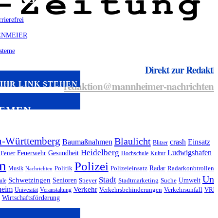
Direkt zur Redakti
redaktion@mannheimer-nachrichten.
IHR LINK STEHEN
EMEN
n-Württemberg
Blaulicht
Baumaßnahmen
crash
Einsatz
Blitzer
Heidelberg
Ludwigshafen
Feuerwehr
Gesundheit
Feuer
Hochschule
Kultur
m
Polizei
Radar
Musik
Politik
Polizeieinsatz
Radarkonbtrollen
Nachrichten
Unf
Stadt
Schwetzingen
Senioren
Umwelt
ule
Speyer
Stadtmarketing
Suche
heim
Verkehr
Univesität
Veranstaltung
Verkehrsbehinderungen
Verkehrsunfall
VRN
Wirtschaftsförderung