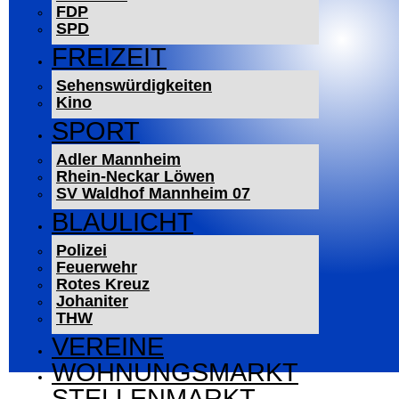
FDP
SPD
FREIZEIT
Sehenswürdigkeiten
Kino
SPORT
Adler Mannheim
Rhein-Neckar Löwen
SV Waldhof Mannheim 07
BLAULICHT
Polizei
Feuerwehr
Rotes Kreuz
Johaniter
THW
VEREINE
WOHNUNGSMARKT
STELLENMARKT