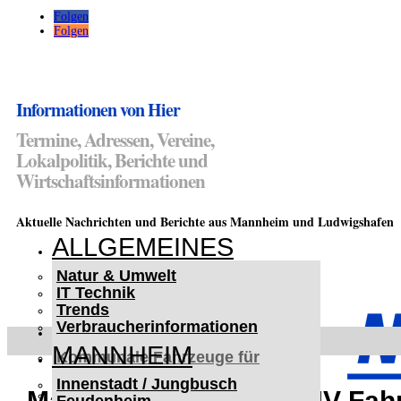
Folgen
Folgen
Informationen von Hier
Termine, Adressen, Vereine,
Lokalpolitik, Berichte und
Wirtschaftsinformationen
Aktuelle Nachrichten und Berichte aus Mannheim und Ludwigshafen
ALLGEMEINES
Natur & Umwelt
IT Technik
Trends
Verbraucherinformationen
< UKRAINE >
MANNHEIM
Kommunale Fahrzeuge für
Czernowitz
Innenstadt / Jungbusch
Nutzfahrzeuge für Czernowitz
Mannheim-Käfertal: SUV-Fah