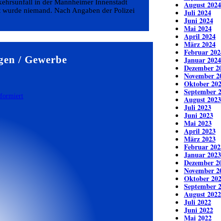
kehrsunfall in der Mannheimer Innenstadt
August 2024
zt wurde niemand. Nach Angaben der Polizei
Juli 2024
Juni 2024
Mai 2024
April 2024
März 2024
Februar 202
gen / Gewerbe
Januar 2024
Dezember 2
November 2
Oktober 20
September 
August 2023
Juli 2023
Juni 2023
Mai 2023
April 2023
März 2023
Februar 202
Januar 2023
Dezember 2
November 2
Oktober 20
September 
August 2022
Juli 2022
Juni 2022
Mai 2022