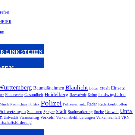
HR LINK STEHEN
MEN
Württemberg
Blaulicht
Baumaßnahmen
crash
Einsatz
Blitzer
Heidelberg
Ludwigshafen
Feuerwehr
Gesundheit
uer
Hochschule
Kultur
Polizei
Radar
Musik
Politik
Polizeieinsatz
Radarkonbtrollen
Nachrichten
Unfal
Stadt
Schwetzingen
Senioren
Umwelt
Speyer
Stadtmarketing
Suche
im
Verkehr
Univesität
Veranstaltung
Verkehrsbehinderungen
Verkehrsunfall
VRN
rtschaftsförderung