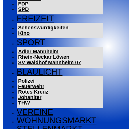
FDP
SPD
FREIZEIT
Sehenswürdigkeiten
Kino
SPORT
Adler Mannheim
Rhein-Neckar Löwen
SV Waldhof Mannheim 07
BLAULICHT
Polizei
Feuerwehr
Rotes Kreuz
Johaniter
THW
VEREINE
WOHNUNGSMARKT
STELLENMARKT