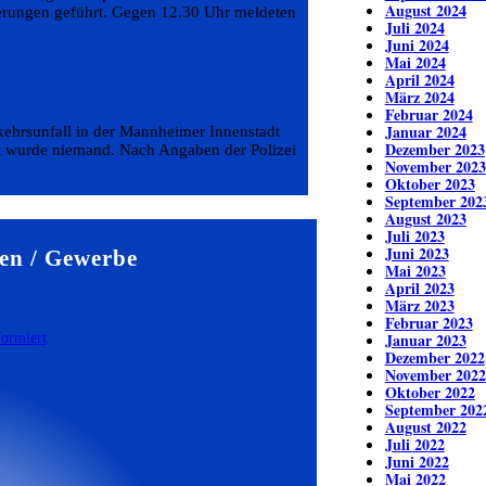
August 2024
erungen geführt. Gegen 12.30 Uhr meldeten
Juli 2024
Juni 2024
Mai 2024
April 2024
März 2024
Februar 2024
Januar 2024
kehrsunfall in der Mannheimer Innenstadt
Dezember 2023
zt wurde niemand. Nach Angaben der Polizei
November 2023
Oktober 2023
September 202
August 2023
Juli 2023
Juni 2023
en / Gewerbe
Mai 2023
April 2023
März 2023
Februar 2023
Januar 2023
Dezember 2022
November 2022
Oktober 2022
September 202
August 2022
Juli 2022
Juni 2022
Mai 2022