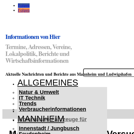
Folgen
Folgen
Informationen von Hier
Termine, Adressen, Vereine,
Lokalpolitik, Berichte und
Wirtschaftsinformationen
Suchen
Aktuelle Nachrichten und Berichte aus Mannheim und Ludwigshafen
nach:
ALLGEMEINES
Natur & Umwelt
IT Technik
Trends
Verbraucherinformationen
< UKRAINE >
MANNHEIM
Kommunale Fahrzeuge für
Czernowitz
Innenstadt / Jungbusch
Nutzfahrzeuge für Czernowitz
Mannheim-Luzenberg: Versuc