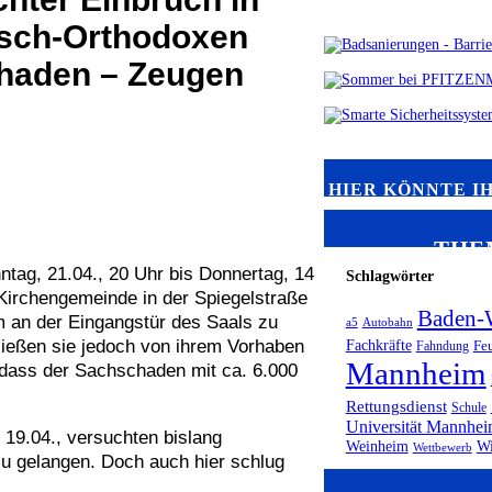
isch-Orthodoxen
haden – Zeugen
HIER KÖNNTE I
THE
ntag, 21.04., 20 Uhr bis Donnertag, 14
Schlagwörter
Kirchengemeinde in der Spiegelstraße
Baden-
 an der Eingangstür des Saals zu
a5
Autobahn
ießen sie jedoch von ihrem Vorhaben
Fachkräfte
Fahndung
Fe
Mannheim
 dass der Sachschaden mit ca. 6.000
Rettungsdienst
Schule
Universität Mannhe
, 19.04., versuchten bislang
Weinheim
Wi
Wettbewerb
u gelangen. Doch auch hier schlug