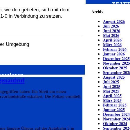
ZEIT
, werden gebeten, sich mit dem
Archiv
1-0 in Verbindung zu setzen.
August 2026
Juli 2026
Juni 2026
Mai 2026
April 2026
 der Umgebung
März 2026
Februar 2026
Januar 2026
Dezember 2025
November 2025
Oktober 2025
September 202
eressieren…
August 2025
genaufruf
Juli 2025
Juni 2025
Mai 2025
ngegriffen haben Ein Streit um einen
April 2025
rlandstraße eskaliert. Die Polizei ermittelt
März 2025
Februar 2025
Januar 2025
Dezember 2024
November 2024
Oktober 2024
September 202
ine längere Ölspur auf der Autobahn 5 in