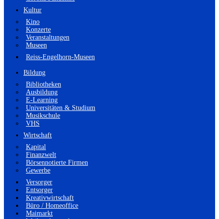
Kultur
Kino
Konzerte
Veranstaltungen
Museen
Reiss-Engelhorn-Museen
Bildung
Bibliotheken
Ausbildung
E-Learning
Universitäten & Studium
Musikschule
VHS
Wirtschaft
Kapital
Finanzwelt
Börsennotierte Firmen
Gewerbe
Versorger
Entsorger
Kreativwirtschaft
Büro / Homeoffice
Maimarkt