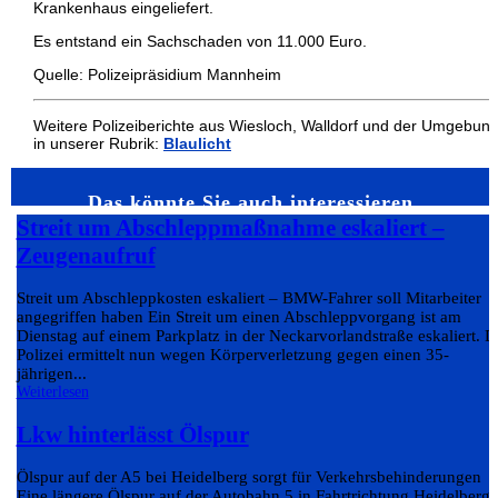
Krankenhaus eingeliefert.
Es entstand ein Sachschaden von 11.000 Euro.
Quelle: Polizeipräsidium Mannheim
Weitere Polizeiberichte aus Wiesloch, Walldorf und der Umgebun
in unserer Rubrik:
Blaulicht
Das könnte Sie auch interessieren…
Streit um Abschleppmaßnahme eskaliert –
Zeugenaufruf
Streit um Abschleppkosten eskaliert – BMW-Fahrer soll Mitarbeiter
angegriffen haben Ein Streit um einen Abschleppvorgang ist am
Dienstag auf einem Parkplatz in der Neckarvorlandstraße eskaliert. D
Polizei ermittelt nun wegen Körperverletzung gegen einen 35-
jährigen...
Weiterlesen
Lkw hinterlässt Ölspur
Ölspur auf der A5 bei Heidelberg sorgt für Verkehrsbehinderungen
Eine längere Ölspur auf der Autobahn 5 in Fahrtrichtung Heidelberg 