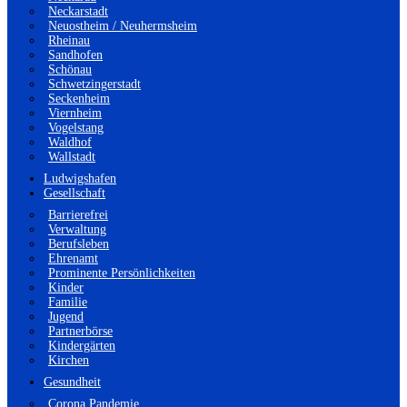
Neckarstadt
Neuostheim / Neuhermsheim
Rheinau
Sandhofen
Schönau
Schwetzingerstadt
Seckenheim
Viernheim
Vogelstang
Waldhof
Wallstadt
Ludwigshafen
Gesellschaft
Barrierefrei
Verwaltung
Berufsleben
Ehrenamt
Prominente Persönlichkeiten
Kinder
Familie
Jugend
Partnerbörse
Kindergärten
Kirchen
Gesundheit
Corona Pandemie