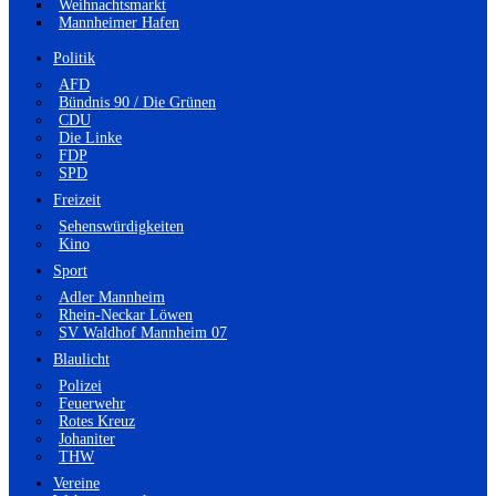
Weihnachtsmarkt
Mannheimer Hafen
Politik
AFD
Bündnis 90 / Die Grünen
CDU
Die Linke
FDP
SPD
Freizeit
Sehenswürdigkeiten
Kino
Sport
Adler Mannheim
Rhein-Neckar Löwen
SV Waldhof Mannheim 07
Blaulicht
Polizei
Feuerwehr
Rotes Kreuz
Johaniter
THW
Vereine