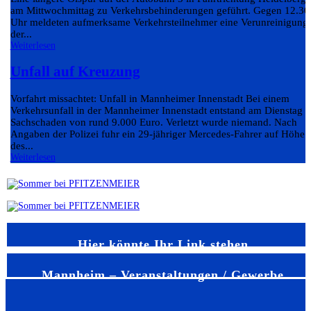
am Mittwochmittag zu Verkehrsbehinderungen geführt. Gegen 12.30
Uhr meldeten aufmerksame Verkehrsteilnehmer eine Verunreinigung
der...
Weiterlesen
Unfall auf Kreuzung
Vorfahrt missachtet: Unfall in Mannheimer Innenstadt Bei einem
Verkehrsunfall in der Mannheimer Innenstadt entstand am Dienstag e
Sachschaden von rund 9.000 Euro. Verletzt wurde niemand. Nach
Angaben der Polizei fuhr ein 29-jähriger Mercedes-Fahrer auf Höhe
des...
Weiterlesen
Hier könnte Ihr Link stehen
Mannheim – Veranstaltungen / Gewerbe