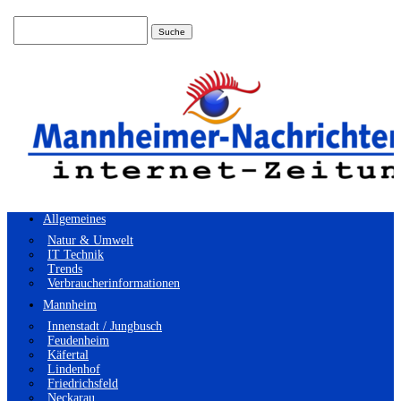
Suchen
nach:
Allgemeines
Natur & Umwelt
IT Technik
Trends
Verbraucherinformationen
Mannheim
Innenstadt / Jungbusch
Feudenheim
Käfertal
Lindenhof
Friedrichsfeld
Neckarau