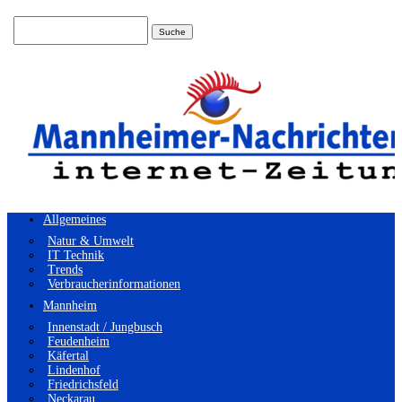
Suchen
nach:
Allgemeines
Natur & Umwelt
IT Technik
Trends
Verbraucherinformationen
Mannheim
Innenstadt / Jungbusch
Feudenheim
Käfertal
Lindenhof
Friedrichsfeld
Neckarau