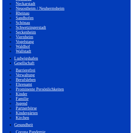
Neckarstadt
Neuostheim / Neuhermsheim
Rheinau
Sandhofen
Schönau
Schwetzingerstadt
Seckenheim
Viernheim
Vogelstang
Waldhof
Wallstadt
Ludwigshafen
Gesellschaft
Barrierefrei
Verwaltung
Berufsleben
Ehrenamt
Prominente Persönlichkeiten
Kinder
Familie
Jugend
Partnerbörse
Kindergärten
Kirchen
Gesundheit
Corona Pandemie