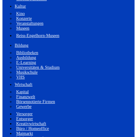
Kultur
Kino
Konzerte
Veranstaltungen
Museen
Reiss-Engelhorn-Museen
Bildung
Bibliotheken
Ausbildung
E-Learning
Universitäten & Studium
Musikschule
VHS
Wirtschaft
Kapital
Finanzwelt
Börsennotierte Firmen
Gewerbe
Versorger
Entsorger
Kreativwirtschaft
Büro / Homeoffice
Maimarkt