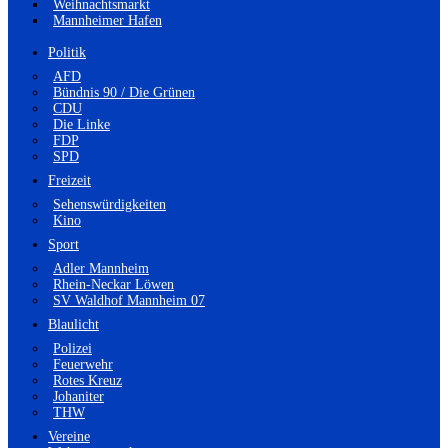
Weihnachtsmarkt
Mannheimer Hafen
Politik
AFD
Bündnis 90 / Die Grünen
CDU
Die Linke
FDP
SPD
Freizeit
Sehenswürdigkeiten
Kino
Sport
Adler Mannheim
Rhein-Neckar Löwen
SV Waldhof Mannheim 07
Blaulicht
Polizei
Feuerwehr
Rotes Kreuz
Johaniter
THW
Vereine