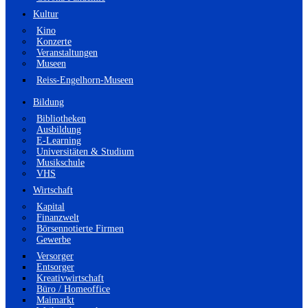
Kultur
Kino
Konzerte
Veranstaltungen
Museen
Reiss-Engelhorn-Museen
Bildung
Bibliotheken
Ausbildung
E-Learning
Universitäten & Studium
Musikschule
VHS
Wirtschaft
Kapital
Finanzwelt
Börsennotierte Firmen
Gewerbe
Versorger
Entsorger
Kreativwirtschaft
Büro / Homeoffice
Maimarkt