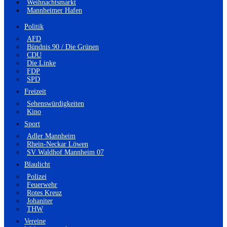
Weihnachtsmarkt
Mannheimer Hafen
Politik
AFD
Bündnis 90 / Die Grünen
CDU
Die Linke
FDP
SPD
Freizeit
Sehenswürdigkeiten
Kino
Sport
Adler Mannheim
Rhein-Neckar Löwen
SV Waldhof Mannheim 07
Blaulicht
Polizei
Feuerwehr
Rotes Kreuz
Johaniter
THW
Vereine