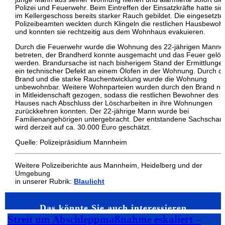
Polizei und Feuerwehr. Beim Eintreffen der Einsatzkräfte hatte sic
im Kellergeschoss bereits starker Rauch gebildet. Die eingesetzte
Polizeibeamten weckten durch Klingeln die restlichen Hausbewoh
und konnten sie rechtzeitig aus dem Wohnhaus evakuieren.
Durch die Feuerwehr wurde die Wohnung des 22-jährigen Manne
betreten, der Brandherd konnte ausgemacht und das Feuer gelös
werden. Brandursache ist nach bisherigem Stand der Ermittlunge
ein technischer Defekt an einem Ölofen in der Wohnung. Durch d
Brand und die starke Rauchentwicklung wurde die Wohnung
unbewohnbar. Weitere Wohnparteien wurden durch den Brand nic
in Mitleidenschaft gezogen, sodass die restlichen Bewohner des
Hauses nach Abschluss der Löscharbeiten in ihre Wohnungen
zurückkehren konnten. Der 22-jährige Mann wurde bei
Familienangehörigen untergebracht. Der entstandene Sachschad
wird derzeit auf ca. 30.000 Euro geschätzt.
Quelle: Polizeipräsidium Mannheim
Weitere Polizeiberichte aus Mannheim, Heidelberg und der
Umgebung
in unserer Rubrik:
Blaulicht
Das könnte Sie auch interessieren…
Streit um Abschleppmaßnahme eskaliert –