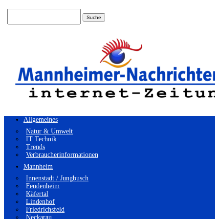
Suchen
nach:
Allgemeines
Natur & Umwelt
IT Technik
Trends
Verbraucherinformationen
Mannheim
Innenstadt / Jungbusch
Feudenheim
Käfertal
Lindenhof
Friedrichsfeld
Neckarau