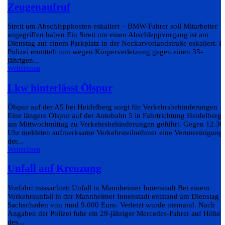
Zeugenaufruf
Streit um Abschleppkosten eskaliert – BMW-Fahrer soll Mitarbeiter
angegriffen haben Ein Streit um einen Abschleppvorgang ist am
Dienstag auf einem Parkplatz in der Neckarvorlandstraße eskaliert. D
Polizei ermittelt nun wegen Körperverletzung gegen einen 35-
jährigen...
Weiterlesen
Lkw hinterlässt Ölspur
Ölspur auf der A5 bei Heidelberg sorgt für Verkehrsbehinderungen
Eine längere Ölspur auf der Autobahn 5 in Fahrtrichtung Heidelberg 
am Mittwochmittag zu Verkehrsbehinderungen geführt. Gegen 12.30
Uhr meldeten aufmerksame Verkehrsteilnehmer eine Verunreinigung
der...
Weiterlesen
Unfall auf Kreuzung
Vorfahrt missachtet: Unfall in Mannheimer Innenstadt Bei einem
Verkehrsunfall in der Mannheimer Innenstadt entstand am Dienstag e
Sachschaden von rund 9.000 Euro. Verletzt wurde niemand. Nach
Angaben der Polizei fuhr ein 29-jähriger Mercedes-Fahrer auf Höhe
des...