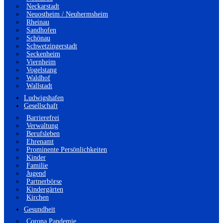
Neckarstadt
Neuostheim / Neuhermsheim
Rheinau
Sandhofen
Schönau
Schwetzingerstadt
Seckenheim
Viernheim
Vogelstang
Waldhof
Wallstadt
Ludwigshafen
Gesellschaft
Barrierefrei
Verwaltung
Berufsleben
Ehrenamt
Prominente Persönlichkeiten
Kinder
Familie
Jugend
Partnerbörse
Kindergärten
Kirchen
Gesundheit
Corona Pandemie