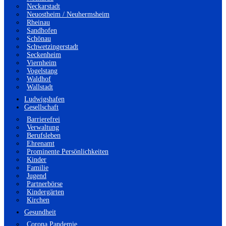
Neckarstadt
Neuostheim / Neuhermsheim
Rheinau
Sandhofen
Schönau
Schwetzingerstadt
Seckenheim
Viernheim
Vogelstang
Waldhof
Wallstadt
Ludwigshafen
Gesellschaft
Barrierefrei
Verwaltung
Berufsleben
Ehrenamt
Prominente Persönlichkeiten
Kinder
Familie
Jugend
Partnerbörse
Kindergärten
Kirchen
Gesundheit
Corona Pandemie