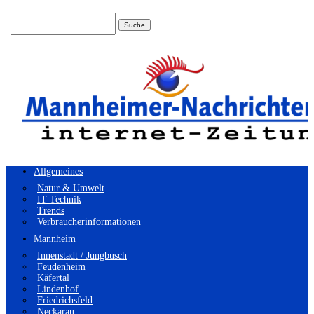
Suchen
nach:
Allgemeines
Natur & Umwelt
IT Technik
Trends
Verbraucherinformationen
Mannheim
Innenstadt / Jungbusch
Feudenheim
Käfertal
Lindenhof
Friedrichsfeld
Neckarau