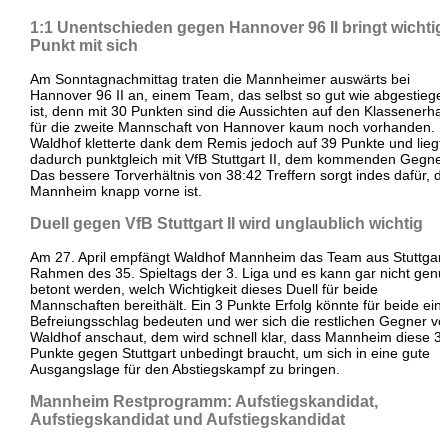
1:1 Unentschieden gegen Hannover 96 II bringt wichti
Punkt mit sich
Am Sonntagnachmittag traten die Mannheimer auswärts bei
Hannover 96 II an, einem Team, das selbst so gut wie abgestiege
ist, denn mit 30 Punkten sind die Aussichten auf den Klassenerhal
für die zweite Mannschaft von Hannover kaum noch vorhanden.
Waldhof kletterte dank dem Remis jedoch auf 39 Punkte und liegt
dadurch punktgleich mit VfB Stuttgart II, dem kommenden Gegner
Das bessere Torverhältnis von 38:42 Treffern sorgt indes dafür, d
Mannheim knapp vorne ist.
Duell gegen VfB Stuttgart II wird unglaublich wichtig
Am 27. April empfängt Waldhof Mannheim das Team aus Stuttgart
Rahmen des 35. Spieltags der 3. Liga und es kann gar nicht genu
betont werden, welch Wichtigkeit dieses Duell für beide
Mannschaften bereithält. Ein 3 Punkte Erfolg könnte für beide ein
Befreiungsschlag bedeuten und wer sich die restlichen Gegner vo
Waldhof anschaut, dem wird schnell klar, dass Mannheim diese 3
Punkte gegen Stuttgart unbedingt braucht, um sich in eine gute
Ausgangslage für den Abstiegskampf zu bringen.
Mannheim Restprogramm: Aufstiegskandidat,
Aufstiegskandidat und Aufstiegskandidat