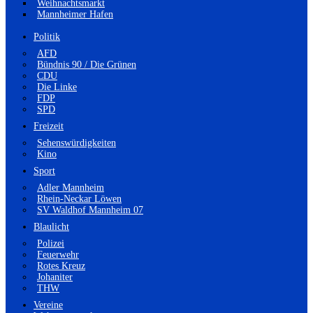
Weihnachtsmarkt
Mannheimer Hafen
Politik
AFD
Bündnis 90 / Die Grünen
CDU
Die Linke
FDP
SPD
Freizeit
Sehenswürdigkeiten
Kino
Sport
Adler Mannheim
Rhein-Neckar Löwen
SV Waldhof Mannheim 07
Blaulicht
Polizei
Feuerwehr
Rotes Kreuz
Johaniter
THW
Vereine