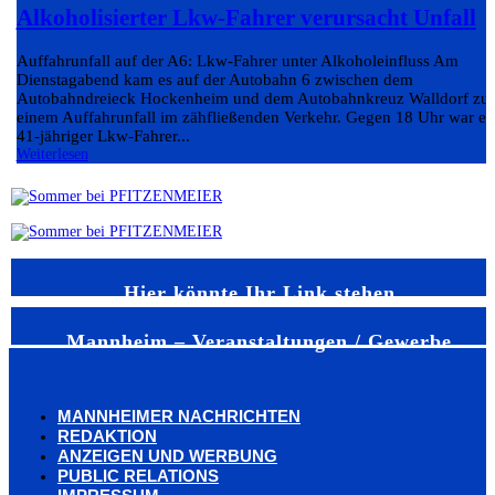
Alkoholisierter Lkw-Fahrer verursacht Unfall
Auffahrunfall auf der A6: Lkw-Fahrer unter Alkoholeinfluss Am
Dienstagabend kam es auf der Autobahn 6 zwischen dem
Autobahndreieck Hockenheim und dem Autobahnkreuz Walldorf zu
einem Auffahrunfall im zähfließenden Verkehr. Gegen 18 Uhr war ei
41-jähriger Lkw-Fahrer...
Weiterlesen
Hier könnte Ihr Link stehen
Mannheim – Veranstaltungen / Gewerbe
MANNHEIMER NACHRICHTEN
REDAKTION
ANZEIGEN UND WERBUNG
PUBLIC RELATIONS