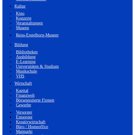
Kultur
Kino
Konzerte
Veranstaltungen
Museen
Reiss-Engelhorn-Museen
Bildung
Bibliotheken
Ausbildung
E-Learning
Universitäten & Studium
Musikschule
VHS
Wirtschaft
Kapital
Finanzwelt
Börsennotierte Firmen
Gewerbe
Versorger
Entsorger
Kreativwirtschaft
Büro / Homeoffice
Maimarkt