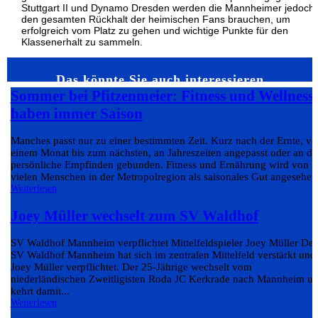
Stuttgart II und Dynamo Dresden werden die Mannheimer jedoch
den gesamten Rückhalt der heimischen Fans brauchen, um
erfolgreich vom Platz zu gehen und wichtige Punkte für den
Klassenerhalt zu sammeln.
Das könnte Sie auch interessieren…
Sommer bei Pfitzenmeier: Fitness und Wellness
haben immer Saison
Manches passt nur zu einer bestimmten Zeit. Kurz nach der Ernte, v
einem Monat bis zum nächsten, an Jahreszeiten angepasst oder an da
persönliche Empfinden gebunden. Fitness und Ernährung wird von
vielen Menschen in der Metropolregion als saisonales Gut angesehen.
Weiterlesen
Joey Müller wechselt zum SV Waldhof
SV Waldhof Mannheim verpflichtet Mittelfeldspieler Joey Müller Der
SV Waldhof Mannheim hat sich im zentralen Mittelfeld verstärkt und
Joey Müller verpflichtet. Der 25-Jährige wechselt vom
niederländischen Zweitligisten Roda JC Kerkrade nach Mannheim u
kehrt damit...
Weiterlesen