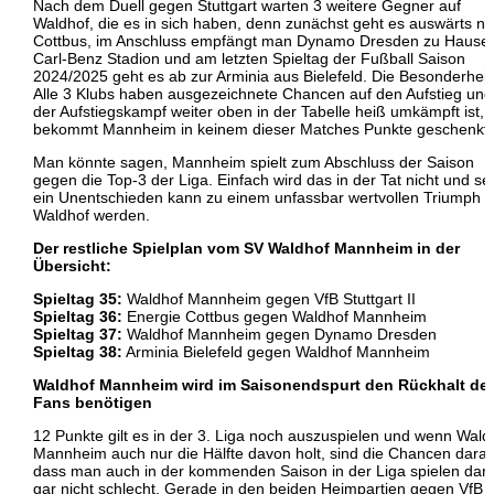
Nach dem Duell gegen Stuttgart warten 3 weitere Gegner auf
Waldhof, die es in sich haben, denn zunächst geht es auswärts n
Cottbus, im Anschluss empfängt man Dynamo Dresden zu Hause
Carl-Benz Stadion und am letzten Spieltag der Fußball Saison
2024/2025 geht es ab zur Arminia aus Bielefeld. Die Besonderheit
Alle 3 Klubs haben ausgezeichnete Chancen auf den Aufstieg und
der Aufstiegskampf weiter oben in der Tabelle heiß umkämpft ist,
bekommt Mannheim in keinem dieser Matches Punkte geschenkt.
Man könnte sagen, Mannheim spielt zum Abschluss der Saison
gegen die Top-3 der Liga. Einfach wird das in der Tat nicht und se
ein Unentschieden kann zu einem unfassbar wertvollen Triumph f
Waldhof werden.
Der restliche Spielplan vom SV Waldhof Mannheim in der
Übersicht:
Spieltag 35:
Waldhof Mannheim gegen VfB Stuttgart II
Spieltag 36:
Energie Cottbus gegen Waldhof Mannheim
Spieltag 37:
Waldhof Mannheim gegen Dynamo Dresden
Spieltag 38:
Arminia Bielefeld gegen Waldhof Mannheim
Waldhof Mannheim wird im Saisonendspurt den Rückhalt der
Fans benötigen
12 Punkte gilt es in der 3. Liga noch auszuspielen und wenn Wald
Mannheim auch nur die Hälfte davon holt, sind die Chancen darau
dass man auch in der kommenden Saison in der Liga spielen darf
gar nicht schlecht. Gerade in den beiden Heimpartien gegen VfB