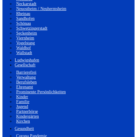
Neckarstadt
Neuostheim / Neuhermsheim
Rheinau
Sandhofen
Schönau
Schwetzingerstadt
Seckenheim
Viernheim
Vogelstang
Waldhof
Wallstadt
Ludwigshafen
Gesellschaft
Barrierefrei
Verwaltung
Berufsleben
Ehrenamt
Prominente Persönlichkeiten
Kinder
Familie
Jugend
Partnerbörse
Kindergärten
Kirchen
Gesundheit
Corona Pandemie