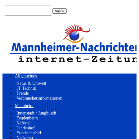
Suchen
nach:
Allgemeines
Natur & Umwelt
IT Technik
Trends
Verbraucherinformationen
Mannheim
Innenstadt / Jungbusch
Feudenheim
Käfertal
Lindenhof
Friedrichsfeld
Neckarau