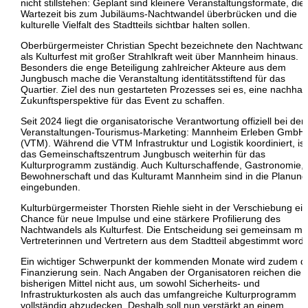
nicht stillstehen: Geplant sind kleinere Veranstaltungsformate, die 
Wartezeit bis zum Jubiläums-Nachtwandel überbrücken und die
kulturelle Vielfalt des Stadtteils sichtbar halten sollen.
Oberbürgermeister Christian Specht bezeichnete den Nachtwande
als Kulturfest mit großer Strahlkraft weit über Mannheim hinaus.
Besonders die enge Beteiligung zahlreicher Akteure aus dem
Jungbusch mache die Veranstaltung identitätsstiftend für das
Quartier. Ziel des nun gestarteten Prozesses sei es, eine nachhalt
Zukunftsperspektive für das Event zu schaffen.
Seit 2024 liegt die organisatorische Verantwortung offiziell bei der
Veranstaltungen-Tourismus-Marketing: Mannheim Erleben GmbH
(VTM). Während die VTM Infrastruktur und Logistik koordiniert, ist
das Gemeinschaftszentrum Jungbusch weiterhin für das
Kulturprogramm zuständig. Auch Kulturschaffende, Gastronomie,
Bewohnerschaft und das Kulturamt Mannheim sind in die Planun
eingebunden.
Kulturbürgermeister Thorsten Riehle sieht in der Verschiebung ei
Chance für neue Impulse und eine stärkere Profilierung des
Nachtwandels als Kulturfest. Die Entscheidung sei gemeinsam mit
Vertreterinnen und Vertretern aus dem Stadtteil abgestimmt word
Ein wichtiger Schwerpunkt der kommenden Monate wird zudem d
Finanzierung sein. Nach Angaben der Organisatoren reichen die
bisherigen Mittel nicht aus, um sowohl Sicherheits- und
Infrastrukturkosten als auch das umfangreiche Kulturprogramm
vollständig abzudecken. Deshalb soll nun verstärkt an einem