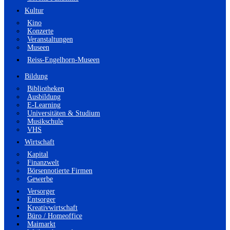
Kultur
Kino
Konzerte
Veranstaltungen
Museen
Reiss-Engelhorn-Museen
Bildung
Bibliotheken
Ausbildung
E-Learning
Universitäten & Studium
Musikschule
VHS
Wirtschaft
Kapital
Finanzwelt
Börsennotierte Firmen
Gewerbe
Versorger
Entsorger
Kreativwirtschaft
Büro / Homeoffice
Maimarkt