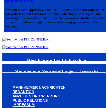
Zeugenaufruf
Streit um Abschleppkosten eskaliert – BMW-Fahrer soll Mitarbeiter
angegriffen haben Ein Streit um einen Abschleppvorgang ist am
Dienstag auf einem Parkplatz in der Neckarvorlandstraße eskaliert. D
Polizei ermittelt nun wegen Körperverletzung gegen einen 35-
jährigen...
Weiterlesen
Hier könnte Ihr Link stehen
Mannheim – Veranstaltungen / Gewerbe
MANNHEIMER NACHRICHTEN
REDAKTION
ANZEIGEN UND WERBUNG
PUBLIC RELATIONS
IMPRESSUM