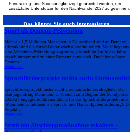
Fundraising- und Sponsoringkonzept gearbeitet werden, um
zusätzliche Unterstützer für den Nachtwandel 2027 zu gewinnen.
Das könnte Sie auch interessieren…
Sport als Demenz-Prävention
Mehr als 1,5 Millionen Menschen in Deutschland sind an Demenz
erkrankt und die Anzahl derer wächst kontinuierlich. Meist liegt zuvo
eine Alzheimer-Erkrankung zugrunde, die sich im Laufe der Jahre
verschlimmert und zu einer Demenz entwickelt. Doch kann Sport
Demenz...
Weiterlesen
Sprachförderprojekt misha sucht Ehrenamtlich
Sprachförderprojekt misha sucht ehrenamtliche Lernbegleiter Der
Stadtjugendring Mannheim e. V. sucht zum Beginn des Schuljahres
2026/27 engagierte Ehrenamtliche für das Sprachförderprojekt misha
(Mannheimer Inklusions-, Sprach- und Hausaufgabenförderung). Da
Projekt...
Weiterlesen
Streit um Abschleppmaßnahme eskaliert –