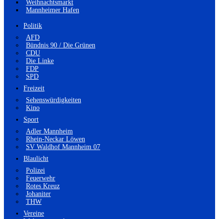
Weihnachtsmarkt
Mannheimer Hafen
Politik
AFD
Bündnis 90 / Die Grünen
CDU
Die Linke
FDP
SPD
Freizeit
Sehenswürdigkeiten
Kino
Sport
Adler Mannheim
Rhein-Neckar Löwen
SV Waldhof Mannheim 07
Blaulicht
Polizei
Feuerwehr
Rotes Kreuz
Johaniter
THW
Vereine