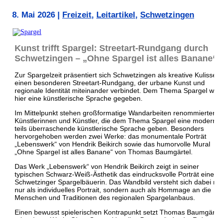
8. Mai 2026
|
Freizeit
,
Leitartikel
,
Schwetzingen
Kunst trifft Spargel: Streetart-Rundgang durch
Schwetzingen – „Ohne Spargel ist alles Banane“
Zur Spargelzeit präsentiert sich Schwetzingen als kreative Kulisse 
einen besonderen Streetart-Rundgang, der urbane Kunst und
regionale Identität miteinander verbindet. Dem Thema Spargel wi
hier eine künstlerische Sprache gegeben.
Im Mittelpunkt stehen großformatige Wandarbeiten renommierter
Künstlerinnen und Künstler, die dem Thema Spargel eine modern
teils überraschende künstlerische Sprache geben. Besonders
hervorgehoben werden zwei Werke: das monumentale Porträt
„Lebenswerk“ von Hendrik Beikirch sowie das humorvolle Mural
„Ohne Spargel ist alles Banane“ von Thomas Baumgärtel.
Das Werk „Lebenswerk“ von Hendrik Beikirch zeigt in seiner
typischen Schwarz-Weiß-Ästhetik das eindrucksvolle Porträt einer
Schwetzinger Spargelbäuerin. Das Wandbild versteht sich dabei n
nur als individuelles Portrait, sondern auch als Hommage an die
Menschen und Traditionen des regionalen Spargelanbaus.
Einen bewusst spielerischen Kontrapunkt setzt Thomas Baumgärt