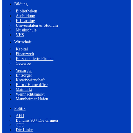
Bildung
Bibliotheken
Ausbildung
E-Learning
Universitäten & Studium
Musikschule
VHS
Wirtschaft
Kapital
Finanzwelt
Börsennotierte Firmen
Gewerbe
Versorger
Entsorger
Kreativwirtschaft
Büro / Homeoffice
Maimarkt
Weihnachtsmarkt
Mannheimer Hafen
Politik
AFD
Bündnis 90 / Die Grünen
CDU
Die Linke