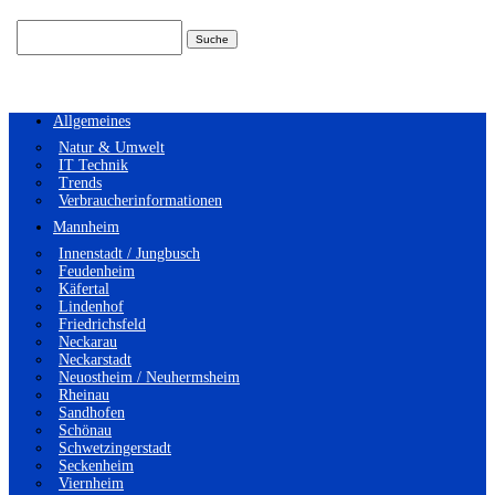
Suchen
nach:
Allgemeines
Natur & Umwelt
IT Technik
Trends
Verbraucherinformationen
Mannheim
Innenstadt / Jungbusch
Feudenheim
Käfertal
Lindenhof
Friedrichsfeld
Neckarau
Neckarstadt
Neuostheim / Neuhermsheim
Rheinau
Sandhofen
Schönau
Schwetzingerstadt
Seckenheim
Viernheim