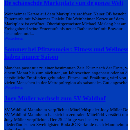
De schänschde Marktplatz vun de gonze Welt
Weinheimer Kerwe auf dem Marktplatz eröffnet: Neuer OB besteht
Feuertaufe mit Woinemer Dialekt Die Weinheimer Kerwe auf dem
Marktplatz ist eröffnet. Oberbürgermeister Michael Möslang hat am
Freitagabend seine Feuertaufe als neuer Rathauschef mit Bravour
bestanden und...
Weiterlesen
Sommer bei Pfitzenmeier: Fitness und Wellness
haben immer Saison
Manches passt nur zu einer bestimmten Zeit. Kurz nach der Ernte, v
einem Monat bis zum nächsten, an Jahreszeiten angepasst oder an da
persönliche Empfinden gebunden. Fitness und Ernährung wird von
vielen Menschen in der Metropolregion als saisonales Gut angesehen.
Weiterlesen
Joey Müller wechselt zum SV Waldhof
SV Waldhof Mannheim verpflichtet Mittelfeldspieler Joey Müller Der
SV Waldhof Mannheim hat sich im zentralen Mittelfeld verstärkt und
Joey Müller verpflichtet. Der 25-Jährige wechselt vom
niederländischen Zweitligisten Roda JC Kerkrade nach Mannheim u
kehrt damit...