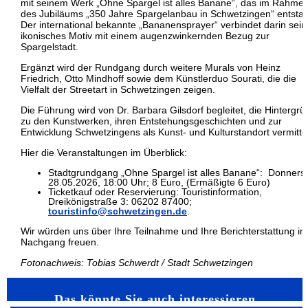
mit seinem Werk „Ohne Spargel ist alles Banane“, das im Rahme
des Jubiläums „350 Jahre Spargelanbau in Schwetzingen“ entsta
Der international bekannte „Bananensprayer“ verbindet darin sein
ikonisches Motiv mit einem augenzwinkernden Bezug zur
Spargelstadt.
Ergänzt wird der Rundgang durch weitere Murals von Heinz
Friedrich, Otto Mindhoff sowie dem Künstlerduo Sourati, die die
Vielfalt der Streetart in Schwetzingen zeigen.
Die Führung wird von Dr. Barbara Gilsdorf begleitet, die Hintergr
zu den Kunstwerken, ihren Entstehungsgeschichten und zur
Entwicklung Schwetzingens als Kunst- und Kulturstandort vermittel
Hier die Veranstaltungen im Überblick:
Stadtgrundgang „Ohne Spargel ist alles Banane“: Donnerst
28.05.2026, 18:00 Uhr; 8 Euro, (Ermäßigte 6 Euro)
Ticketkauf oder Reservierung: Touristinformation,
Dreikönigstraße 3: 06202 87400;
touristinfo@schwetzingen.de
.
Wir würden uns über Ihre Teilnahme und Ihre Berichterstattung im
Nachgang freuen.
Fotonachweis: Tobias Schwerdt / Stadt Schwetzingen
Das könnte Sie auch interessieren…