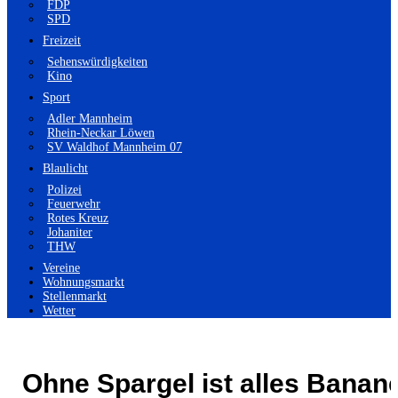
FDP
SPD
Freizeit
Sehenswürdigkeiten
Kino
Sport
Adler Mannheim
Rhein-Neckar Löwen
SV Waldhof Mannheim 07
Blaulicht
Polizei
Feuerwehr
Rotes Kreuz
Johaniter
THW
Vereine
Wohnungsmarkt
Stellenmarkt
Wetter
Ohne Spargel ist alles Banan