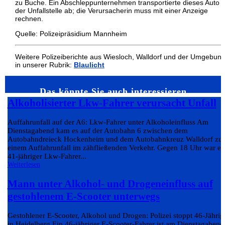
zu Buche. Ein Abschleppunternehmen transportierte dieses Auto 
der Unfallstelle ab; die Verursacherin muss mit einer Anzeige
rechnen.
Quelle: Polizeipräsidium Mannheim
Weitere Polizeiberichte aus Wiesloch, Walldorf und der Umgebun
in unserer Rubrik:
Blaulicht
Das könnte Sie auch interessieren…
Alkoholisierter Lkw-Fahrer verursacht Unfall
Auffahrunfall auf der A6: Lkw-Fahrer unter Alkoholeinfluss Am
Dienstagabend kam es auf der Autobahn 6 zwischen dem
Autobahndreieck Hockenheim und dem Autobahnkreuz Walldorf zu
einem Auffahrunfall im zähfließenden Verkehr. Gegen 18 Uhr war ei
41-jähriger Lkw-Fahrer...
Weiterlesen
Mann unter Alkohol- und Drogeneinfluss auf
gestohlenem E-Scooter unterwegs
Gestohlener E-Scooter, Alkohol und Drogen: Polizei stoppt 46-Jährig
in Heidelberg Ein 46-jähriger E-Scooter-Fahrer ist am Dienstagabend