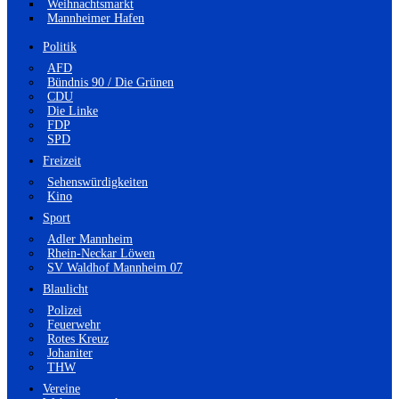
Weihnachtsmarkt
Mannheimer Hafen
Politik
AFD
Bündnis 90 / Die Grünen
CDU
Die Linke
FDP
SPD
Freizeit
Sehenswürdigkeiten
Kino
Sport
Adler Mannheim
Rhein-Neckar Löwen
SV Waldhof Mannheim 07
Blaulicht
Polizei
Feuerwehr
Rotes Kreuz
Johaniter
THW
Vereine