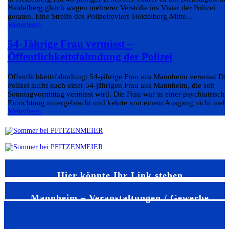
Heidelberg gleich wegen mehrerer Verstöße ins Visier der Polizei
geraten. Eine Streife des Polizeireviers Heidelberg-Mitte...
Weiterlesen
54-Jährige Frau vermisst –
Öffentlichkeitsfahndung der Polizei
Öffentlichkeitsfahndung: 54-jährige Frau aus Mannheim vermisst Di
Polizei sucht nach einer 54-jährigen Frau aus Mannheim, die seit
Sonntagvormittag vermisst wird. Die Frau war in einer psychiatrisch
Einrichtung untergebracht und kehrte von einem Ausgang nicht mehr.
Weiterlesen
Hier könnte Ihr Link stehen
Mannheim – Veranstaltungen / Gewerbe