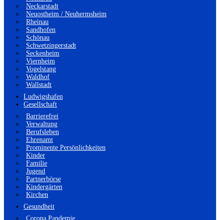
Neckarstadt
Neuostheim / Neuhermsheim
Rheinau
Sandhofen
Schönau
Schwetzingerstadt
Seckenheim
Viernheim
Vogelstang
Waldhof
Wallstadt
Ludwigshafen
Gesellschaft
Barrierefrei
Verwaltung
Berufsleben
Ehrenamt
Prominente Persönlichkeiten
Kinder
Familie
Jugend
Partnerbörse
Kindergärten
Kirchen
Gesundheit
Corona Pandemie