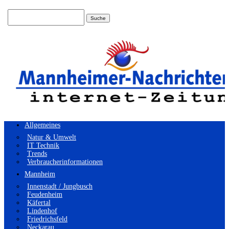
Suchen
nach:
Allgemeines
Natur & Umwelt
IT Technik
Trends
Verbraucherinformationen
Mannheim
Innenstadt / Jungbusch
Feudenheim
Käfertal
Lindenhof
Friedrichsfeld
Neckarau