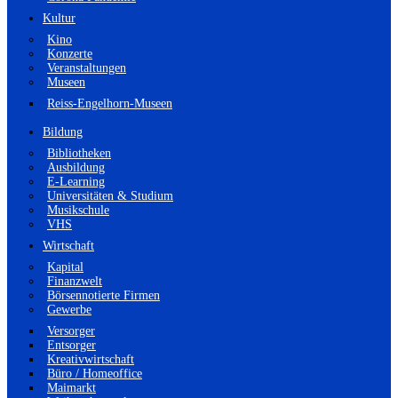
Kultur
Kino
Konzerte
Veranstaltungen
Museen
Reiss-Engelhorn-Museen
Bildung
Bibliotheken
Ausbildung
E-Learning
Universitäten & Studium
Musikschule
VHS
Wirtschaft
Kapital
Finanzwelt
Börsennotierte Firmen
Gewerbe
Versorger
Entsorger
Kreativwirtschaft
Büro / Homeoffice
Maimarkt