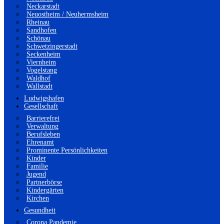
Neckarstadt
Neuostheim / Neuhermsheim
Rheinau
Sandhofen
Schönau
Schwetzingerstadt
Seckenheim
Viernheim
Vogelstang
Waldhof
Wallstadt
Ludwigshafen
Gesellschaft
Barrierefrei
Verwaltung
Berufsleben
Ehrenamt
Prominente Persönlichkeiten
Kinder
Familie
Jugend
Partnerbörse
Kindergärten
Kirchen
Gesundheit
Corona Pandemie