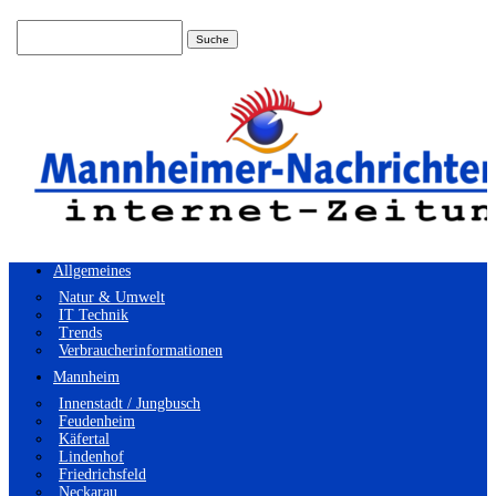
Suchen
nach:
Allgemeines
Natur & Umwelt
IT Technik
Trends
Verbraucherinformationen
Mannheim
Innenstadt / Jungbusch
Feudenheim
Käfertal
Lindenhof
Friedrichsfeld
Neckarau