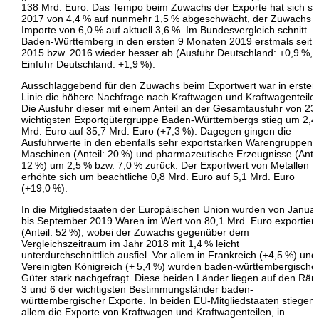
138 Mrd. Euro. Das Tempo beim Zuwachs der Exporte hat sich sei
2017 von 4,4 % auf nunmehr 1,5 % abgeschwächt, der Zuwachs 
Importe von 6,0 % auf aktuell 3,6 %. Im Bundesvergleich schnitt
Baden-Württemberg in den ersten 9 Monaten 2019 erstmals seit
2015 bzw. 2016 wieder besser ab (Ausfuhr Deutschland: +0,9 %,
Einfuhr Deutschland: +1,9 %).
Ausschlaggebend für den Zuwachs beim Exportwert war in erster
Linie die höhere Nachfrage nach Kraftwagen und Kraftwagenteile
Die Ausfuhr dieser mit einem Anteil an der Gesamtausfuhr von 23
wichtigsten Exportgütergruppe Baden-Württembergs stieg um 2,4
Mrd. Euro auf 35,7 Mrd. Euro (+7,3 %). Dagegen gingen die
Ausfuhrwerte in den ebenfalls sehr exportstarken Warengruppen
Maschinen (Anteil: 20 %) und pharmazeutische Erzeugnisse (Antei
12 %) um 2,5 % bzw. 7,0 % zurück. Der Exportwert von Metallen
erhöhte sich um beachtliche 0,8 Mrd. Euro auf 5,1 Mrd. Euro
(+19,0 %).
In die Mitgliedstaaten der Europäischen Union wurden von Januar
bis September 2019 Waren im Wert von 80,1 Mrd. Euro exportiert
(Anteil: 52 %), wobei der Zuwachs gegenüber dem
Vergleichszeitraum im Jahr 2018 mit 1,4 % leicht
unterdurchschnittlich ausfiel. Vor allem in Frankreich (+4,5 %) und
Vereinigten Königreich (+ 5,4 %) wurden baden-württembergische
Güter stark nachgefragt. Diese beiden Länder liegen auf den Rä
3 und 6 der wichtigsten Bestimmungsländer baden-
württembergischer Exporte. In beiden EU-Mitgliedstaaten stiegen 
allem die Exporte von Kraftwagen und Kraftwagenteilen, in