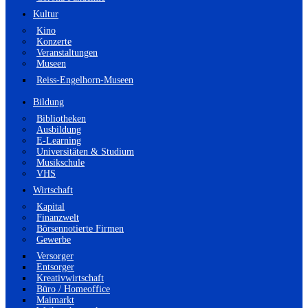
Kultur
Kino
Konzerte
Veranstaltungen
Museen
Reiss-Engelhorn-Museen
Bildung
Bibliotheken
Ausbildung
E-Learning
Universitäten & Studium
Musikschule
VHS
Wirtschaft
Kapital
Finanzwelt
Börsennotierte Firmen
Gewerbe
Versorger
Entsorger
Kreativwirtschaft
Büro / Homeoffice
Maimarkt