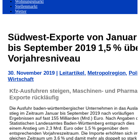
Wohnungsmarkt
Stellenmarkt
Wetter
Südwest-Exporte von Januar
bis September 2019 1,5 % übe
Vorjahresniveau
30. November 2019
|
Leitartikel
,
Metropolregion
,
Poli
Wirtschaft
Kfz-Ausfuhren steigen, Maschinen- und Pharma-
Exporte rückläufig
Die Ausfuhr baden-württembergischer Unternehmen in das Ausla
stieg im Zeitraum Januar bis September 2019 nach vorläufigen
Ergebnissen auf fast 155 Milliarden (Mrd.) Euro. Nach Angaben d
Statistischen Landesamtes Baden-Württemberg entsprach dies
einem Anstieg um 2,3 Mrd. Euro oder 1,5 % gegenüber dem
entsprechenden Vorjahreszeitraum. Die Importe erhöhten sich im
gleichen Zeitraum um 3,6 % und damit mehr als doppelt so stark 