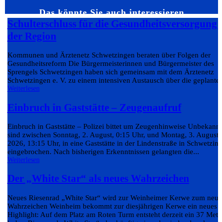
Das könnte Sie auch interessieren…
Schulterschluss für die Gesundheitsversorgung 
der Region
Kommunen und Ärztenetz Schwetzingen beraten über Folgen der
Gesundheitsreform Die Bürgermeisterinnen und Bürgermeister des
Sprengels Schwetzingen haben sich gemeinsam mit dem Ärztenetz
Schwetzingen e. V. zu einem intensiven Austausch über die geplante.
Weiterlesen
Einbruch in Gaststätte – Zeugenaufruf
Einbruch in Gaststätte – Polizei bittet um Zeugenhinweise Unbekann
sind zwischen Sonntag, 2. August, 0:15 Uhr, und Montag, 3. August
2026, 13:15 Uhr, in eine Gaststätte in der Lindenstraße in Schwetzin
eingebrochen. Nach bisherigen Erkenntnissen gelangten die...
Weiterlesen
Der „White Star“ als neues Wahrzeichen
Neues Riesenrad „White Star“ wird zur Weinheimer Kerwe zum neu
Wahrzeichen Weinheim bekommt zur diesjährigen Kerwe ein neues
Highlight: Auf dem Platz am Roten Turm entsteht derzeit ein 37 Mete