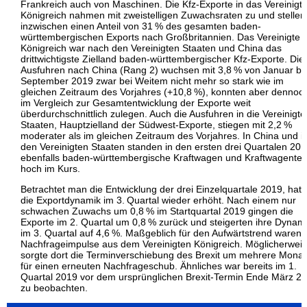
Frankreich auch von Maschinen. Die Kfz-Exporte in das Vereinigt
Königreich nahmen mit zweistelligen Zuwachsraten zu und stellen
inzwischen einen Anteil von 31 % des gesamten baden-
württembergischen Exports nach Großbritannien. Das Vereinigte
Königreich war nach den Vereinigten Staaten und China das
drittwichtigste Zielland baden-württembergischer Kfz-Exporte. Die
Ausfuhren nach China (Rang 2) wuchsen mit 3,8 % von Januar bi
September 2019 zwar bei Weitem nicht mehr so stark wie im
gleichen Zeitraum des Vorjahres (+10,8 %), konnten aber dennoc
im Vergleich zur Gesamtentwicklung der Exporte weit
überdurchschnittlich zulegen. Auch die Ausfuhren in die Vereinigte
Staaten, Hauptzielland der Südwest-Exporte, stiegen mit 2,2 %
moderater als im gleichen Zeitraum des Vorjahres. In China und i
den Vereinigten Staaten standen in den ersten drei Quartalen 20
ebenfalls baden-württembergische Kraftwagen und Kraftwagentei
hoch im Kurs.
Betrachtet man die Entwicklung der drei Einzelquartale 2019, hat 
die Exportdynamik im 3. Quartal wieder erhöht. Nach einem nur
schwachen Zuwachs um 0,8 % im Startquartal 2019 gingen die
Exporte im 2. Quartal um 0,8 % zurück und steigerten ihre Dynam
im 3. Quartal auf 4,6 %. Maßgeblich für den Aufwärtstrend waren 
Nachfrageimpulse aus dem Vereinigten Königreich. Möglicherwei
sorgte dort die Terminverschiebung des Brexit um mehrere Mona
für einen erneuten Nachfrageschub. Ähnliches war bereits im 1.
Quartal 2019 vor dem ursprünglichen Brexit-Termin Ende März 2
zu beobachten.