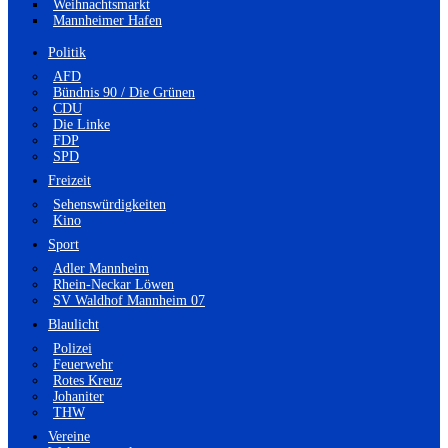
Weihnachtsmarkt
Mannheimer Hafen
Politik
AFD
Bündnis 90 / Die Grünen
CDU
Die Linke
FDP
SPD
Freizeit
Sehenswürdigkeiten
Kino
Sport
Adler Mannheim
Rhein-Neckar Löwen
SV Waldhof Mannheim 07
Blaulicht
Polizei
Feuerwehr
Rotes Kreuz
Johaniter
THW
Vereine