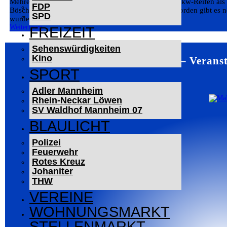
Mehrere Böschungsbrände entlang der A6: Defekter Lkw-Reifen als
FDP
Böschungsbränden entlang der A6 in Fahrtrichtung Norden gibt es ne
SPD
wurden am Mittwochnachmittag...
Weiterlesen
FREIZEIT
Sehenswürdigkeiten
Kino
Mannheim – Veranst
SPORT
Adler Mannheim
Rhein-Neckar Löwen
SV Waldhof Mannheim 07
BLAULICHT
Polizei
Feuerwehr
Rotes Kreuz
Johaniter
THW
VEREINE
WOHNUNGSMARKT
STELLENMARKT