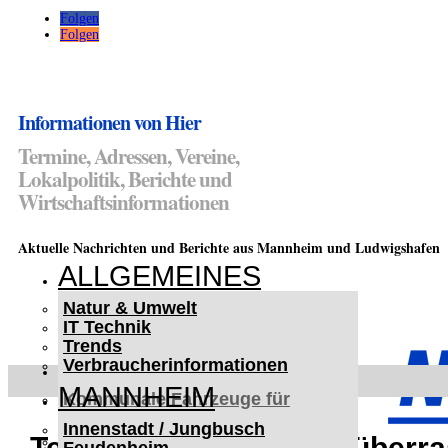
Folgen
Folgen
Informationen von Hier
Termine, Adressen, Vereine,
Lokalpolitik, Berichte und
Wirtschaftsinformationen
Aktuelle Nachrichten und Berichte aus Mannheim und Ludwigshafen
ALLGEMEINES
Natur & Umwelt
IT Technik
Trends
Verbraucherinformationen
< UKRAINE >
MANNHEIM
Kommunale Fahrzeuge für
Czernowitz
Innenstadt / Jungbusch
Nutzfahrzeuge für Czernowitz
Teenager Denis Holub überra