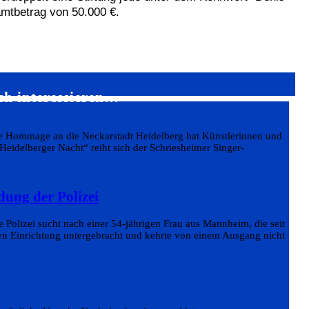
mtbetrag von 50.000 €.
ch interessieren…
he Hommage an die Neckarstadt Heidelberg hat Künstlerinnen und
„Heidelberger Nacht“ reiht sich der Schriesheimer Singer-
dung der Polizei
 Polizei sucht nach einer 54-jährigen Frau aus Mannheim, die seit
hen Einrichtung untergebracht und kehrte von einem Ausgang nicht