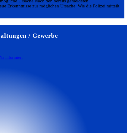
 mögliche Ursache Nach den bereits gemeldeten
ue Erkenntnisse zur möglichen Ursache. Wie die Polizei mitteilt,
altungen / Gewerbe