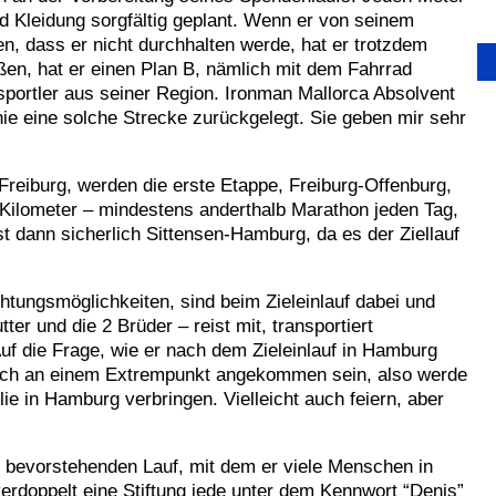
nd Kleidung sorgfältig geplant. Wenn er von seinem
n, dass er nicht durchhalten werde, hat er trotzdem
oßen, hat er einen Plan B, nämlich mit dem Fahrrad
portler aus seiner Region. Ironman Mallorca Absolvent
nie eine solche Strecke zurückgelegt. Sie geben mir sehr
reiburg, werden die erste Etappe, Freiburg-Offenburg,
 Kilometer – mindestens anderthalb Marathon jeden Tag,
 dann sicherlich Sittensen-Hamburg, da es der Ziellauf
chtungsmöglichkeiten, sind beim Zieleinlauf dabei und
er und die 2 Brüder – reist mit, transportiert
uf die Frage, wie er nach dem Zieleinlauf in Hamburg
sisch an einem Extrempunkt angekommen sein, also werde
lie in Hamburg verbringen. Vielleicht auch feiern, aber
en bevorstehenden Lauf, mit dem er viele Menschen in
 verdoppelt eine Stiftung jede unter dem Kennwort “Denis”