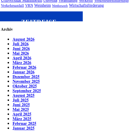
Universität Mannheim
Verkehr
Univesität
Veranstaltung
Verkehrsbehinderunge
Weinheim
Wirtschaftsförderung
Verkehrsunfall
VRN
Wettbewerb
ZEITREISE
Archiv
August 2026
Juli 2026
Juni 2026
Mai 2026
April 2026
März 2026
Februar 2026
Januar 2026
Dezember 2025
November 2025
Oktober 2025
September 2025
August 2025
Juli 2025
Juni 2025
Mai 2025
April 2025
März 2025
Februar 2025
Januar 2025