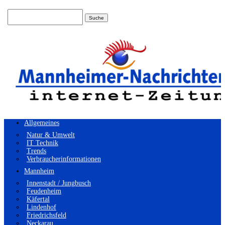
Suchen
nach:
Allgemeines
Natur & Umwelt
IT Technik
Trends
Verbraucherinformationen
Mannheim
Innenstadt / Jungbusch
Feudenheim
Käfertal
Lindenhof
Friedrichsfeld
Neckarau