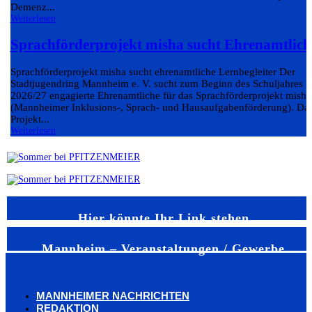
Demenz...
Weiterlesen
Sprachförderprojekt misha sucht Ehrenamtlich
Sprachförderprojekt misha sucht ehrenamtliche Lernbegleiter Der
Stadtjugendring Mannheim e. V. sucht zum Beginn des Schuljahres
2026/27 engagierte Ehrenamtliche für das Sprachförderprojekt misha
(Mannheimer Inklusions-, Sprach- und Hausaufgabenförderung). Da
Projekt...
Weiterlesen
Hier könnte Ihr Link stehen
Mannheim – Veranstaltungen / Gewerbe
MANNHEIMER NACHRICHTEN
REDAKTION