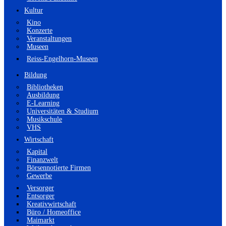
Kultur
Kino
Konzerte
Veranstaltungen
Museen
Reiss-Engelhorn-Museen
Bildung
Bibliotheken
Ausbildung
E-Learning
Universitäten & Studium
Musikschule
VHS
Wirtschaft
Kapital
Finanzwelt
Börsennotierte Firmen
Gewerbe
Versorger
Entsorger
Kreativwirtschaft
Büro / Homeoffice
Maimarkt