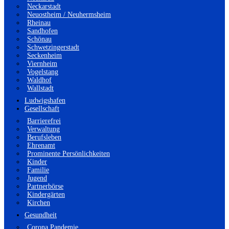
Neckarstadt
Neuostheim / Neuhermsheim
Rheinau
Sandhofen
Schönau
Schwetzingerstadt
Seckenheim
Viernheim
Vogelstang
Waldhof
Wallstadt
Ludwigshafen
Gesellschaft
Barrierefrei
Verwaltung
Berufsleben
Ehrenamt
Prominente Persönlichkeiten
Kinder
Familie
Jugend
Partnerbörse
Kindergärten
Kirchen
Gesundheit
Corona Pandemie