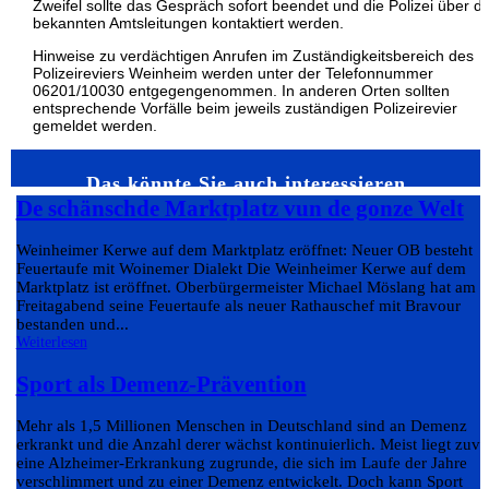
Zweifel sollte das Gespräch sofort beendet und die Polizei über di
bekannten Amtsleitungen kontaktiert werden.
Hinweise zu verdächtigen Anrufen im Zuständigkeitsbereich des
Polizeireviers Weinheim werden unter der Telefonnummer
06201/10030 entgegengenommen. In anderen Orten sollten
entsprechende Vorfälle beim jeweils zuständigen Polizeirevier
gemeldet werden.
Das könnte Sie auch interessieren…
De schänschde Marktplatz vun de gonze Welt
Weinheimer Kerwe auf dem Marktplatz eröffnet: Neuer OB besteht
Feuertaufe mit Woinemer Dialekt Die Weinheimer Kerwe auf dem
Marktplatz ist eröffnet. Oberbürgermeister Michael Möslang hat am
Freitagabend seine Feuertaufe als neuer Rathauschef mit Bravour
bestanden und...
Weiterlesen
Sport als Demenz-Prävention
Mehr als 1,5 Millionen Menschen in Deutschland sind an Demenz
erkrankt und die Anzahl derer wächst kontinuierlich. Meist liegt zuvo
eine Alzheimer-Erkrankung zugrunde, die sich im Laufe der Jahre
verschlimmert und zu einer Demenz entwickelt. Doch kann Sport