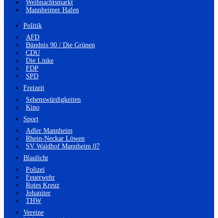
Weihnachtsmarkt
Mannheimer Hafen
Politik
AFD
Bündnis 90 / Die Grünen
CDU
Die Linke
FDP
SPD
Freizeit
Sehenswürdigkeiten
Kino
Sport
Adler Mannheim
Rhein-Neckar Löwen
SV Waldhof Mannheim 07
Blaulicht
Polizei
Feuerwehr
Rotes Kreuz
Johaniter
THW
Vereine