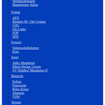
Weihnachtsmarkt
Mannheimer Hafen
Politik
AFD
Bündnis 90 / Die Grünen
CDU
Die Linke
FDP
SPD
Freizeit
Sehenswürdigkeiten
Kino
Sport
Adler Mannheim
Rhein-Neckar Löwen
SV Waldhof Mannheim 07
Blaulicht
Polizei
Feuerwehr
Rotes Kreuz
Johaniter
THW
Vereine