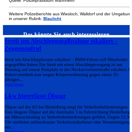
Quelle: Polizeipräsidium Mannheim
Weitere Polizeiberichte aus Wiesloch, Walldorf und der Umgebun
in unserer Rubrik:
Blaulicht
Das könnte Sie auch interessieren…
Streit um Abschleppmaßnahme eskaliert –
Zeugenaufruf
Streit um Abschleppkosten eskaliert – BMW-Fahrer soll Mitarbeiter
angegriffen haben Ein Streit um einen Abschleppvorgang ist am
Dienstag auf einem Parkplatz in der Neckarvorlandstraße eskaliert. D
Polizei ermittelt nun wegen Körperverletzung gegen einen 35-
jährigen...
Weiterlesen
Lkw hinterlässt Ölspur
Ölspur auf der A5 bei Heidelberg sorgt für Verkehrsbehinderungen
Eine längere Ölspur auf der Autobahn 5 in Fahrtrichtung Heidelberg 
am Mittwochmittag zu Verkehrsbehinderungen geführt. Gegen 12.30
Uhr meldeten aufmerksame Verkehrsteilnehmer eine Verunreinigung
der...
Weiterlesen