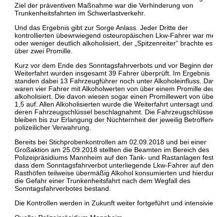
Ziel der präventiven Maßnahme war die Verhinderung von
Trunkenheitsfahrten im Schwerlastverkehr.
Und das Ergebnis gibt zur Sorge Anlass. Jeder Dritte der
kontrollierten übewrwiegend osteuropäischen Lkw-Fahrer war me
oder weniger deutlich alkoholisiert, der „Spitzenreiter“ brachte es 
über zwei Promille.
Kurz vor dem Ende des Sonntagsfahrverbots und vor Beginn der
Weiterfahrt wurden insgesamt 39 Fahrer überprüft. Im Ergebnis
standen dabei 13 Fahrzeugführer noch unter Alkoholeinfluss. Dav
waren vier Fahrer mit Alkoholwerten von über einem Promille deut
alkoholisiert. Die davon wiesen sogar einen Promillewert von über
1,5 auf. Allen Alkoholisierten wurde die Weiterfahrt untersagt und
deren Fahrzeugschlüssel beschlagnahmt. Die Fahrzeugschlüssel
bleiben bis zur Erlangung der Nüchternheit der jeweilig Betroffene
polizeilicher Verwahrung.
Bereits bei Stichprobenkontrollen am 02.09.2018 und bei einer
Großaktion am 25.09.2018 stellten die Beamten im Bereich des
Polizeipräsidiums Mannheim auf den Tank- und Rastanlagen fest,
dass dem Sonntagsfahrverbot unterliegende Lkw-Fahrer auf den
Rasthöfen teilweise übermäßig Alkohol konsumierten und hierdur
die Gefahr einer Trunkenheitsfahrt nach dem Wegfall des
Sonntagsfahrverbotes bestand.
Die Kontrollen werden in Zukunft weiter fortgeführt und intensiviert