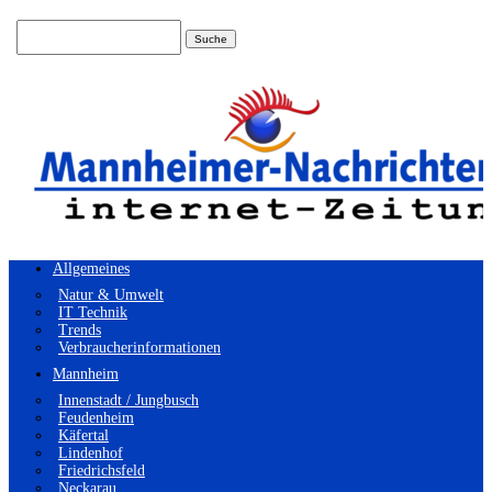
Suchen
nach:
Allgemeines
Natur & Umwelt
IT Technik
Trends
Verbraucherinformationen
Mannheim
Innenstadt / Jungbusch
Feudenheim
Käfertal
Lindenhof
Friedrichsfeld
Neckarau