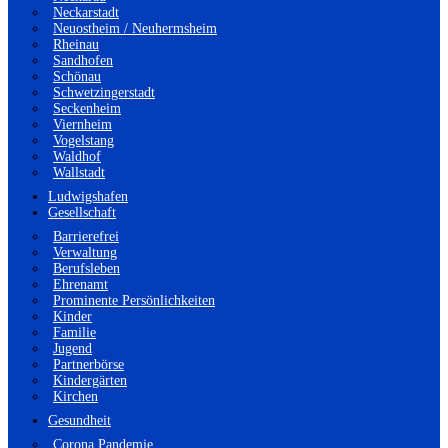
Neckarstadt
Neuostheim / Neuhermsheim
Rheinau
Sandhofen
Schönau
Schwetzingerstadt
Seckenheim
Viernheim
Vogelstang
Waldhof
Wallstadt
Ludwigshafen
Gesellschaft
Barrierefrei
Verwaltung
Berufsleben
Ehrenamt
Prominente Persönlichkeiten
Kinder
Familie
Jugend
Partnerbörse
Kindergärten
Kirchen
Gesundheit
Corona Pandemie