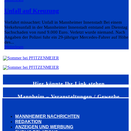
Unfall auf Kreuzung
Vorfahrt missachtet: Unfall in Mannheimer Innenstadt Bei einem
Verkehrsunfall in der Mannheimer Innenstadt entstand am Dienstag e
Sachschaden von rund 9.000 Euro. Verletzt wurde niemand. Nach
Angaben der Polizei fuhr ein 29-jähriger Mercedes-Fahrer auf Höhe
des...
Weiterlesen
Hier könnte Ihr Link stehen
Mannheim – Veranstaltungen / Gewerbe
MANNHEIMER NACHRICHTEN
REDAKTION
ANZEIGEN UND WERBUNG