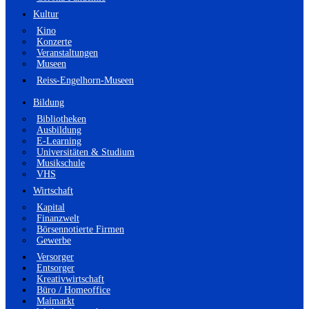
Kultur
Kino
Konzerte
Veranstaltungen
Museen
Reiss-Engelhorn-Museen
Bildung
Bibliotheken
Ausbildung
E-Learning
Universitäten & Studium
Musikschule
VHS
Wirtschaft
Kapital
Finanzwelt
Börsennotierte Firmen
Gewerbe
Versorger
Entsorger
Kreativwirtschaft
Büro / Homeoffice
Maimarkt