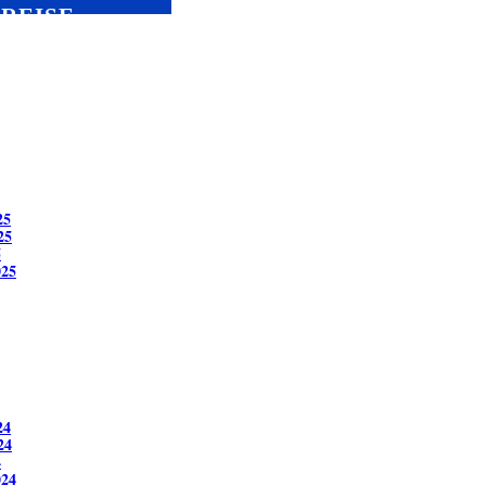
TREISE
25
25
5
025
24
24
4
024