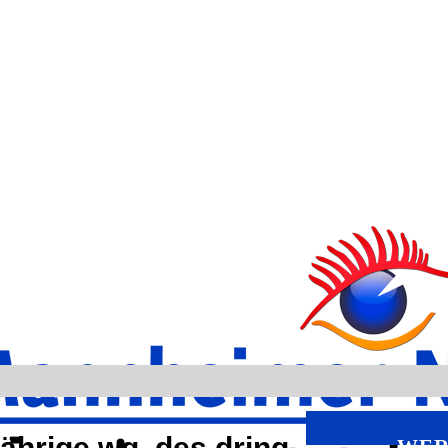
ährige wg. des dring.
WER