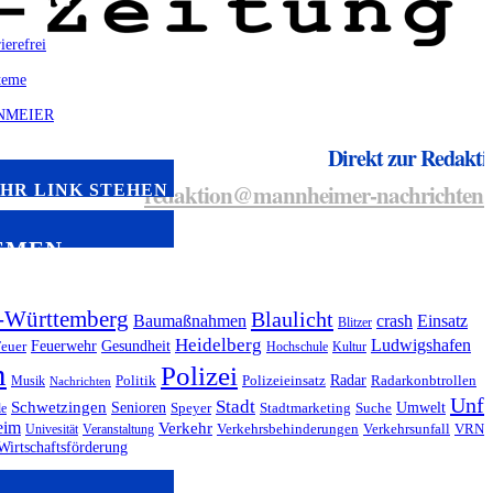
Direkt zur Redakti
redaktion@mannheimer-nachrichten.
IHR LINK STEHEN
EMEN
-Württemberg
Blaulicht
Baumaßnahmen
crash
Einsatz
Blitzer
Heidelberg
Ludwigshafen
Feuerwehr
Gesundheit
euer
Hochschule
Kultur
m
Polizei
Radar
Musik
Politik
Polizeieinsatz
Radarkonbtrollen
Nachrichten
Unfa
Stadt
Schwetzingen
Senioren
Umwelt
le
Speyer
Stadtmarketing
Suche
eim
Verkehr
Univesität
Veranstaltung
Verkehrsbehinderungen
Verkehrsunfall
VRN
Wirtschaftsförderung