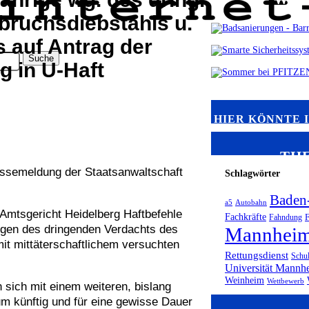
bruchsdiebstahls u.
 auf Antrag der
g in U-Haft
HIER KÖNNTE 
TH
semeldung der Staatsanwaltschaft
Schlagwörter
Baden
a5
Autobahn
 Amtsgericht Heidelberg Haftbefehle
Fachkräfte
Fahndung
F
egen des dringenden Verdachts des
Mannhei
it mittäterschaftlichem versuchten
Rettungsdienst
Schu
Universität Mannh
Weinheim
Wettbewerb
 sich mit einem weiteren, bislang
 künftig und für eine gewisse Dauer