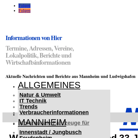
Folgen
Folgen
Informationen von Hier
Termine, Adressen, Vereine,
Lokalpolitik, Berichte und
Wirtschaftsinformationen
Aktuelle Nachrichten und Berichte aus Mannheim und Ludwigshafen
ALLGEMEINES
Natur & Umwelt
IT Technik
Trends
Verbraucherinformationen
< UKRAINE >
MANNHEIM
Kommunale Fahrzeuge für
Czernowitz
Innenstadt / Jungbusch
Nutzfahrzeuge für Czernowitz
Walldorf: 24-Jährige und 33-J