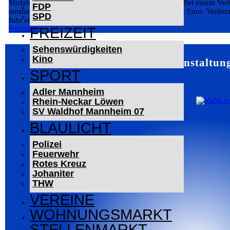
Vorfahrt missachtet: Unfall in Mannheimer Innenstadt Bei einem Ver
FDP
entstand am Dienstag ein Sachschaden von rund 9.000 Euro. Verlet
SPD
fuhr ein 29-jähriger Mercedes-Fahrer auf Höhe des...
Weiterlesen
FREIZEIT
Sehenswürdigkeiten
Kino
Mannheim – Veranstaltung
SPORT
Adler Mannheim
Rhein-Neckar Löwen
SV Waldhof Mannheim 07
BLAULICHT
Polizei
Feuerwehr
Rotes Kreuz
Johaniter
THW
VEREINE
WOHNUNGSMARKT
STELLENMARKT