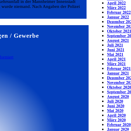
kehrsunfall in der Mannheimer Innenstadt
April 2022
zt wurde niemand. Nach Angaben der Polizei
März 2022
Februar 2022
Januar 2022
Dezember 20
November 20
Oktober 202
en / Gewerbe
September 2
August 2021
Juli 2021
Juni 2021
Mai 2021
April 2021
März 2021
Februar 2021
Januar 2021
Dezember 20
November 20
Oktober 202
September 2
August 2020
Juli 2020
Juni 2020
Mai 2020
April 2020
März 2020
Februar 2020
Januar 2020