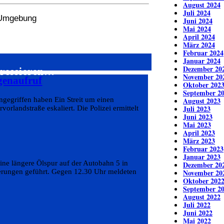
August 2024
Juli 2024
r Umgebung
Juni 2024
Mai 2024
April 2024
März 2024
Februar 2024
Januar 2024
Dezember 20
eressieren…
November 20
genaufruf
Oktober 202
September 2
ngegriffen haben Ein Streit um einen
August 2023
Juli 2023
rlandstraße eskaliert. Die Polizei ermittelt
Juni 2023
Mai 2023
April 2023
März 2023
Februar 2023
Januar 2023
ine längere Ölspur auf der Autobahn 5 in
Dezember 20
erungen geführt. Gegen 12.30 Uhr meldeten
November 20
Oktober 202
September 2
August 2022
Juli 2022
Juni 2022
Mai 2022