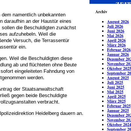
ZEI
Archiv
n dem namentlich unbekannten
n daraufhin an der Haustür eines
August 2026
Juli 2026
, sollen die Beschuldigten zunächst
Juni 2026
ses aufzuhebeln. Weil die
Mai 2026
April 2026
ßende Versuch, die Terrassentür
März 2026
assentür ein.
Februar 2026
Januar 2026
en. Weil die Beschuldigten diese
Dezember 20
November 20
ndlung ab und flüchteten ohne Beute
Oktober 202
sofort eingeleiteten Fahndung von
September 2
August 2025
festgenommen werden.
Juli 2025
Juni 2025
ntrag der Staatsanwaltschaft
Mai 2025
erließ gegen beide Beschuldigte
April 2025
März 2025
ollzugsanstalten verbracht.
Februar 2025
Januar 2025
polizeidirektion Heidelberg dauern an.
Dezember 20
November 20
Oktober 202
September 2